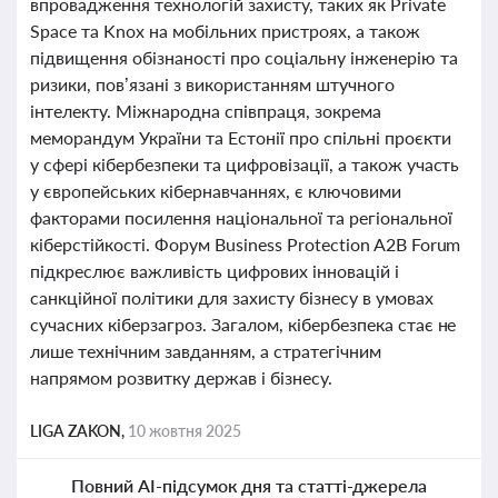
впровадження технологій захисту, таких як Private
Space та Knox на мобільних пристроях, а також
підвищення обізнаності про соціальну інженерію та
ризики, пов’язані з використанням штучного
інтелекту. Міжнародна співпраця, зокрема
меморандум України та Естонії про спільні проєкти
у сфері кібербезпеки та цифровізації, а також участь
у європейських кібернавчаннях, є ключовими
факторами посилення національної та регіональної
кіберстійкості. Форум Business Protection A2B Forum
підкреслює важливість цифрових інновацій і
санкційної політики для захисту бізнесу в умовах
сучасних кіберзагроз. Загалом, кібербезпека стає не
лише технічним завданням, а стратегічним
напрямом розвитку держав і бізнесу.
LIGA ZAKON,
10 жовтня 2025
Повний AI-підсумок дня та статті-джерела