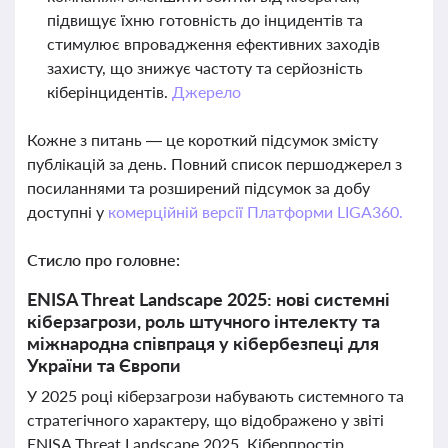
підвищує їхню готовність до інцидентів та
стимулює впровадження ефективних заходів
захисту, що знижує частоту та серйозність
кіберінцидентів.
Джерело
Кожне з питань — це короткий підсумок змісту
публікацій за день. Повний список першоджерел з
посиланнями та розширений підсумок за добу
доступні у
комерційній версії Платформи LIGA360.
Стисло про головне:
ENISA Threat Landscape 2025: нові системні
кіберзагрози, роль штучного інтелекту та
міжнародна співпраця у кібербезпеці для
України та Європи
У 2025 році кіберзагрози набувають системного та
стратегічного характеру, що відображено у звіті
ENISA Threat Landscape 2025. Кіберпростір