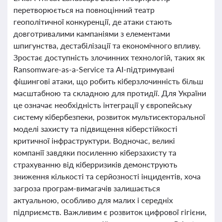
перетворюється на повноцінний театр
геополітичної конкуренції, де атаки стають
довготривалими кампаніями з елементами
шпигунства, дестабілізації та економічного впливу.
Зростає доступність злочинних технологій, таких як
Ransomware-as-a-Service та AI-підтримувані
фішингові атаки, що робить кіберзлочинність більш
масштабною та складною для протидії. Для України
це означає необхідність інтеграції у європейську
систему кібербезпеки, розвиток мультисекторальної
моделі захисту та підвищення кіберстійкості
критичної інфраструктури. Водночас, великі
компанії завдяки посиленню кіберзахисту та
страхуванню від кіберризиків демонструють
зниження кількості та серйозності інцидентів, хоча
загроза програм-вимагачів залишається
актуальною, особливо для малих і середніх
підприємств. Важливим є розвиток цифрової гігієни,