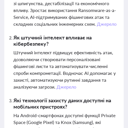
зі шпигунства, дестабілізації та економічного
впливу. Зростає використання Ransomware-as-a-
Service, AI-підтримуваних фішингових атак та
складних соціальних інженерних схем.
Джерело
Як штучний інтелект впливає на
кібербезпеку?
Штучний інтелект підвищує ефективність атак,
дозволяючи створювати персоналізовані
фішингові листи та автоматизувати численні
спроби компрометації. Водночас AI допомагає у
захисті, автоматизуючи рутинні завдання та
аналізуючи загрози.
Джерело
Які технології захисту даних доступні на
мобільних пристроях?
На Android-смартфонах доступні функції Private
Space (Google Pixel) та Knox (Samsung), які