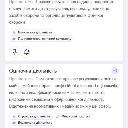
Про що тема:
Правове регулювання надання охоронних
послуг, вимоги до ліцензування, персоналу, технічних
засобів охорони та організації пультової й фізичної
охорони
Банківська діяльність
Паливно-енергетичний комплекс
Оціночна діяльність
+1
Про що тема:
Тема охоплює правове регулювання оцінки
майна, майнових прав і професійної діяльності оцінювачів,
включно з кваліфікаційними вимогами, звітністю та
цифровими сервісами у сфері оціночної діяльності.
Відстеження нормативних і медійних змін у цій сфері
корисне для власника бізнесу, керівника, юриста або
Страхова діяльність
Фінансові послуги
бухгалтера під час оподаткування, приватизації, оренди
Будівельна діяльність
державного майна, корпоративних угод і перевірки