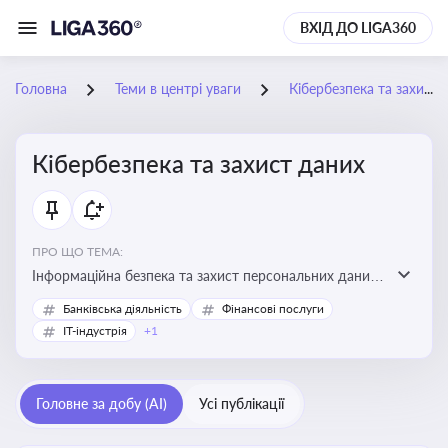
ВХІД ДО LIGA360
Головна
Теми в центрі уваги
Кібербезпека та захист даних
Кібербезпека та захист даних
ПРО ЩО ТЕМА:
Інформаційна безпека та захист персональних даних
на підприємстві
Банківська діяльність
Фінансові послуги
IT-індустрія
+1
Головне за добу (AI)
Усі публікації