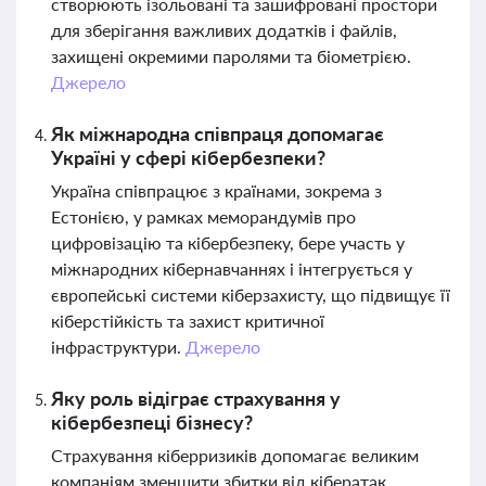
створюють ізольовані та зашифровані простори
для зберігання важливих додатків і файлів,
захищені окремими паролями та біометрією.
Джерело
Як міжнародна співпраця допомагає
Україні у сфері кібербезпеки?
Україна співпрацює з країнами, зокрема з
Естонією, у рамках меморандумів про
цифровізацію та кібербезпеку, бере участь у
міжнародних кібернавчаннях і інтегрується у
європейські системи кіберзахисту, що підвищує її
кіберстійкість та захист критичної
інфраструктури.
Джерело
Яку роль відіграє страхування у
кібербезпеці бізнесу?
Страхування кіберризиків допомагає великим
компаніям зменшити збитки від кібератак,