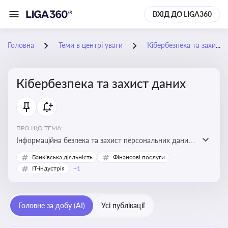
ВХІД ДО LIGA360
Головна
Теми в центрі уваги
Кібербезпека та захист даних
Кібербезпека та захист даних
ПРО ЩО ТЕМА:
Інформаційна безпека та захист персональних даних
на підприємстві
Банківська діяльність
Фінансові послуги
IT-індустрія
+1
Головне за добу (AI)
Усі публікації