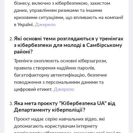
бізнесу, включно з кібербезпекою, захистом
даних, управлінням ризиками та іншими
кризовими ситуаціями, що впливають на компанії
в Україні.
Джерело
Які основні теми розглядаються у тренінгах
з кібербезпеки для молоді в Самбірському
районі?
Тренінги охоплюють основні кіберзагрози,
правила створення надійних паролів,
багатофакторну автентифікацію, безпечне
поводження з персональними даними та
цифровий етикет.
Джерело
Яка мета проєкту "Кібербезпека UA" від
Департаменту кіберполіції?
Проєкт надає серію навчальних відео, які
допомагають користувачам інтернету
розпізнавати кіберзагрози, захищати свої дані та