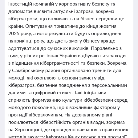
інвестицій компаній у корпоративну безпеку та
допомагає виявити актуальні загрози, зокрема
кіберзагрози, що впливають на бізнес-середовище
країни. Опитування триватиме до кінця жовтня
2025 року, а його результати будуть оприлюднені
наприкінці року, що дасть змогу бізнесу краще
адаптуватися до сучасних викликів. Паралельно з
цим, у різних регіонах України відбуваються заходи
з підвищення кіберграмотності та безпеки. Зокрема,
у Самбірському районі організовано тренінги для
молоді, які охоплюють основи захисту від
кіберзагроз, безпечне поводження з персональними
даними та цифровий етикет. Такі ініціативи
сприяють формуванню культури кібербезпеки серед
молодого покоління, що є важливим фактором у
протидії кіберзлочинам. На державному рівні
посилюється кіберстійкість органів влади, зокрема
на Херсонщині, де проведено навчання з практичних
методів захисту інформаційних ресурсів та протидії