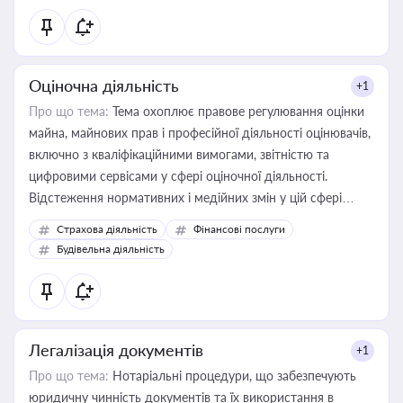
Оціночна діяльність
+1
Про що тема:
Тема охоплює правове регулювання оцінки
майна, майнових прав і професійної діяльності оцінювачів,
включно з кваліфікаційними вимогами, звітністю та
цифровими сервісами у сфері оціночної діяльності.
Відстеження нормативних і медійних змін у цій сфері
корисне для власника бізнесу, керівника, юриста або
Страхова діяльність
Фінансові послуги
бухгалтера під час оподаткування, приватизації, оренди
Будівельна діяльність
державного майна, корпоративних угод і перевірки
статусу суб'єктів оціночної діяльності
Легалізація документів
+1
Про що тема:
Нотаріальні процедури, що забезпечують
юридичну чинність документів та їх використання в