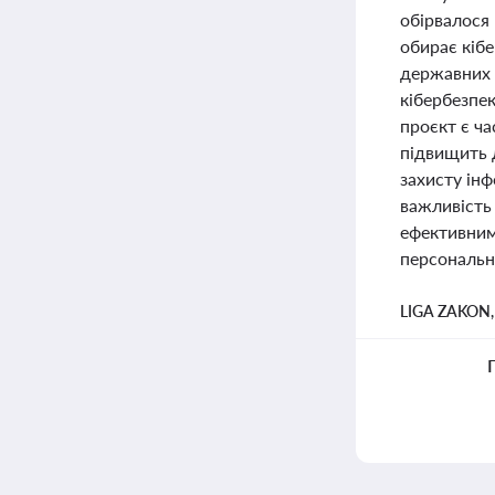
обірвалося 
обирає кібе
державних 
кібербезпек
проєкт є ча
підвищить 
захисту інф
важливість 
ефективним
персональни
LIGA ZAKON