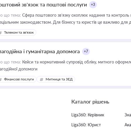
оштовий зв’язок та поштові послуги
+3
о що тема:
Сфера поштового зв’язку охоплює надання та контроль 
еціальним законодавством. Для бізнесу та юристів це важливо для д
єстрах і забезпечення прав споживачів.
Телеком та зв'язок
лагодійна і гуманітарна допомога
+7
о що тема:
Кейси та нормативний супровід обліку, митного оформлен
агодійної допомоги
Фінансові послуги
Митниця та ЗЕД
Каталог рішень
Liga360: Керівник
Зн
Liga360: Юрист
Ак