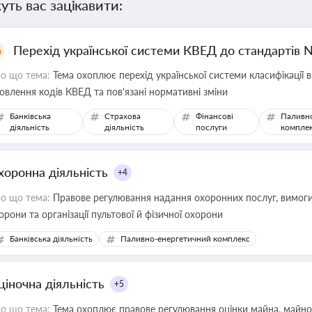
уть вас зацікавити:
Перехід української системи КВЕД до стандартів 
о що тема:
Тема охоплює перехід української системи класифікації в
овлення кодів КВЕД та пов'язані нормативні зміни
Банківська
Страхова
Фінансові
Паливн
діяльність
діяльність
послуги
компле
хоронна діяльність
+4
о що тема:
Правове регулювання надання охоронних послуг, вимоги д
орони та організації пультової й фізичної охорони
Банківська діяльність
Паливно-енергетичний комплекс
ціночна діяльність
+5
о що тема:
Тема охоплює правове регулювання оцінки майна, майнови