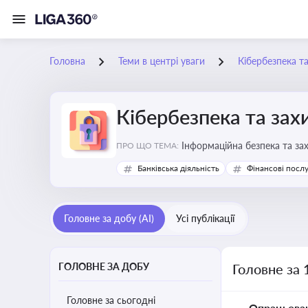
Головна
Теми в центрі уваги
Кібербезпека т
Кібербезпека та зах
Інформаційна безпека та за
ПРО ЩО ТЕМА:
Банківська діяльність
Фінансові посл
Головне за добу (AI)
Усі публікації
ГОЛОВНЕ ЗА ДОБУ
Головне за 
Головне за сьогодні
Опрацьова