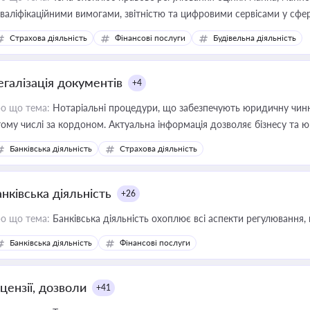
кваліфікаційними вимогами, звітністю та цифровими сервісами у сфер
дійних змін у цій сфері корисне для власника бізнесу, керівника, юр
Страхова діяльність
Фінансові послуги
Будівельна діяльність
иватизації, оренди державного майна, корпоративних угод і перевірки
егалізація документів
+4
о що тема:
Нотаріальні процедури, що забезпечують юридичну чинні
тому числі за кордоном. Актуальна інформація дозволяє бізнесу т
зиків недійсності та забезпечувати їх належне прийняття органами 
Банківська діяльність
Страхова діяльність
нківська діяльність
+26
о що тема:
Банківська діяльність охоплює всі аспекти регулювання, 
Банківська діяльність
Фінансові послуги
цензії, дозволи
+41