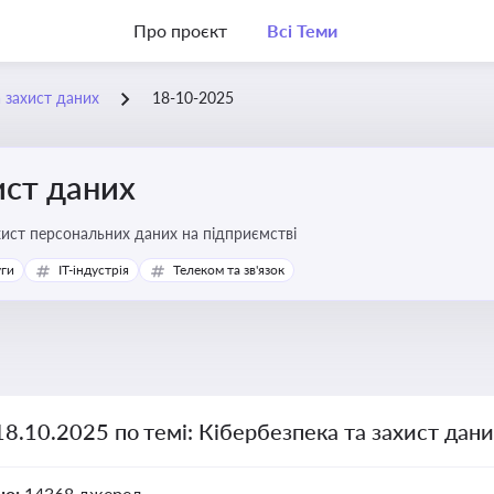
Про проєкт
Всі Теми
а захист даних
18-10-2025
ист даних
хист персональних даних на підприємстві
уги
IT-індустрія
Телеком та зв'язок
18.10.2025 по темі: Кібербезпека та захист дан
но:
14368 джерел