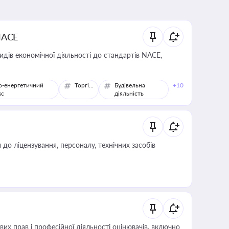
NACE
идів економічної діяльності до стандартів NACE,
о-енергетичний
Торгівля
Будівельна
+10
кс
діяльність
о ліцензування, персоналу, технічних засобів
х прав і професійної діяльності оцінювачів, включно