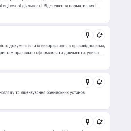
і оціночної діяльності. Відстеження нормативних і
иста або бухгалтера під час оподаткування,
 статусу суб'єктів оціночної діяльності
сть документів та їх використання в правовідносинах,
а юристам правильно оформлювати документи, уникати
влади та контрагентами
нагляду та ліцензування банківських установ