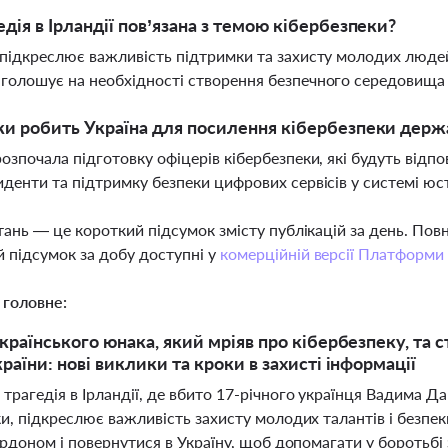
едія в Ірландії пов’язана з темою кібербезпеки?
 підкреслює важливість підтримки та захисту молодих людей
голошує на необхідності створення безпечного середовища 
ки робить Україна для посилення кібербезпеки держ
розпочала підготовку офіцерів кібербезпеки, які будуть відпо
иденти та підтримку безпеки цифрових сервісів у системі юс
тань — це короткий підсумок змісту публікацій за день. По
 підсумок за добу доступні у
комерційній версії Платформи
 головне:
українського юнака, який мріяв про кібербезпеку, та 
раїни: нові виклики та кроки в захисті інформації
рагедія в Ірландії, де вбито 17-річного українця Вадима Дав
ки, підкреслює важливість захисту молодих талантів і безпе
ордоном і повернутися в Україну, щоб допомагати у боротьбі 