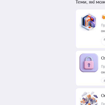
Теми, які мож
Пр
он
О
Пр
ох
О
Пр