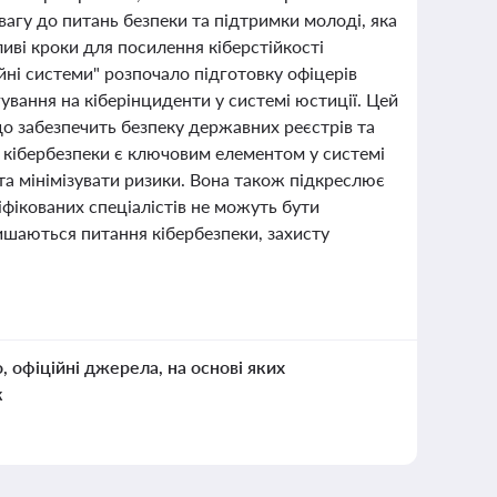
увагу до питань безпеки та підтримки молоді, яка
иві кроки для посилення кіберстійкості
ні системи" розпочало підготовку офіцерів
гування на кіберінциденти у системі юстиції. Цей
що забезпечить безпеку державних реєстрів та
в кібербезпеки є ключовим елементом у системі
та мінімізувати ризики. Вона також підкреслює
іфікованих спеціалістів не можуть бути
ишаються питання кібербезпеки, захисту
о, офіційні джерела, на основі яких
к