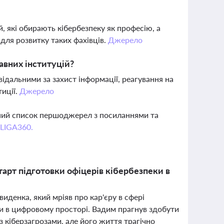
, які обирають кібербезпеку як професію, а
для розвитку таких фахівців.
Джерело
авних інституцій?
відальними за захист інформації, реагування на
тиції.
Джерело
вний список першоджерел з посиланнями та
 LIGA360.
старт підготовки офіцерів кібербезпеки в
иденка, який мріяв про кар'єру в сфері
ки в цифровому просторі. Вадим прагнув здобути
з кіберзагрозами, але його життя трагічно