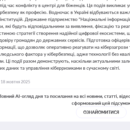
під час конфлікту в центрі для біженців. Ця подія викликає 
рбезпеку як професію. Водночас в Україні відбуваються важл
інституцій. Державне підприємство "Національні інформацій
и, які будуть відповідальними за виявлення, фіксацію та реа
стиною стратегії створення надійної цифрової екосистеми, 
довіру громадян до державних сервісів. Підготовка офіцері
ормації, що дозволяє оперативно реагувати на кіберзагрози 
людського фактора у кібербезпеці, адже технології без квал
и. Ці події разом демонструють, наскільки актуальними зал
х даних та управління кіберризиками в сучасному світі.
,
18 жовтня 2025
Повний AI-огляд дня та посилання на всі новини, статті, віде
сформований цей підсумо
ОЗНАЙОМИТИСЯ