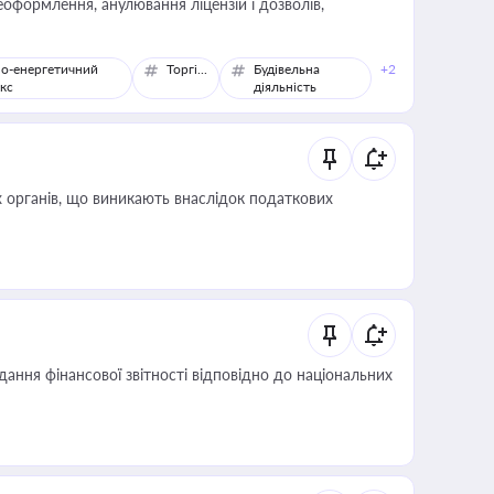
оформлення, анулювання ліцензій і дозволів,
о-енергетичний
Торгівля
Будівельна
+2
кс
діяльність
 органів, що виникають внаслідок податкових
дання фінансової звітності відповідно до національних