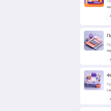
Пр
не
П
Пр
пе
Ф
Пр
і 