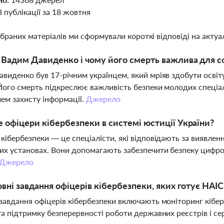
3 публікації за 18 жовтня
ібраних матеріалів ми сформували короткі відповіді на актуал
 Вадим Давиденко і чому його смерть важлива для 
виденко був 17-річним українцем, який мріяв здобути освіту
 Його смерть підкреслює важливість безпеки молодих спеціал
ем захисту інформації.
Джерело
 офіцери кібербезпеки в системі юстиції України?
кібербезпеки — це спеціалісти, які відповідають за виявленн
х установах. Вони допомагають забезпечити безпеку цифрових
Джерело
овні завдання офіцерів кібербезпеки, яких готує НАІС
завдання офіцерів кібербезпеки включають моніторинг кібер
та підтримку безперервності роботи державних реєстрів і сер