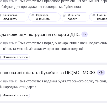
о що тема:
Тема стосується правового регулювання отримання, пере
обхідних для провадження господарської діяльності
Банківська
Страхова
Фінансові
Паливн
діяльність
діяльність
послуги
компле
одаткове адміністрування і спори з ДПС
+9
о що тема:
Тема стосується порядку оскарження рішень податкових
ревірок, та механізмів захисту прав платників податків
Фінансові послуги
інансова звітність та бухоблік за П(С)БО і МСФЗ
+34
о що тема:
Тема стосується ведення бухгалтерського обліку та скла
міжнародних стандартів
Фінансові послуги