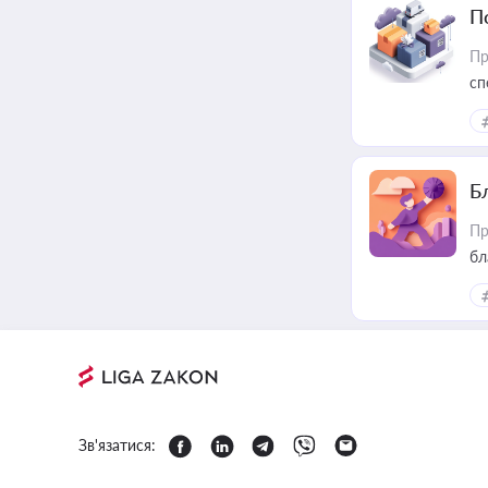
П
Пр
сп
ре
Б
Пр
бл
Зв'язатися: