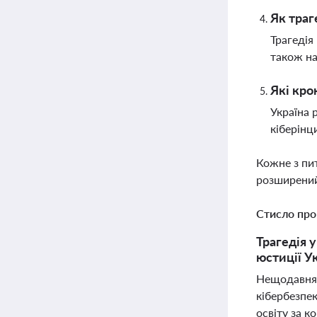
Як траг
Трагедія
також на
Які кро
Україна 
кіберінц
Кожне з пи
розширений
Стисло про
Трагедія 
юстиції Ук
Нещодавня т
кібербезпе
освіту за к