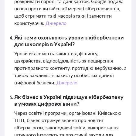
розкривати паролі та дані карток. Google подала
позов проти китайської мережі кіберзлочинців,
щоб стримати такі масові атаки і захистити
користувачів.
Джерело
Які теми охоплюють уроки з кібербезпеки
для школярів в Україні?
Уроки включають захист від фішингу,
шахрайства, відповідальність за поширення
протиправного контенту, протидію вербуванню, а
також важливість захисту особистих даних і
цифрової безпеки.
Джерело
Як бізнес в Україні підвищує кібербезпеку
в умовах цифрової війни?
Через освітні програми, організовані Київською
ТПП, бізнес отримує знання про новітні
кіберзагрози, законодавчі зміни, використання
штучного інтелекту та практичні заходи для