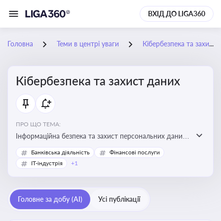
ВХІД ДО LIGA360
Головна
Теми в центрі уваги
Кібербезпека та захист даних
Кібербезпека та захист даних
ПРО ЩО ТЕМА:
Інформаційна безпека та захист персональних даних
на підприємстві
Банківська діяльність
Фінансові послуги
IT-індустрія
+1
Головне за добу (AI)
Усі публікації