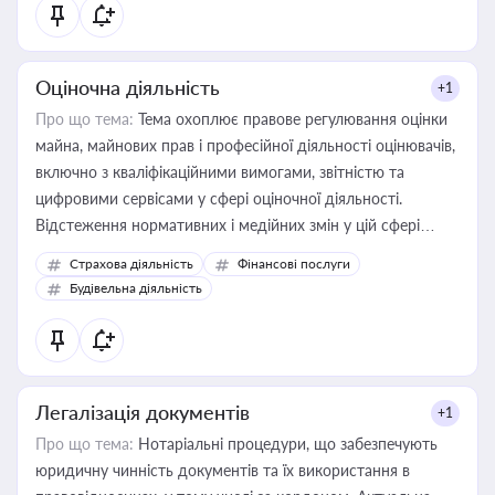
Оціночна діяльність
+1
Про що тема:
Тема охоплює правове регулювання оцінки
майна, майнових прав і професійної діяльності оцінювачів,
включно з кваліфікаційними вимогами, звітністю та
цифровими сервісами у сфері оціночної діяльності.
Відстеження нормативних і медійних змін у цій сфері
корисне для власника бізнесу, керівника, юриста або
Страхова діяльність
Фінансові послуги
бухгалтера під час оподаткування, приватизації, оренди
Будівельна діяльність
державного майна, корпоративних угод і перевірки
статусу суб'єктів оціночної діяльності
Легалізація документів
+1
Про що тема:
Нотаріальні процедури, що забезпечують
юридичну чинність документів та їх використання в