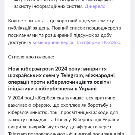
захисту інформаційних систем.
Джерело
Кожне з питань — це короткий підсумок змісту
публікацій за день. Повний список першоджерел з
посиланнями та розширений підсумок за добу
доступні у
комерційній версії Платформи LIGA360.
Стисло про головне:
Нові кіберзагрози 2024 року: викриття
шахрайських схем у Telegram, міжнародні
операції проти кіберзлочинців та освітні
ініціативи з кібербезпеки в Україні
У 2024 році кібербезпека залишається критично
важливою сферою, що охоплює як боротьбу з
кіберзлочинністю, так і просвітницькі заходи для
захисту громадян та бізнесу. Кіберполіція України
викрила шахрайську схему, де аферисти через
Telegram розповсюджують фішингові посилання під