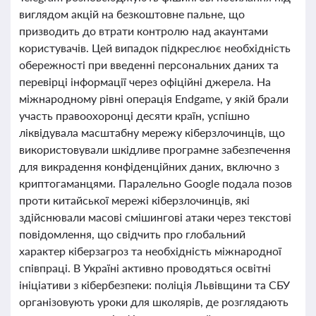
виглядом акцій на безкоштовне пальне, що
призводить до втрати контролю над акаунтами
користувачів. Цей випадок підкреслює необхідність
обережності при введенні персональних даних та
перевірці інформації через офіційні джерела. На
міжнародному рівні операція Endgame, у якій брали
участь правоохоронці десяти країн, успішно
ліквідувала масштабну мережу кіберзлочинців, що
використовували шкідливе програмне забезпечення
для викрадення конфіденційних даних, включно з
криптогаманцями. Паралельно Google подала позов
проти китайської мережі кіберзлочинців, які
здійснювали масові смішингові атаки через текстові
повідомлення, що свідчить про глобальний
характер кіберзагроз та необхідність міжнародної
співпраці. В Україні активно проводяться освітні
ініціативи з кібербезпеки: поліція Львівщини та СБУ
організовують уроки для школярів, де розглядають