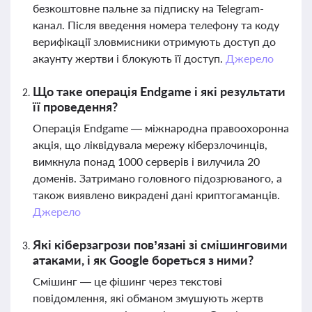
безкоштовне пальне за підписку на Telegram-
канал. Після введення номера телефону та коду
верифікації зловмисники отримують доступ до
акаунту жертви і блокують її доступ.
Джерело
Що таке операція Endgame і які результати
її проведення?
Операція Endgame — міжнародна правоохоронна
акція, що ліквідувала мережу кіберзлочинців,
вимкнула понад 1000 серверів і вилучила 20
доменів. Затримано головного підозрюваного, а
також виявлено викрадені дані криптогаманців.
Джерело
Які кіберзагрози пов’язані зі смішинговими
атаками, і як Google бореться з ними?
Смішинг — це фішинг через текстові
повідомлення, які обманом змушують жертв