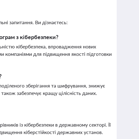
ьні запитання. Ви дізнаєтесь:
рограм з кібербезпеки?
льністю кібербезпека, впровадження нових
ми компаніями для підвищення якості підготовки
?
поділеного зберігання та шифрування, знижує
 також забезпечує кращу цілісність даних.
вників із кібербезпеки в державному секторі. Її
ідвищення кіберстійкості державних установ.