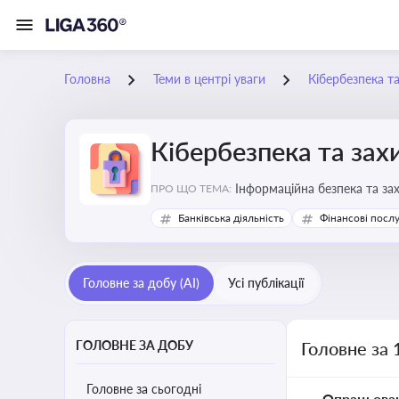
Головна
Теми в центрі уваги
Кібербезпека т
Кібербезпека та зах
Інформаційна безпека та за
ПРО ЩО ТЕМА:
Банківська діяльність
Фінансові посл
Головне за добу (AI)
Усі публікації
ГОЛОВНЕ ЗА ДОБУ
Головне за 
Головне за сьогодні
Опрацьова