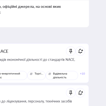
о, офіційні джерела, на основі яких
к
NACE
идів економічної діяльності до стандартів NACE,
о-енергетичний
Торгівля
Будівельна
+10
кс
діяльність
о ліцензування, персоналу, технічних засобів