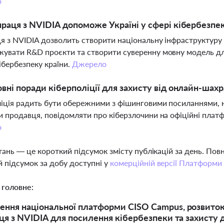
о
праця з NVIDIA допоможе Україні у сфері кібербезпе
я з NVIDIA дозволить створити національну інфраструктуру 
увати R&D проєкти та створити суверенну мовну модель дл
кібербезпеку країни.
Джерело
овні поради кіберполіції для захисту від онлайн-шах
іція радить бути обережними з фішинговими посиланнями, н
и продавця, повідомляти про кіберзлочини на офіційні платф
о
тань — це короткий підсумок змісту публікацій за день. По
 підсумок за добу доступні у
комерційній версії Платформи
 головне:
ння національної платформи CISO Campus, розвиток
аця з NVIDIA для посилення кібербезпеки та захисту д