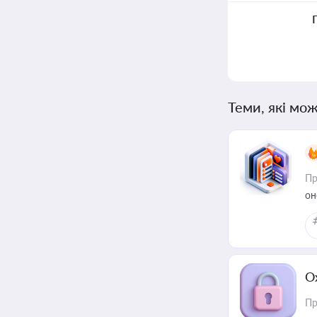
Теми, які мож
Пр
он
О
Пр