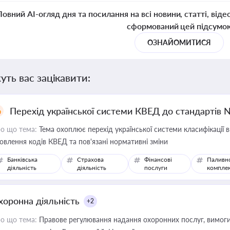
Повний AI-огляд дня та посилання на всі новини, статті, віде
сформований цей підсумо
ОЗНАЙОМИТИСЯ
уть вас зацікавити:
Перехід української системи КВЕД до стандартів 
о що тема:
Тема охоплює перехід української системи класифікації в
овлення кодів КВЕД та пов'язані нормативні зміни
Банківська
Страхова
Фінансові
Паливн
діяльність
діяльність
послуги
компле
хоронна діяльність
+2
о що тема:
Правове регулювання надання охоронних послуг, вимоги д