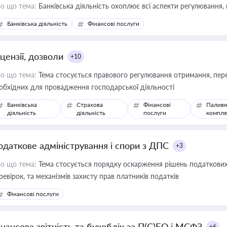
о що тема:
Банківська діяльність охоплює всі аспекти регулювання, 
Банківська діяльність
Фінансові послуги
цензії, дозволи
+10
о що тема:
Тема стосується правового регулювання отримання, пере
обхідних для провадження господарської діяльності
Банківська
Страхова
Фінансові
Паливн
діяльність
діяльність
послуги
компле
одаткове адміністрування і спори з ДПС
+3
о що тема:
Тема стосується порядку оскарження рішень податкових
ревірок, та механізмів захисту прав платників податків
Фінансові послуги
інансова звітність та бухоблік за П(С)БО і МСФЗ
+6