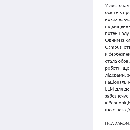
У листопаді
освітніх п
нових навч
підвищенню 
потенціалу,
Одним із к
Campus, ст
кібербезпек
стала обов’
роботи, що
лідерами, з
національно
LLM для дер
забезпечує 
кіберполіці
що є невід
LIGA ZAKON