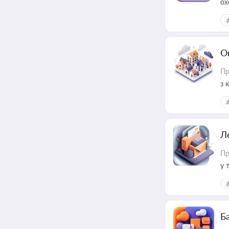
ох
О
Пр
з 
ме
пр
Л
Пр
у 
ри
Ба