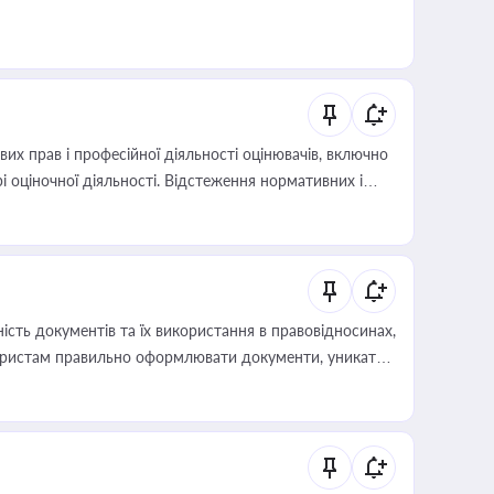
х прав і професійної діяльності оцінювачів, включно
і оціночної діяльності. Відстеження нормативних і
иста або бухгалтера під час оподаткування,
 статусу суб'єктів оціночної діяльності
сть документів та їх використання в правовідносинах,
а юристам правильно оформлювати документи, уникати
влади та контрагентами