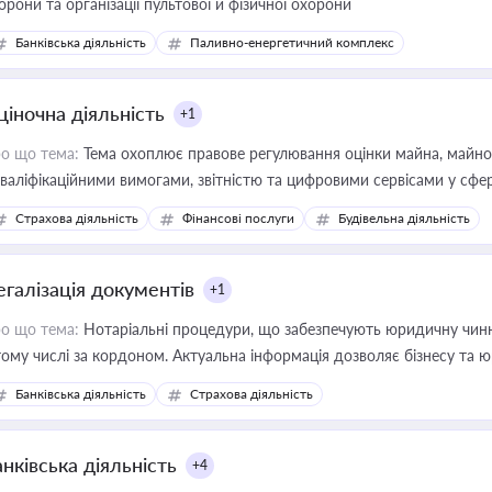
орони та організації пультової й фізичної охорони
Банківська діяльність
Паливно-енергетичний комплекс
ціночна діяльність
+1
о що тема:
Тема охоплює правове регулювання оцінки майна, майнови
кваліфікаційними вимогами, звітністю та цифровими сервісами у сфер
дійних змін у цій сфері корисне для власника бізнесу, керівника, юр
Страхова діяльність
Фінансові послуги
Будівельна діяльність
иватизації, оренди державного майна, корпоративних угод і перевірки
егалізація документів
+1
о що тема:
Нотаріальні процедури, що забезпечують юридичну чинні
тому числі за кордоном. Актуальна інформація дозволяє бізнесу т
зиків недійсності та забезпечувати їх належне прийняття органами 
Банківська діяльність
Страхова діяльність
нківська діяльність
+4