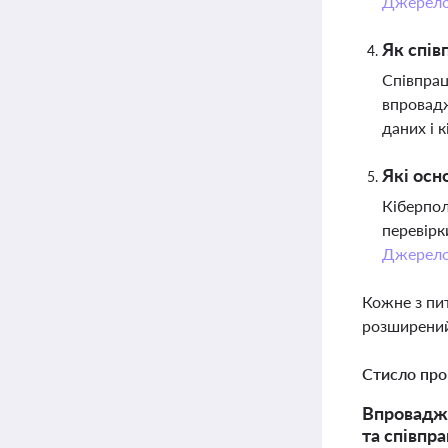
Джерел
Як спів
Співпрац
впровадж
даних і 
Які осн
Кіберпол
перевірк
Джерел
Кожне з пи
розширений
Стисло про
Впровадже
та співпр