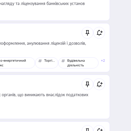
нагляду та ліцензування банківських установ
оформлення, анулювання ліцензій і дозволів,
о-енергетичний
Торгівля
Будівельна
+2
кс
діяльність
 органів, що виникають внаслідок податкових