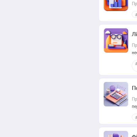
Пр
Лі
Пр
не
П
Пр
пе
Ф