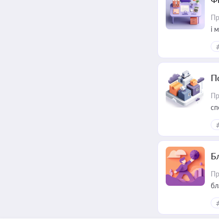
Пр
і 
П
Пр
сп
ре
Б
Пр
бл