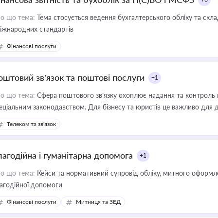
о що тема:
Тема стосується ведення бухгалтерського обліку та скла
міжнародних стандартів
Фінансові послуги
оштовий зв’язок та поштові послуги
+1
о що тема:
Сфера поштового зв’язку охоплює надання та контроль 
еціальним законодавством. Для бізнесу та юристів це важливо для д
єстрах і забезпечення прав споживачів.
Телеком та зв'язок
лагодійна і гуманітарна допомога
+1
о що тема:
Кейси та нормативний супровід обліку, митного оформлен
агодійної допомоги
Фінансові послуги
Митниця та ЗЕД