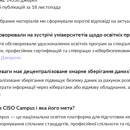
6 публікацій за 18 листопада
ібраних матеріалів ми сформували короткі відповіді на актуал
ворювали на зустрічі університетів щодо освітніх п
ічі обговорювали удосконалення освітніх програм за спеціа
н, професійних сертифікацій та співпрацю з кібербезпекови
.
Джерело
еваги має децентралізоване хмарне зберігання даних
лізоване зберігання підвищує безпеку даних за рахунок роз
трати інформації через кібератаки або відмову обладнання, а
о
 CISO Campus і яка його мета?
pus — це національна освітня платформа для підготовки кері
ормування спільних стандартів, професійної спільноти та п