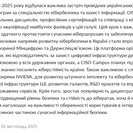
 2025 року відбулася важлива зустріч провідних українськи
рограм за спеціальністю кібербезпека та захист інформації
альних дисциплін, професійних сертифікацій та співпраці з
кваліфікації майбутніх фахівців у цій галузі. Цей крок є в
 здатного протистояти сучасним кіберзагрозам та забезпечу
лючових напрямів розвитку кібербезпеки в Україні стало вп
вореної Мінцифрою та Держспецзв’язком. Ця платформа орієн
и, які відповідатимуть за захист цифрової інфраструктури 
язковою у всіх державних органах, а CISO Campus планує під
 значно посилить кіберстійкість країни. Також важливою є 
окрема NVIDIA, для розвитку штучного інтелекту та кібербез
ї інфраструктури ШІ, розвиток талантів, R&D проєктів та вп
жавних сервісів. Крім того, зростає популярність децентрал
підвищений рівень безпеки та стійкість до кібератак, хоча й 
я наголошує на важливості обережності користувачів в інтер
’ємною частиною сучасної інформаційної безпеки.
,
18 листопада 2025