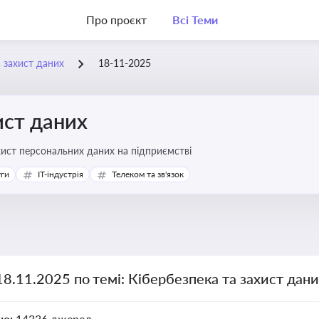
Про проєкт
Всі Теми
а захист даних
18-11-2025
ист даних
хист персональних даних на підприємстві
уги
IT-індустрія
Телеком та зв'язок
18.11.2025 по темі: Кібербезпека та захист дан
но:
14336 джерел