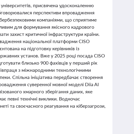
х університетів, присвячена удосконаленню
. Обговорювалися перспективи впровадження
 кібербезпековими компаніями, що сприятиме
ажливим для формування якісного кадрового
вати захист критичної інфраструктури країни.
ровадження національної платформи CISO
тована на підготовку керівників із
державних установ. Вже у 2025 році посада CISO
готувати близько 900 фахівців у перший рік
співпраця з міжнародними технологічними
пеки. Спільна ініціатива передбачає створення
ровадження суверенної мовної моделі Diia AI
ізованого хмарного зберігання даних, яке
має певні технічні виклики. Водночас
неті та своєчасного реагування на кіберзагрози,