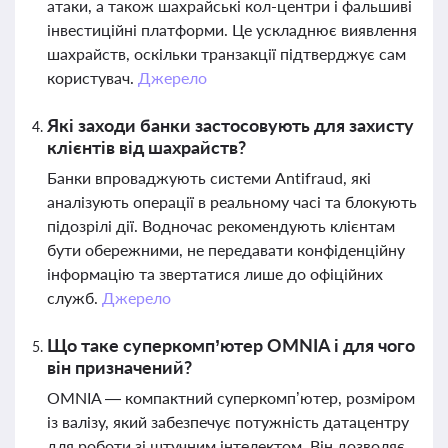
атаки, а також шахрайські кол-центри і фальшиві
інвестиційні платформи. Це ускладнює виявлення
шахрайств, оскільки транзакції підтверджує сам
користувач.
Джерело
Які заходи банки застосовують для захисту
клієнтів від шахрайств?
Банки впроваджують системи Antifraud, які
аналізують операції в реальному часі та блокують
підозрілі дії. Водночас рекомендують клієнтам
бути обережними, не передавати конфіденційну
інформацію та звертатися лише до офіційних
служб.
Джерело
Що таке суперкомп’ютер OMNIA і для чого
він призначений?
OMNIA — компактний суперкомп’ютер, розміром
із валізу, який забезпечує потужність датацентру
для роботи зі штучним інтелектом. Він дозволяє