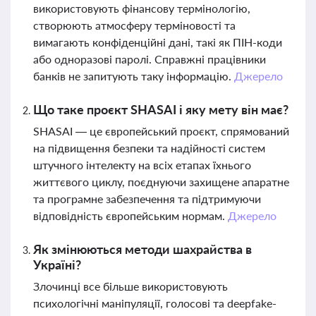
використовують фінансову термінологію,
створюють атмосферу терміновості та
вимагають конфіденційні дані, такі як ПІН-коди
або одноразові паролі. Справжні працівники
банків не запитують таку інформацію.
Джерело
Що таке проєкт SHASAI і яку мету він має?
SHASAI — це європейський проєкт, спрямований
на підвищення безпеки та надійності систем
штучного інтелекту на всіх етапах їхнього
життєвого циклу, поєднуючи захищене апаратне
та програмне забезпечення та підтримуючи
відповідність європейським нормам.
Джерело
Як змінюються методи шахрайства в
Україні?
Злочинці все більше використовують
психологічні маніпуляції, голосові та deepfake-