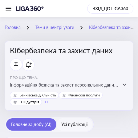
ВХІД ДО LIGA360
Головна
Теми в центрі уваги
Кібербезпека та захист даних
Кібербезпека та захист даних
ПРО ЩО ТЕМА:
Інформаційна безпека та захист персональних даних
на підприємстві
Банківська діяльність
Фінансові послуги
IT-індустрія
+1
Головне за добу (AI)
Усі публікації