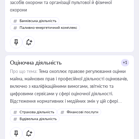
засобів охорони та організації пультової й фізичної
охорони
Банківська діяльність
Паливно-енергетичний комплекс
Оціночна діяльність
+1
Про що тема:
Тема охоплює правове регулювання оцінки
майна, майнових прав і професійної діяльності оцінювачів,
включно з кваліфікаційними вимогами, звітністю та
цифровими сервісами у сфері оціночної діяльності.
Відстеження нормативних і медійних змін у цій сфері
корисне для власника бізнесу, керівника, юриста або
Страхова діяльність
Фінансові послуги
бухгалтера під час оподаткування, приватизації, оренди
Будівельна діяльність
державного майна, корпоративних угод і перевірки
статусу суб'єктів оціночної діяльності