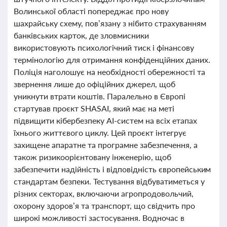
Волинської області попереджає про нову
шахрайську схему, пов’язану з нібито страхуванням
банківських карток, де зловмисники
використовують психологічний тиск і фінансову
термінологію для отримання конфіденційних даних.
Поліція наголошує на необхідності обережності та
звернення лише до офіційних джерел, щоб
уникнути втрати коштів. Паралельно в Європі
стартував проєкт SHASAI, який має на меті
підвищити кібербезпеку AI-систем на всіх етапах
їхнього життєвого циклу. Цей проєкт інтегрує
захищене апаратне та програмне забезпечення, а
також ризикоорієнтовану інженерію, щоб
забезпечити надійність і відповідність європейським
стандартам безпеки. Тестування відбуватиметься у
різних секторах, включаючи агропродовольчий,
охорону здоров’я та транспорт, що свідчить про
широкі можливості застосування. Водночас в