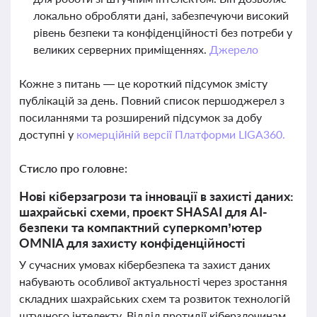
локально обробляти дані, забезпечуючи високий
рівень безпеки та конфіденційності без потреби у
великих серверних приміщеннях.
Джерело
Кожне з питань — це короткий підсумок змісту
публікацій за день. Повний список першоджерел з
посиланнями та розширений підсумок за добу
доступні у
комерційній версії Платформи LIGA360.
Стисло про головне:
Нові кіберзагрози та інновації в захисті даних:
шахрайські схеми, проєкт SHASAI для AI-
безпеки та компактний суперкомп’ютер
OMNIA для захисту конфіденційності
У сучасних умовах кібербезпека та захист даних
набувають особливої актуальності через зростання
складних шахрайських схем та розвиток технологій
штучного інтелекту. Відділ протидії кіберзлочинам