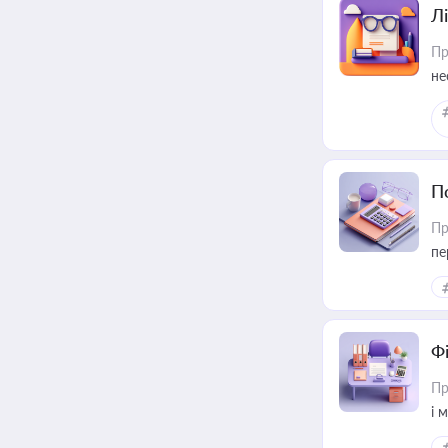
Лі
Пр
не
П
Пр
пе
Ф
Пр
і 