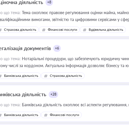
ціночна діяльність
+8
о що тема:
Тема охоплює правове регулювання оцінки майна, майнови
кваліфікаційними вимогами, звітністю та цифровими сервісами у сфер
дійних змін у цій сфері корисне для власника бізнесу, керівника, юр
Страхова діяльність
Фінансові послуги
Будівельна діяльність
иватизації, оренди державного майна, корпоративних угод і перевірки
егалізація документів
+6
о що тема:
Нотаріальні процедури, що забезпечують юридичну чинні
тому числі за кордоном. Актуальна інформація дозволяє бізнесу т
зиків недійсності та забезпечувати їх належне прийняття органами 
Банківська діяльність
Страхова діяльність
нківська діяльність
+28
о що тема:
Банківська діяльність охоплює всі аспекти регулювання, 
Банківська діяльність
Фінансові послуги