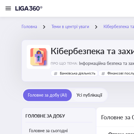
Головна
Теми в центрі уваги
Кібербезпека т
Кібербезпека та зах
Інформаційна безпека та за
ПРО ЩО ТЕМА:
Банківська діяльність
Фінансові посл
Головне за добу (AI)
Усі публікації
ГОЛОВНЕ ЗА ДОБУ
Головне за 
Головне за сьогодні
Опрацьова