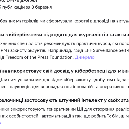
5 публікацій за 8 березня
ібраних матеріалів ми сформували короткі відповіді на актуал
си з кібербезпеки підходять для журналістів та активі
хнічних спеціалістів рекомендують практичні курси, які поя
N і захисту акаунтів. Наприклад, гайд EFF Surveillance Self-De
від Freedom of the Press Foundation.
Джерело
їна використовує свій досвід у кібербезпеці для між
ділиться унікальним досвідом кіберзахисту, здобутим під час
знес і науковців для впровадження інновацій та оперативного
рзлочинці застосовують штучний інтелект у своїх ата
ики використовують генеративний ШІ для створення реаліс
них особистостей і автоматизації атак, що робить їх більш
о