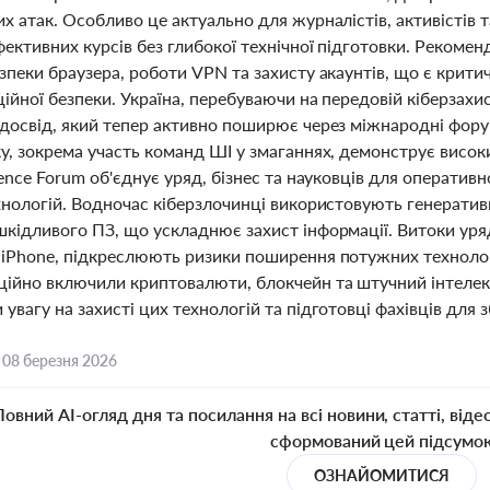
х атак. Особливо це актуально для журналістів, активістів 
фективних курсів без глибокої технічної підготовки. Реком
езпеки браузера, роботи VPN та захисту акаунтів, що є кри
ійної безпеки. Україна, перебуваючи на передовій кіберзахис
 досвід, який тепер активно поширює через міжнародні фор
у, зокрема участь команд ШІ у змаганнях, демонструє високий
ience Forum об'єднує уряд, бізнес та науковців для операти
ехнологій. Водночас кіберзлочинці використовують генерати
кідливого ПЗ, що ускладнює захист інформації. Витоки уряд
 iPhone, підкреслюють ризики поширення потужних технологі
ційно включили криптовалюти, блокчейн та штучний інтелект 
увагу на захисті цих технологій та підготовці фахівців для 
,
08 березня 2026
Повний AI-огляд дня та посилання на всі новини, статті, віде
сформований цей підсумо
ОЗНАЙОМИТИСЯ