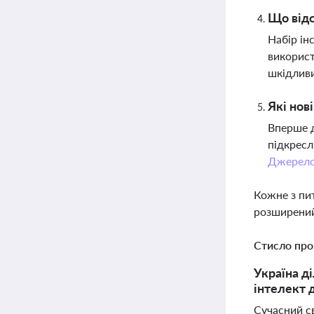
Що відо
Набір ін
використ
шкідливи
Які нов
Вперше д
підкресл
Джерел
Кожне з пи
розширений
Стисло про
Україна д
інтелект д
Сучасний св