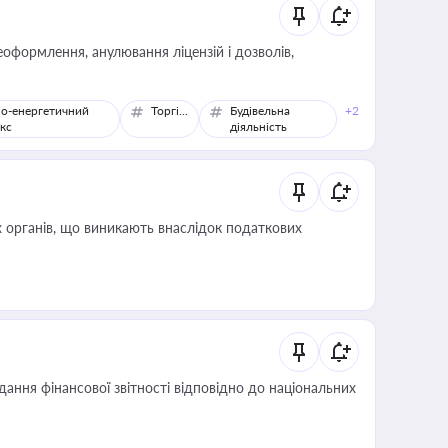
оформлення, анулювання ліцензій і дозволів,
о-енергетичний
Торгівля
Будівельна
+2
кс
діяльність
 органів, що виникають внаслідок податкових
дання фінансової звітності відповідно до національних