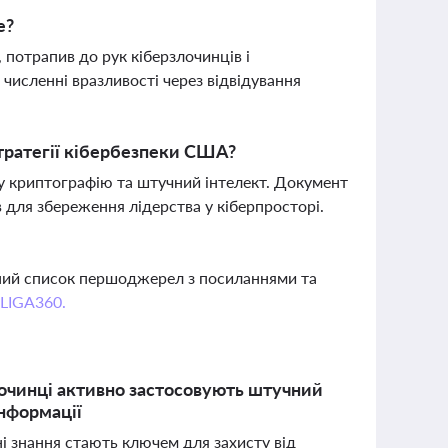
e?
 потрапив до рук кіберзлочинців і
 численні вразливості через відвідування
 стратегії кібербезпеки США?
у криптографію та штучний інтелект. Документ
в для збереження лідерства у кіберпросторі.
вний список першоджерел з посиланнями та
 LIGA360.
лочинці активно застосовують штучний
інформації
ні знання стають ключем для захисту від