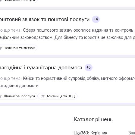
оштовий зв’язок та поштові послуги
+4
о що тема:
Сфера поштового зв’язку охоплює надання та контроль 
еціальним законодавством. Для бізнесу та юристів це важливо для д
єстрах і забезпечення прав споживачів.
Телеком та зв'язок
лагодійна і гуманітарна допомога
+5
о що тема:
Кейси та нормативний супровід обліку, митного оформлен
агодійної допомоги
Фінансові послуги
Митниця та ЗЕД
Каталог рішень
Liga360: Керівник
Зн