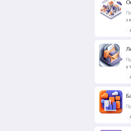
О
Пр
з 
ме
пр
Л
Пр
у 
ри
Ба
Пр