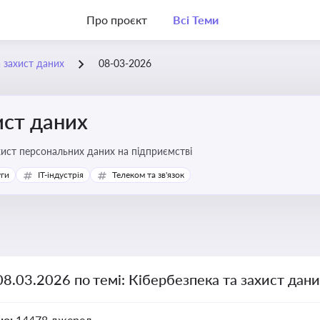
Про проєкт
Всі Теми
а захист даних
08-03-2026
ист даних
хист персональних даних на підприємстві
уги
IT-індустрія
Телеком та зв'язок
08.03.2026 по темі: Кібербезпека та захист дан
но:
14478 джерел