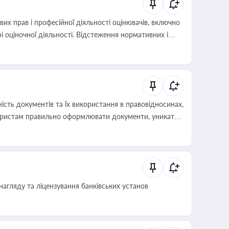
х прав і професійної діяльності оцінювачів, включно
і оціночної діяльності. Відстеження нормативних і
иста або бухгалтера під час оподаткування,
 статусу суб'єктів оціночної діяльності
сть документів та їх використання в правовідносинах,
а юристам правильно оформлювати документи, уникати
влади та контрагентами
нагляду та ліцензування банківських установ