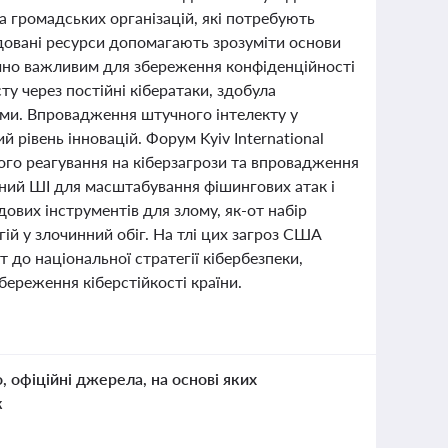
та громадських організацій, які потребують
ендовані ресурси допомагають зрозуміти основи
тично важливим для збереження конфіденційності
ту через постійні кібератаки, здобула
уми. Впровадження штучного інтелекту у
 рівень інновацій. Форум Kyiv International
вного реагування на кіберзагрози та впровадження
вний ШІ для масштабування фішингових атак і
ових інструментів для злому, як-от набір
й у злочинний обіг. На тлі цих загроз США
до національної стратегії кібербезпеки,
збереження кіберстійкості країни.
о, офіційні джерела, на основі яких
к