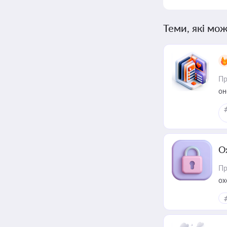
Теми, які мож
Пр
он
О
Пр
ох