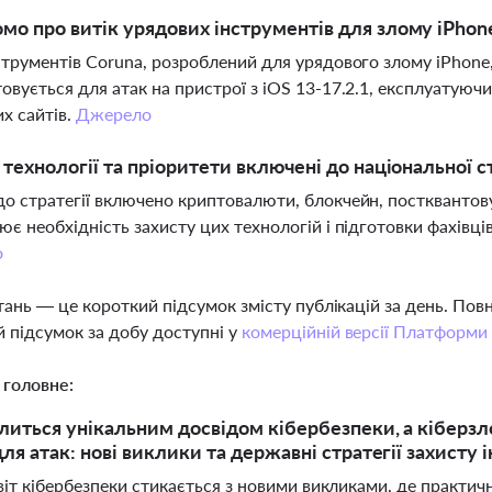
мо про витік урядових інструментів для злому iPhon
струментів Coruna, розроблений для урядового злому iPhone,
овується для атак на пристрої з iOS 13-17.2.1, експлуатуючи
х сайтів.
Джерело
і технології та пріоритети включені до національної
о стратегії включено криптовалюти, блокчейн, постквантов
ює необхідність захисту цих технологій і підготовки фахівці
о
тань — це короткий підсумок змісту публікацій за день. По
 підсумок за добу доступні у
комерційній версії Платформи
 головне:
ілиться унікальним досвідом кібербезпеки, а кіберз
ля атак: нові виклики та державні стратегії захисту 
іт кібербезпеки стикається з новими викликами, де практич