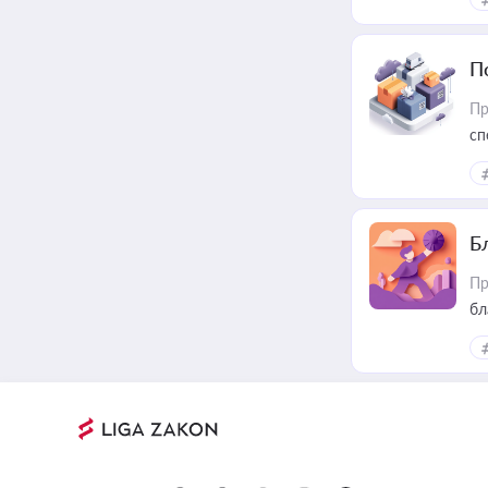
П
Пр
сп
ре
Б
Пр
бл