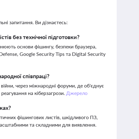
ьні запитання. Ви дізнаєтесь:
стів без технічної підготовки?
снюють основи фішингу, безпеки браузера,
fense, Google Security Tips та Digital Security
народної співпраці?
 війни, через міжнародні форуми, де об'єднує
 реагування на кіберзагрози.
Джерело
ках?
тичних фішингових листів, шкідливого ПЗ,
 масштабними та складними для виявлення.