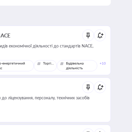
NACE
идів економічної діяльності до стандартів NACE,
о-енергетичний
Торгівля
Будівельна
+10
кс
діяльність
о ліцензування, персоналу, технічних засобів