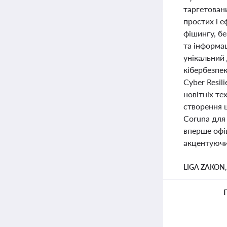
таргетовани
простих і е
фішингу, б
та інформац
унікальний
кібербезпек
Cyber Resil
новітніх т
створення ш
Coruna для
вперше офі
акцентуючи 
LIGA ZAKON