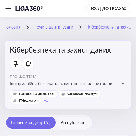
ВХІД ДО LIGA360
Головна
Теми в центрі уваги
Кібербезпека та захист даних
Кібербезпека та захист даних
ПРО ЩО ТЕМА:
Інформаційна безпека та захист персональних даних
на підприємстві
Банківська діяльність
Фінансові послуги
IT-індустрія
+1
Головне за добу (AI)
Усі публікації