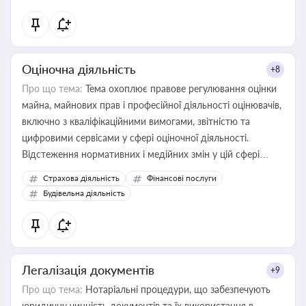
Оціночна діяльність
+8
Про що тема:
Тема охоплює правове регулювання оцінки
майна, майнових прав і професійної діяльності оцінювачів,
включно з кваліфікаційними вимогами, звітністю та
цифровими сервісами у сфері оціночної діяльності.
Відстеження нормативних і медійних змін у цій сфері
корисне для власника бізнесу, керівника, юриста або
Страхова діяльність
Фінансові послуги
бухгалтера під час оподаткування, приватизації, оренди
Будівельна діяльність
державного майна, корпоративних угод і перевірки
статусу суб'єктів оціночної діяльності
Легалізація документів
+9
Про що тема:
Нотаріальні процедури, що забезпечують
юридичну чинність документів та їх використання в