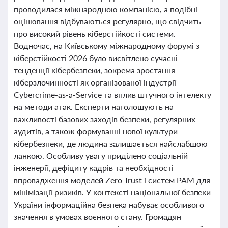
проводилася міжнародною компанією, а подібні
оцінювання відбуваються регулярно, що свідчить
про високий рівень кіберстійкості системи.
Водночас, на Київському міжнародному форумі з
кіберстійкості 2026 було висвітлено сучасні
тенденції кібербезпеки, зокрема зростання
кіберзлочинності як організованої індустрії
Cybercrime-as-a-Service та вплив штучного інтелекту
на методи атак. Експерти наголошують на
важливості базових заходів безпеки, регулярних
аудитів, а також формуванні нової культури
кібербезпеки, де людина залишається найслабшою
ланкою. Особливу увагу приділено соціальній
інженерії, дефіциту кадрів та необхідності
впровадження моделей Zero Trust і систем PAM для
мінімізації ризиків. У контексті національної безпеки
України інформаційна безпека набуває особливого
значення в умовах воєнного стану. Громадян