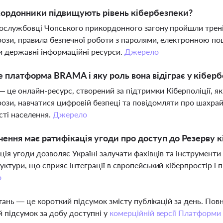
ордонники підвищують рівень кібербезпеки?
ослужбовці Чопського прикордонного загону пройшли тренінг
рози, правила безпечної роботи з паролями, електронною 
 державні інформаційні ресурси.
Джерело
 платформа BRAMA і яку роль вона відіграє у кіберб
це онлайн-ресурс, створений за підтримки Кіберполіції, я
рози, навчатися цифровій безпеці та повідомляти про шахр
сті населення.
Джерело
чення має ратифікація угоди про доступ до Резерву 
ція угоди дозволяє Україні залучати фахівців та інструмент
уктури, що сприяє інтеграції в європейський кіберпростір і
о
тань — це короткий підсумок змісту публікацій за день. По
 підсумок за добу доступні у
комерційній версії Платформи