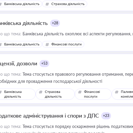
зиків недійсності та забезпечувати їх належне прийняття органами 
Банківська діяльність
Страхова діяльність
нківська діяльність
+28
о що тема:
Банківська діяльність охоплює всі аспекти регулювання, 
Банківська діяльність
Фінансові послуги
цензії, дозволи
+53
о що тема:
Тема стосується правового регулювання отримання, пере
обхідних для провадження господарської діяльності
Банківська
Страхова
Фінансові
Паливн
діяльність
діяльність
послуги
компле
одаткове адміністрування і спори з ДПС
+23
о що тема:
Тема стосується порядку оскарження рішень податкових