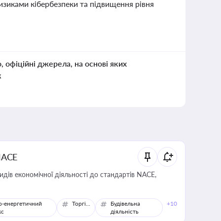
изиками кібербезпеки та підвищення рівня
о, офіційні джерела, на основі яких
к
NACE
идів економічної діяльності до стандартів NACE,
о-енергетичний
Торгівля
Будівельна
+10
кс
діяльність