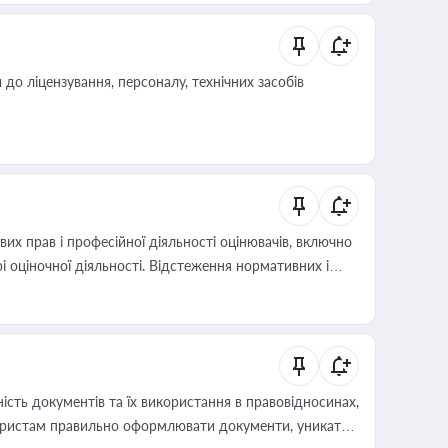
о ліцензування, персоналу, технічних засобів
х прав і професійної діяльності оцінювачів, включно
і оціночної діяльності. Відстеження нормативних і
иста або бухгалтера під час оподаткування,
 статусу суб'єктів оціночної діяльності
сть документів та їх використання в правовідносинах,
а юристам правильно оформлювати документи, уникати