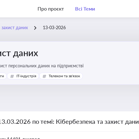
Про проєкт
Всі Теми
а захист даних
13-03-2026
ист даних
хист персональних даних на підприємстві
уги
IT-індустрія
Телеком та зв'язок
13.03.2026 по темі: Кібербезпека та захист дан
но:
14481 джерел