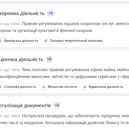
хоронна діяльність
+6
о що тема:
Правове регулювання надання охоронних послуг, вимоги д
орони та організації пультової й фізичної охорони
Банківська діяльність
Паливно-енергетичний комплекс
ціночна діяльність
+8
о що тема:
Тема охоплює правове регулювання оцінки майна, майнови
кваліфікаційними вимогами, звітністю та цифровими сервісами у сфер
дійних змін у цій сфері корисне для власника бізнесу, керівника, юр
Страхова діяльність
Фінансові послуги
Будівельна діяльність
иватизації, оренди державного майна, корпоративних угод і перевірки
егалізація документів
+6
о що тема:
Нотаріальні процедури, що забезпечують юридичну чинні
тому числі за кордоном. Актуальна інформація дозволяє бізнесу т