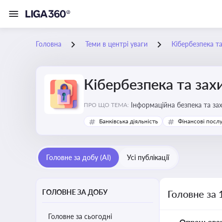
Головна
Теми в центрі уваги
Кібербезпека т
Кібербезпека та зах
Інформаційна безпека та за
ПРО ЩО ТЕМА:
Банківська діяльність
Фінансові посл
Головне за добу (AI)
Усі публікації
ГОЛОВНЕ ЗА ДОБУ
Головне за 
Головне за сьогодні
Опрацьова