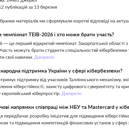
12 публікацій за 13 березня
ібраних матеріалів ми сформували короткі відповіді на актуал
 чемпіонат TEIB-2026 і хто може брати участь?
6 — це перший відкритий чемпіонат Закарпатської області з
Участь можуть брати студенти спеціальностей кібербезпеки та
ти свої навички.
Джерело
народна підтримка України у сфері кібербезпеки?
отримує підтримку від учасників Талліннського механізму, як
лення кіберстійкості, захисту цифрового суверенітету та кри
у європейський кіберпростір.
Джерело
чові напрямки співпраці між НБУ та Mastercard у кіб
я передбачає розробку ініціатив для підвищення кіберстійко
рози та підвищення компетенцій фінансових установ у сфері 