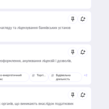
влади та контрагентами
нагляду та ліцензування банківських установ
оформлення, анулювання ліцензій і дозволів,
о-енергетичний
Торгівля
Будівельна
+2
кс
діяльність
 органів, що виникають внаслідок податкових