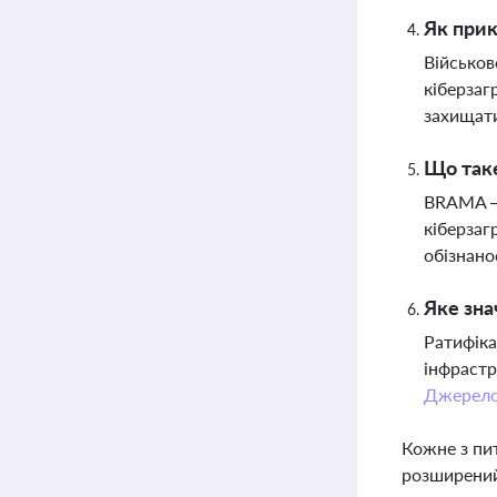
Як прик
Військов
кіберзаг
захищати
Що таке
BRAMA — 
кіберзаг
обізнано
Яке зна
Ратифіка
інфрастр
Джерел
Кожне з пи
розширений