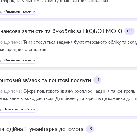
ревірок, та механізмів захисту прав платників податків
Фінансові послуги
інансова звітність та бухоблік за П(С)БО і МСФЗ
+44
о що тема:
Тема стосується ведення бухгалтерського обліку та скла
міжнародних стандартів
Фінансові послуги
оштовий зв’язок та поштові послуги
+4
о що тема:
Сфера поштового зв’язку охоплює надання та контроль 
еціальним законодавством. Для бізнесу та юристів це важливо для д
єстрах і забезпечення прав споживачів.
Телеком та зв'язок
лагодійна і гуманітарна допомога
+5