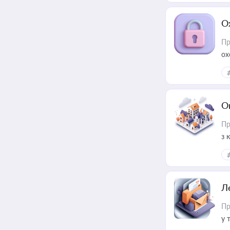
О
Пр
ох
О
Пр
з 
ме
пр
Л
Пр
у 