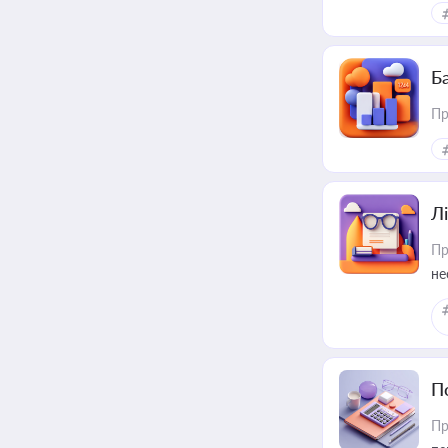
ри
Ба
Пр
Лі
Пр
не
П
Пр