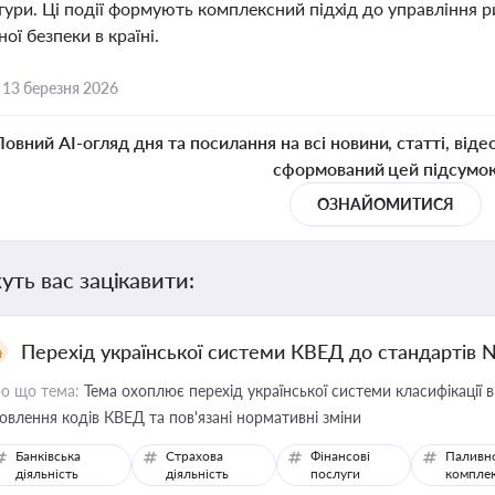
тури. Ці події формують комплексний підхід до управління р
ої безпеки в країні.
,
13 березня 2026
Повний AI-огляд дня та посилання на всі новини, статті, віде
сформований цей підсумо
ОЗНАЙОМИТИСЯ
уть вас зацікавити:
Перехід української системи КВЕД до стандартів 
о що тема:
Тема охоплює перехід української системи класифікації в
овлення кодів КВЕД та пов'язані нормативні зміни
Банківська
Страхова
Фінансові
Паливн
діяльність
діяльність
послуги
компле