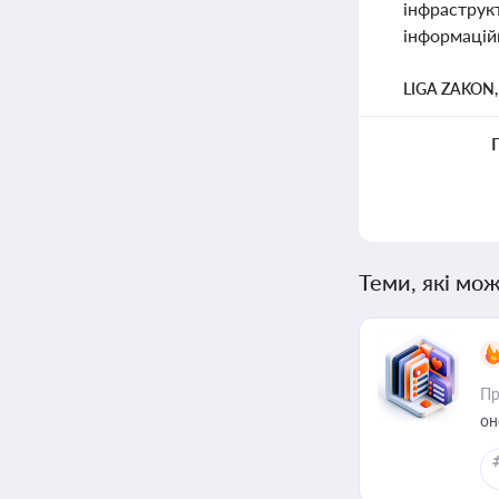
інфраструк
інформаційн
LIGA ZAKON
Теми, які мож
Пр
он