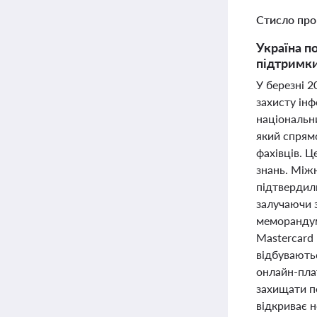
Стисло про
Україна п
підтримки
У березні 2
захисту інф
національни
який спрямо
фахівців. Ц
знань. Між
підтвердил
залучаючи з
меморандум 
Mastercard
відбуваютьс
онлайн-пла
захищати пе
відкриває н