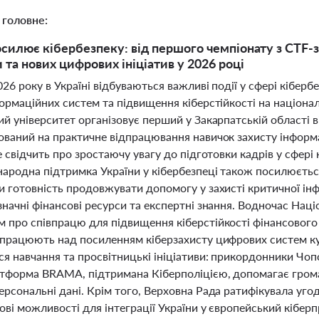
 головне:
осилює кібербезпеку: від першого чемпіонату з CTF-
 та нових цифрових ініціатив у 2026 році
026 року в Україні відбуваються важливі події у сфері кібер
ормаційних систем та підвищення кіберстійкості на націона
й університет організовує перший у Закарпатській області в
ваний на практичне відпрацювання навичок захисту інформац
е свідчить про зростаючу увагу до підготовки кадрів у сфер
народна підтримка України у кібербезпеці також посилюєтьс
и готовність продовжувати допомогу у захисті критичної ін
начні фінансові ресурси та експертні знання. Водночас Наці
про співпрацю для підвищення кіберстійкості фінансового с
 працюють над посиленням кіберзахисту цифрових систем ку
я навчання та просвітницькі ініціативи: прикордонники Чопс
тформа BRAMA, підтримана Кіберполіцією, допомагає грома
рсональні дані. Крім того, Верховна Рада ратифікувала уго
ові можливості для інтеграції України у європейський кібер