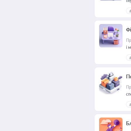
пе
Ф
Пр
і 
П
Пр
сп
ре
Б