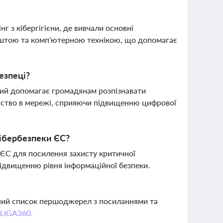
 з кібергігієни, де вивчали основні
поштою та комп'ютерною технікою, що допомагає
езпеці?
кий допомагає громадянам розпізнавати
айство в мережі, сприяючи підвищенню цифрової
кібербезпеки ЄС?
и ЄС для посилення захисту критичної
 підвищенню рівня інформаційної безпеки.
вний список першоджерел з посиланнями та
 LIGA360.