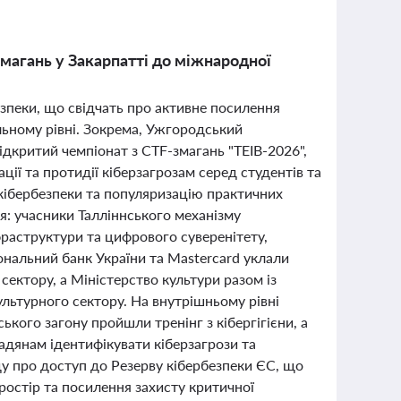
змагань у Закарпатті до міжнародної
безпеки, що свідчать про активне посилення
льному рівні. Зокрема, Ужгородський
ідкритий чемпіонат з CTF-змагань "TEIB-2026",
ії та протидії кіберзагрозам серед студентів та
і кібербезпеки та популяризацію практичних
я: учасники Талліннського механізму
фраструктури та цифрового суверенітету,
ональний банк України та Mastercard уклали
ектору, а Міністерство культури разом із
льтурного сектору. На внутрішньому рівні
ького загону пройшли тренінг з кібергігієни, а
дянам ідентифікувати кіберзагрози та
ду про доступ до Резерву кібербезпеки ЄС, що
простір та посилення захисту критичної