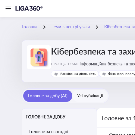
Головна
Теми в центрі уваги
Кібербезпека т
Кібербезпека та зах
Інформаційна безпека та за
ПРО ЩО ТЕМА:
Банківська діяльність
Фінансові посл
Головне за добу (AI)
Усі публікації
ГОЛОВНЕ ЗА ДОБУ
Головне за 
Головне за сьогодні
Опрацьова