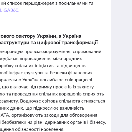
вний список першоджерел з посиланнями та
 LIGA360.
ового сектору України, а Україна
раструктури та цифрової трансформації
 Меморандум про взаєморозуміння, спрямований
передбачає впровадження міжнародних
зробку спільних ініціатив та підвищення
вої інфраструктури та безпеки фінансових
аралельно Україна поглиблює співпрацю зі
 що включає підтримку проєктів із захисту
зою та проведення спільних воркшопів сприяють
рзахисту. Водночас світова спільнота стикається
вних даних, що підкреслює важливість
т IATA, організовують заходи для обговорення
бербезпеки на рівні державних органів і бізнесу,
вищення обізнаності населення.