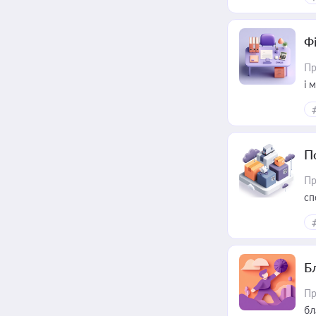
Ф
Пр
і 
П
Пр
сп
ре
Б
Пр
бл