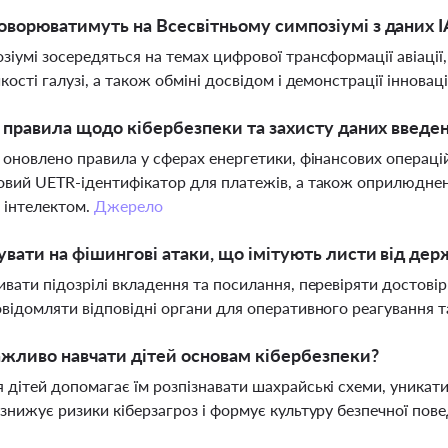
ворюватимуть на Всесвітньому симпозіумі з даних I
зіумі зосередяться на темах цифрової трансформації авіації
йкості галузі, а також обміні досвідом і демонстрації інновац
і правила щодо кібербезпеки та захисту даних введен
і оновлено правила у сферах енергетики, фінансових операці
овий UETR-ідентифікатор для платежів, а також оприлюднен
 інтелектом.
Джерело
увати на фішингові атаки, що імітують листи від дер
ивати підозрілі вкладення та посилання, перевіряти достовір
овідомляти відповідні органи для оперативного реагування т
жливо навчати дітей основам кібербезпеки?
 дітей допомагає їм розпізнавати шахрайські схеми, уникат
 знижує ризики кіберзагроз і формує культуру безпечної пове