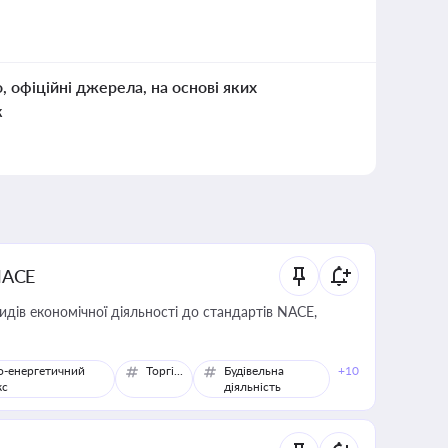
о, офіційні джерела, на основі яких
к
NACE
идів економічної діяльності до стандартів NACE,
о-енергетичний
Торгівля
Будівельна
+10
кс
діяльність