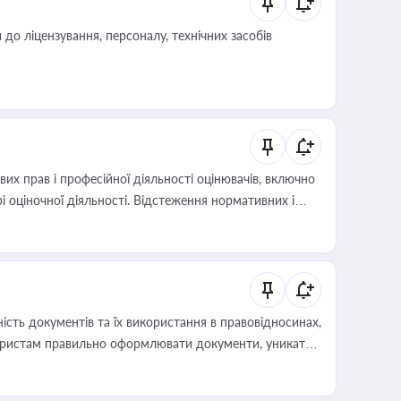
о ліцензування, персоналу, технічних засобів
х прав і професійної діяльності оцінювачів, включно
і оціночної діяльності. Відстеження нормативних і
иста або бухгалтера під час оподаткування,
 статусу суб'єктів оціночної діяльності
сть документів та їх використання в правовідносинах,
а юристам правильно оформлювати документи, уникати
влади та контрагентами