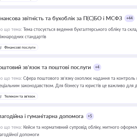
інансова звітність та бухоблік за П(С)БО і МСФЗ
+44
о що тема:
Тема стосується ведення бухгалтерського обліку та скла
міжнародних стандартів
Фінансові послуги
оштовий зв’язок та поштові послуги
+4
о що тема:
Сфера поштового зв’язку охоплює надання та контроль 
еціальним законодавством. Для бізнесу та юристів це важливо для д
єстрах і забезпечення прав споживачів.
Телеком та зв'язок
лагодійна і гуманітарна допомога
+5
о що тема:
Кейси та нормативний супровід обліку, митного оформлен
агодійної допомоги