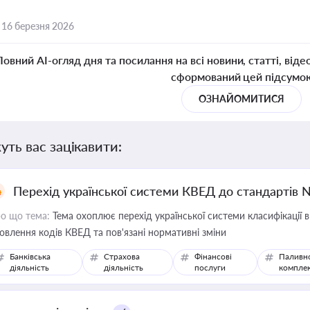
,
16 березня 2026
Повний AI-огляд дня та посилання на всі новини, статті, віде
сформований цей підсумо
ОЗНАЙОМИТИСЯ
уть вас зацікавити:
Перехід української системи КВЕД до стандартів 
о що тема:
Тема охоплює перехід української системи класифікації в
овлення кодів КВЕД та пов'язані нормативні зміни
Банківська
Страхова
Фінансові
Паливн
діяльність
діяльність
послуги
компле