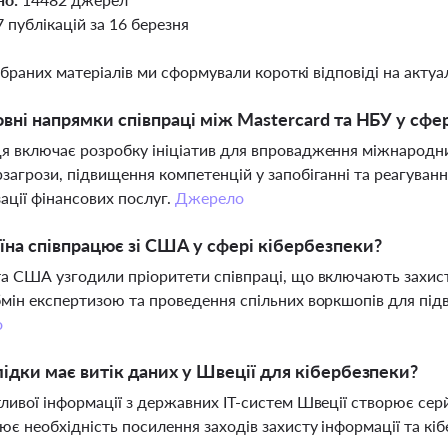
7 публікацій за 16 березня
ібраних матеріалів ми сформували короткі відповіді на актуал
овні напрямки співпраці між Mastercard та НБУ у сфе
я включає розробку ініціатив для впровадження міжнародни
рзагрози, підвищення компетенцій у запобіганні та реагуванн
ації фінансових послуг.
Джерело
їна співпрацює зі США у сфері кібербезпеки?
та США узгодили пріоритети співпраці, що включають захист
бмін експертизою та проведення спільних воркшопів для під
о
лідки має витік даних у Швеції для кібербезпеки?
тливої інформації з державних ІТ-систем Швеції створює серй
ює необхідність посилення заходів захисту інформації та кіб