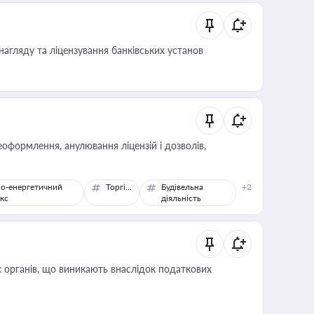
нагляду та ліцензування банківських установ
оформлення, анулювання ліцензій і дозволів,
о-енергетичний
Торгівля
Будівельна
+2
кс
діяльність
 органів, що виникають внаслідок податкових