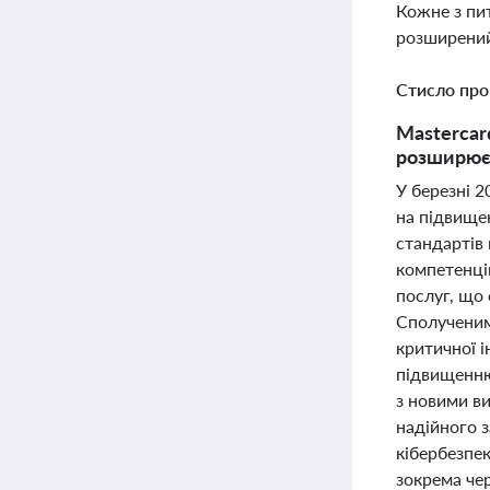
Кожне з пи
розширений
Стисло про
Mastercar
розширює 
У березні 
на підвище
стандартів 
компетенці
послуг, що
Сполученими
критичної 
підвищенню 
з новими в
надійного з
кібербезпек
зокрема чер