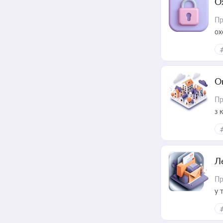
О
Пр
ох
О
Пр
з 
ме
пр
Л
Пр
у 
ри