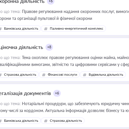
хоронна діяльність
+6
о що тема:
Правове регулювання надання охоронних послуг, вимоги д
орони та організації пультової й фізичної охорони
Банківська діяльність
Паливно-енергетичний комплекс
ціночна діяльність
+8
о що тема:
Тема охоплює правове регулювання оцінки майна, майнови
кваліфікаційними вимогами, звітністю та цифровими сервісами у сфер
дійних змін у цій сфері корисне для власника бізнесу, керівника, юр
Страхова діяльність
Фінансові послуги
Будівельна діяльність
иватизації, оренди державного майна, корпоративних угод і перевірки
егалізація документів
+6
о що тема:
Нотаріальні процедури, що забезпечують юридичну чинні
тому числі за кордоном. Актуальна інформація дозволяє бізнесу т
зиків недійсності та забезпечувати їх належне прийняття органами 
Банківська діяльність
Страхова діяльність