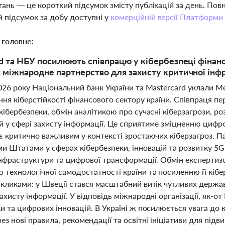
тань — це короткий підсумок змісту публікацій за день. По
 підсумок за добу доступні у
комерційній версії Платформи
 головне:
d та НБУ посилюють співпрацю у кібербезпеці фінанс
міжнародне партнерство для захисту критичної інф
2026 року Національний банк України та Mastercard уклали
ння кіберстійкості фінансового сектору країни. Співпраця 
кібербезпеки, обмін аналітикою про сучасні кіберзагрози, ро
й у сфері захисту інформації. Це сприятиме зміцненню цифро
 є критично важливим у контексті зростаючих кіберзагроз. П
 Штатами у сферах кібербезпеки, інновацій та розвитку 5G,
інфраструктури та цифрової трансформації. Обмін експерти
технологічної самодостатності країни та посиленню її кібе
икликами: у Швеції стався масштабний витік чутливих держа
ахисту інформації. У відповідь міжнародні організації, як-о
и та цифрових інновацій. В Україні ж посилюється увага до кі
ез нові правила, рекомендації та освітні ініціативи для під