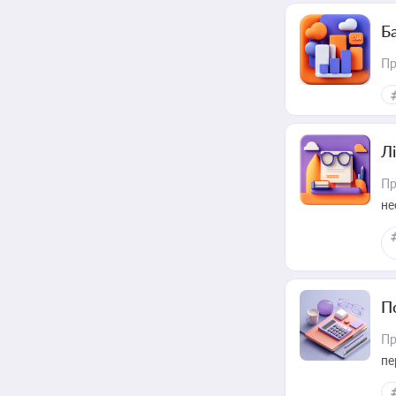
Ба
Пр
Лі
Пр
не
П
Пр
пе