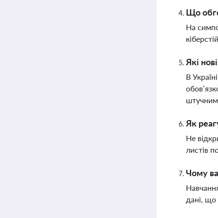
Що обго
На симпо
кіберсті
Які нов
В Україн
обов’язк
штучним
Як реаг
Не відкр
листів п
Чому ва
Навчання
дані, що