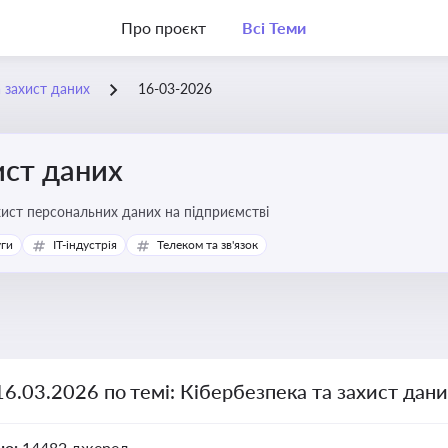
Про проєкт
Всі Теми
а захист даних
16-03-2026
ист даних
хист персональних даних на підприємстві
уги
IT-індустрія
Телеком та зв'язок
16.03.2026 по темі: Кібербезпека та захист дан
но:
14482 джерел