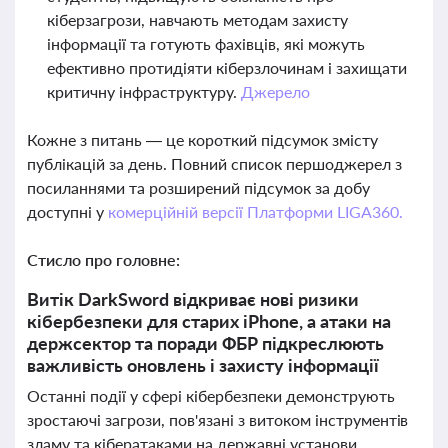
кіберзагрози, навчають методам захисту
інформації та готують фахівців, які можуть
ефективно протидіяти кіберзлочинам і захищати
критичну інфраструктуру.
Джерело
Кожне з питань — це короткий підсумок змісту
публікацій за день. Повний список першоджерел з
посиланнями та розширений підсумок за добу
доступні у
комерційній версії Платформи LIGA360.
Стисло про головне:
Витік DarkSword відкриває нові ризики
кібербезпеки для старих iPhone, а атаки на
держсектор та поради ФБР підкреслюють
важливість оновлень і захисту інформації
Останні події у сфері кібербезпеки демонструють
зростаючі загрози, пов'язані з витоком інструментів
зламу та кібератаками на державні установи.