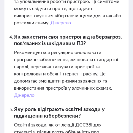
та уповільнення роботи пристрою. Ці симптоми
можуть свідчити про те, що гаджет
використовується кіберзлочинцями для атак або
розсилки спаму.
Джерело
Як захистити свої пристрої від кіберзагроз,
пов’язаних із шкідливим ПЗ?
Рекомендується регулярно оновлювати
програмне забезпечення, змінювати стандартні
паролі, перезавантажувати пристрої та
контролювати обсяг інтернет-трафіку. Це
допомагає зменшити ризики зараження та
використання пристроїв у злочинних схемах.
Джерело
Яку роль відіграють освітні заходи у
підвищенні кібербезпеки?
Освітні заходи, як-от лекції ДССЗЗІ для
студентів, підвищують обізнаність про