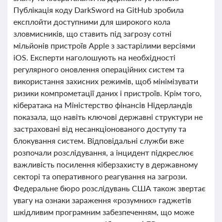
Публікація коду DarkSword на GitHub зробила
експлойти доступними для широкого кола
зловмисників, що ставить під загрозу сотні
мільйонів пристроїв Apple з застарілими версіями
iOS. Експерти наголошують на необхідності
регулярного оновлення операційних систем та
використання захисних режимів, щоб мінімізувати
ризики компрометації даних і пристроїв. Крім того,
кібератака на Міністерство фінансів Нідерландів
показала, що навіть ключові державні структури не
застраховані від несанкціонованого доступу та
блокування систем. Відповідальні служби вже
розпочали розслідування, а інцидент підкреслює
важливість посилення кіберзахисту в державному
секторі та оперативного реагування на загрози.
Федеральне бюро розслідувань США також звертає
увагу на ознаки зараження «розумних» гаджетів
шкідливим програмним забезпеченням, що може