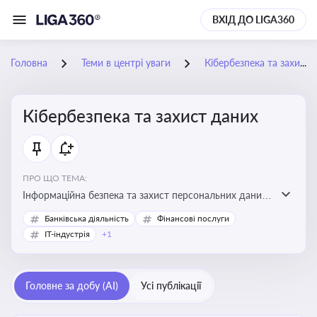
ВХІД ДО LIGA360
Головна
Теми в центрі уваги
Кібербезпека та захист даних
Кібербезпека та захист даних
ПРО ЩО ТЕМА:
Інформаційна безпека та захист персональних даних
на підприємстві
Банківська діяльність
Фінансові послуги
IT-індустрія
+1
Головне за добу (AI)
Усі публікації