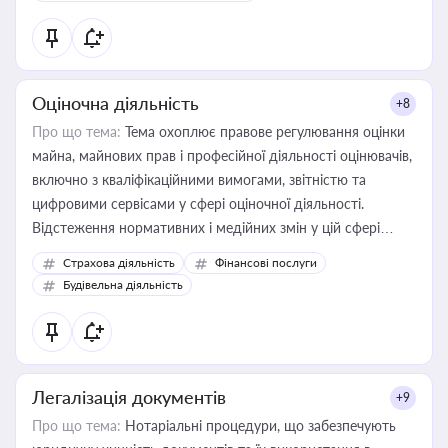
Оціночна діяльність
+8
Про що тема:
Тема охоплює правове регулювання оцінки
майна, майнових прав і професійної діяльності оцінювачів,
включно з кваліфікаційними вимогами, звітністю та
цифровими сервісами у сфері оціночної діяльності.
Відстеження нормативних і медійних змін у цій сфері
корисне для власника бізнесу, керівника, юриста або
Страхова діяльність
Фінансові послуги
бухгалтера під час оподаткування, приватизації, оренди
Будівельна діяльність
державного майна, корпоративних угод і перевірки
статусу суб'єктів оціночної діяльності
Легалізація документів
+9
Про що тема:
Нотаріальні процедури, що забезпечують