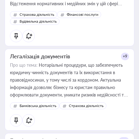
Відстеження нормативних і медійних змін у цій сфері
корисне для власника бізнесу, керівника, юриста або
Страхова діяльність
Фінансові послуги
бухгалтера під час оподаткування, приватизації, оренди
Будівельна діяльність
державного майна, корпоративних угод і перевірки
статусу суб'єктів оціночної діяльності
Легалізація документів
+9
Про що тема:
Нотаріальні процедури, що забезпечують
юридичну чинність документів та їх використання в
правовідносинах, у тому числі за кордоном. Актуальна
інформація дозволяє бізнесу та юристам правильно
оформлювати документи, уникати ризиків недійсності та
забезпечувати їх належне прийняття органами влади та
Банківська діяльність
Страхова діяльність
контрагентами