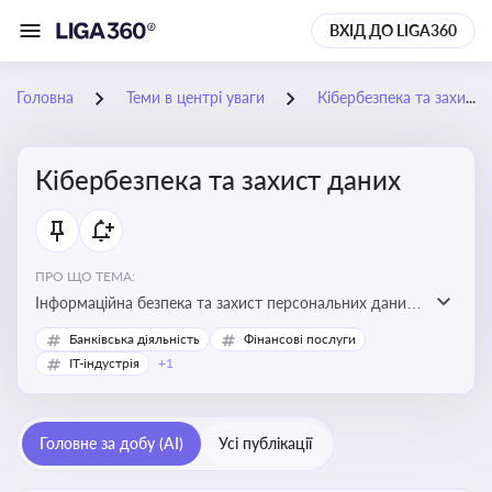
ВХІД ДО LIGA360
Головна
Теми в центрі уваги
Кібербезпека та захист даних
Кібербезпека та захист даних
ПРО ЩО ТЕМА:
Інформаційна безпека та захист персональних даних
на підприємстві
Банківська діяльність
Фінансові послуги
IT-індустрія
+1
Головне за добу (AI)
Усі публікації