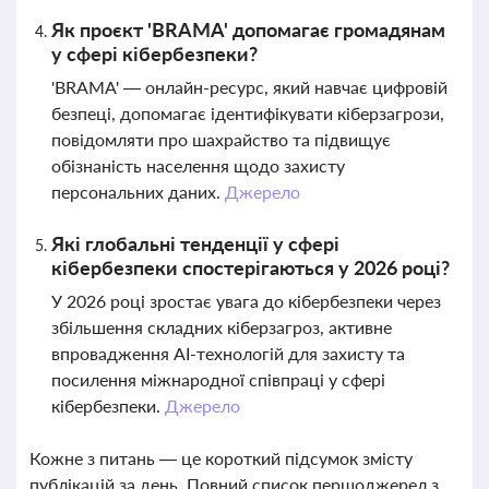
Як проєкт 'BRAMA' допомагає громадянам
у сфері кібербезпеки?
'BRAMA' — онлайн-ресурс, який навчає цифровій
безпеці, допомагає ідентифікувати кіберзагрози,
повідомляти про шахрайство та підвищує
обізнаність населення щодо захисту
персональних даних.
Джерело
Які глобальні тенденції у сфері
кібербезпеки спостерігаються у 2026 році?
У 2026 році зростає увага до кібербезпеки через
збільшення складних кіберзагроз, активне
впровадження AI-технологій для захисту та
посилення міжнародної співпраці у сфері
кібербезпеки.
Джерело
Кожне з питань — це короткий підсумок змісту
публікацій за день. Повний список першоджерел з