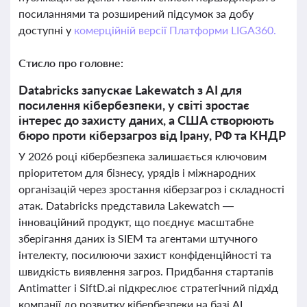
посиланнями та розширений підсумок за добу
доступні у
комерційній версії Платформи LIGA360.
Стисло про головне:
Databricks запускає Lakewatch з AI для
посилення кібербезпеки, у світі зростає
інтерес до захисту даних, а США створюють
бюро проти кіберзагроз від Ірану, РФ та КНДР
У 2026 році кібербезпека залишається ключовим
пріоритетом для бізнесу, урядів і міжнародних
організацій через зростання кіберзагроз і складності
атак. Databricks представила Lakewatch —
інноваційний продукт, що поєднує масштабне
зберігання даних із SIEM та агентами штучного
інтелекту, посилюючи захист конфіденційності та
швидкість виявлення загроз. Придбання стартапів
Antimatter і SiftD.ai підкреслює стратегічний підхід
компанії до розвитку кібербезпеки на базі AI.