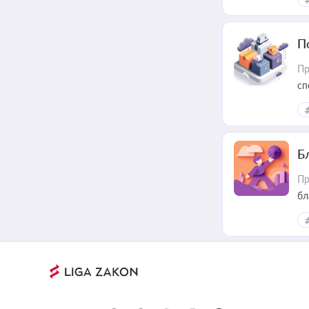
П
Пр
сп
ре
Б
Пр
бл