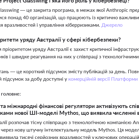
 Project Glasswing і яка його роль у кібербезпеці?
Glasswing — це закрита програма, в межах якої Anthropic пре
ся понад 40 організацій, що працюють із критично важлив
я вразливостей і управління кіберризиками.
Джерело
оритети уряду Австралії у сфері кібербезпеки?
 пріоритетом уряду Австралії є захист критичної інфрастру
иків і швидке реагування на них у співпраці з технологічним
тань — це короткий підсумок змісту публікацій за день. По
 підсумок за добу доступні у
комерційній версії Платформи
 головне:
 та міжнародні фінансові регулятори активізують спі
ками нової ШІ-моделі Mythos, що виявила численні в
лії розпочав тісну співпрацю з технологічною компанією Ant
 через нову штучну інтелектуальну модель Mythos. Ця модель
 виявила тисячі серйозних вразливостей у ключових операцій