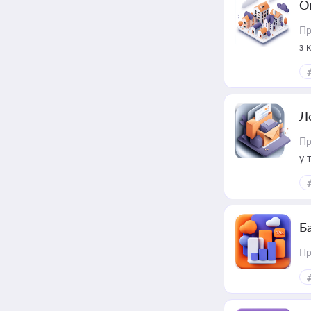
О
Пр
з 
ме
пр
Л
Пр
у 
ри
Ба
Пр