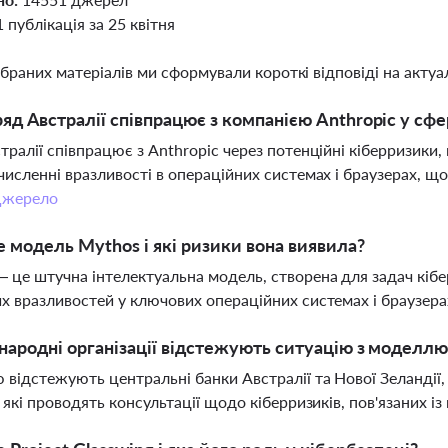
1 публікація за 25 квітня
ібраних матеріалів ми сформували короткі відповіді на актуал
яд Австралії співпрацює з компанією Anthropic у сфе
тралії співпрацює з Anthropic через потенційні кіберризики
численні вразливості в операційних системах і браузерах, 
жерело
 модель Mythos і які ризики вона виявила?
 це штучна інтелектуальна модель, створена для задач кібер
х вразливостей у ключових операційних системах і браузера
народні організації відстежують ситуацію з моделл
 відстежують центральні банки Австралії та Нової Зеландії
, які проводять консультації щодо кіберризиків, пов'язаних 