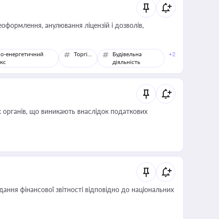
оформлення, анулювання ліцензій і дозволів,
о-енергетичний
Торгівля
Будівельна
+2
кс
діяльність
 органів, що виникають внаслідок податкових
дання фінансової звітності відповідно до національних