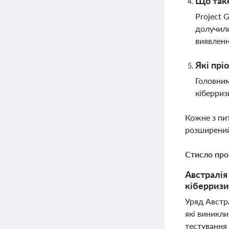
Що таке
Project 
долучили
виявленн
Які прі
Головним
кіберриз
Кожне з пи
розширений
Стисло про
Австралія
кіберризи
Уряд Австра
які виникли
тестування