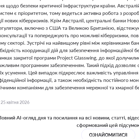
ня щодо безпеки критичної інфраструктури країни. Австралі
истем є пріоритетом, тому ведеться активна робота з розро
ії нових кіберризиків. Крім Австралії, центральні банки Ново
регулятори, включно з США та Великою Британією, відстежу
онсультації та попереджують про можливі кіберризики, пов'
му секторі. Зустрічі на найвищому рівні між керівниками ба
обхідність координації дій для забезпечення інформаційної 
амках закритої програми Project Glasswing, до якої долучил
ажливим програмним забезпеченням. Такий підхід дозволяє 
 їх усунення. Цей випадок підкреслює важливість управління
фіденційної інформації, а також необхідність постійного м
гічними компаніями для забезпечення мережної та хмарної б
,
25 квітня 2026
Повний AI-огляд дня та посилання на всі новини, статті, віде
сформований цей підсумо
ОЗНАЙОМИТИСЯ