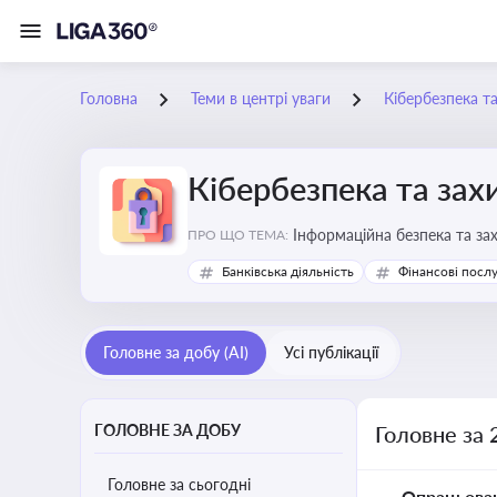
Головна
Теми в центрі уваги
Кібербезпека т
Кібербезпека та зах
Інформаційна безпека та за
ПРО ЩО ТЕМА:
Банківська діяльність
Фінансові посл
Головне за добу (AI)
Усі публікації
ГОЛОВНЕ ЗА ДОБУ
Головне за 
Головне за сьогодні
Опрацьова