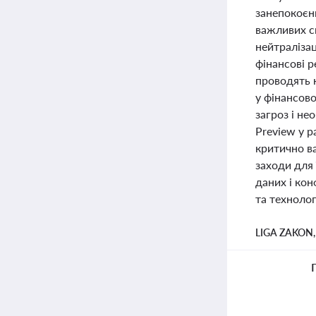
занепокоєн
важливих с
нейтралізац
фінансові 
проводять к
у фінансово
загроз і не
Preview у р
критично в
заходи для
даних і кон
та техноло
LIGA ZAKON