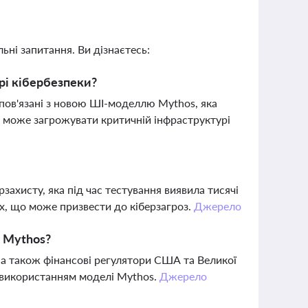
ьні запитання. Ви дізнаєтесь:
рі кібербезпеки?
, пов'язані з новою ШІ-моделлю Mythos, яка
що може загрожувати критичній інфраструктурі
захисту, яка під час тестування виявила тисячі
х, що може призвести до кіберзагроз.
Джерело
ю Mythos?
, а також фінансові регулятори США та Великої
із використанням моделі Mythos.
Джерело