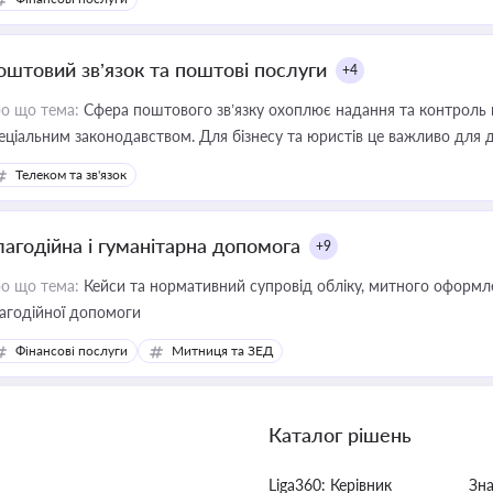
оштовий зв’язок та поштові послуги
+4
о що тема:
Сфера поштового зв’язку охоплює надання та контроль 
еціальним законодавством. Для бізнесу та юристів це важливо для д
єстрах і забезпечення прав споживачів.
Телеком та зв'язок
лагодійна і гуманітарна допомога
+9
о що тема:
Кейси та нормативний супровід обліку, митного оформлен
агодійної допомоги
Фінансові послуги
Митниця та ЗЕД
Каталог рішень
Liga360: Керівник
Зн