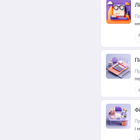
Лі
Пр
не
П
Пр
пе
Ф
Пр
і 