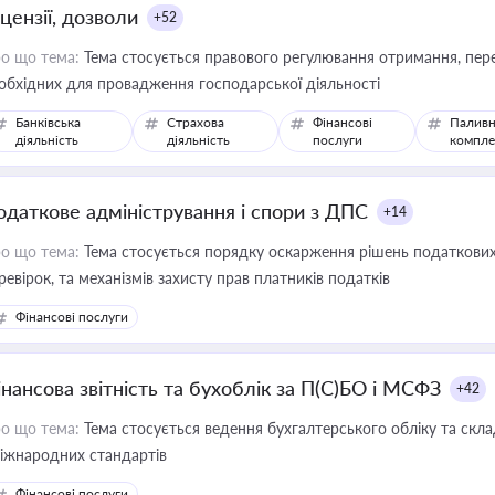
цензії, дозволи
+52
о що тема:
Тема стосується правового регулювання отримання, пере
обхідних для провадження господарської діяльності
Банківська
Страхова
Фінансові
Паливн
діяльність
діяльність
послуги
компле
одаткове адміністрування і спори з ДПС
+14
о що тема:
Тема стосується порядку оскарження рішень податкових
ревірок, та механізмів захисту прав платників податків
Фінансові послуги
інансова звітність та бухоблік за П(С)БО і МСФЗ
+42
о що тема:
Тема стосується ведення бухгалтерського обліку та скла
міжнародних стандартів
Фінансові послуги