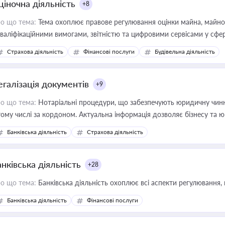
ціночна діяльність
+8
о що тема:
Тема охоплює правове регулювання оцінки майна, майнови
кваліфікаційними вимогами, звітністю та цифровими сервісами у сфер
дійних змін у цій сфері корисне для власника бізнесу, керівника, юр
Страхова діяльність
Фінансові послуги
Будівельна діяльність
иватизації, оренди державного майна, корпоративних угод і перевірки
егалізація документів
+9
о що тема:
Нотаріальні процедури, що забезпечують юридичну чинні
тому числі за кордоном. Актуальна інформація дозволяє бізнесу т
зиків недійсності та забезпечувати їх належне прийняття органами 
Банківська діяльність
Страхова діяльність
нківська діяльність
+28
о що тема:
Банківська діяльність охоплює всі аспекти регулювання, 
Банківська діяльність
Фінансові послуги