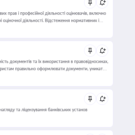
х прав і професійної діяльності оцінювачів, включно
і оціночної діяльності. Відстеження нормативних і
иста або бухгалтера під час оподаткування,
 статусу суб'єктів оціночної діяльності
сть документів та їх використання в правовідносинах,
а юристам правильно оформлювати документи, уникати
влади та контрагентами
нагляду та ліцензування банківських установ