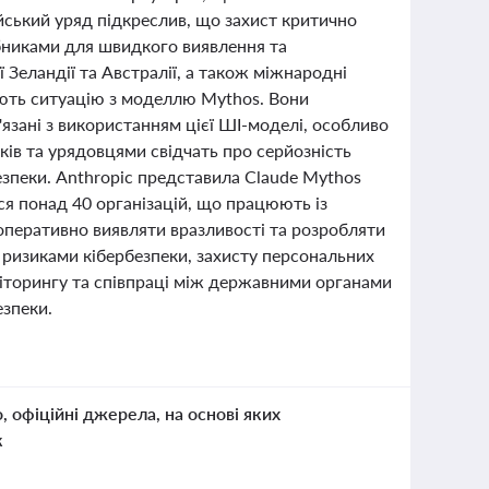
йський уряд підкреслив, що захист критично
бниками для швидкого виявлення та
ї Зеландії та Австралії, а також міжнародні
ють ситуацію з моделлю Mythos. Вони
язані з використанням цієї ШІ-моделі, особливо
нків та урядовцями свідчать про серйозність
безпеки. Anthropic представила Claude Mythos
ися понад 40 організацій, що працюють із
оперативно виявляти вразливості та розробляти
 ризиками кібербезпеки, захисту персональних
оніторингу та співпраці між державними органами
езпеки.
о, офіційні джерела, на основі яких
к