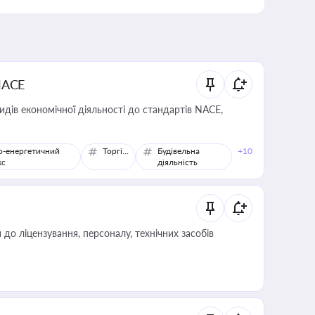
NACE
идів економічної діяльності до стандартів NACE,
о-енергетичний
Торгівля
Будівельна
+10
кс
діяльність
о ліцензування, персоналу, технічних засобів