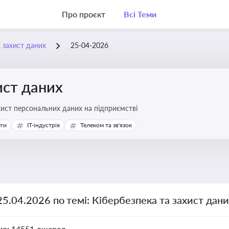
Про проєкт
Всі Теми
а захист даних
25-04-2026
ист даних
хист персональних даних на підприємстві
уги
IT-індустрія
Телеком та зв'язок
25.04.2026 по темі: Кібербезпека та захист дан
но:
14551 джерел