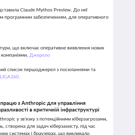
дставила Claude Mythos Preview. До неї
им програмним забезпеченням, для оперативного
ктури, що включає оперативне виявлення нових
и компаніями.
Джерело
вний список першоджерел з посиланнями та
 LIGA360.
впрацю з Anthropic для управління
разливості в критичній інфраструктурі
hropic у зв'язку з потенційними кіберзагрозами,
, створена для задач кіберзахисту, під час
них системах і браузерах, що викликало