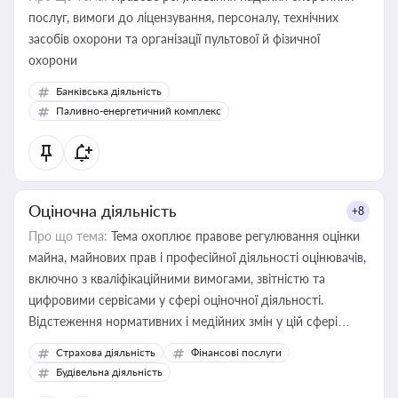
послуг, вимоги до ліцензування, персоналу, технічних
засобів охорони та організації пультової й фізичної
охорони
Банківська діяльність
Паливно-енергетичний комплекс
Оціночна діяльність
+8
Про що тема:
Тема охоплює правове регулювання оцінки
майна, майнових прав і професійної діяльності оцінювачів,
включно з кваліфікаційними вимогами, звітністю та
цифровими сервісами у сфері оціночної діяльності.
Відстеження нормативних і медійних змін у цій сфері
корисне для власника бізнесу, керівника, юриста або
Страхова діяльність
Фінансові послуги
бухгалтера під час оподаткування, приватизації, оренди
Будівельна діяльність
державного майна, корпоративних угод і перевірки