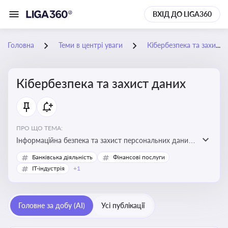
ВХІД ДО LIGA360
Головна
Теми в центрі уваги
Кібербезпека та захист даних
Кібербезпека та захист даних
ПРО ЩО ТЕМА:
Інформаційна безпека та захист персональних даних
на підприємстві
Банківська діяльність
Фінансові послуги
IT-індустрія
+1
Головне за добу (AI)
Усі публікації