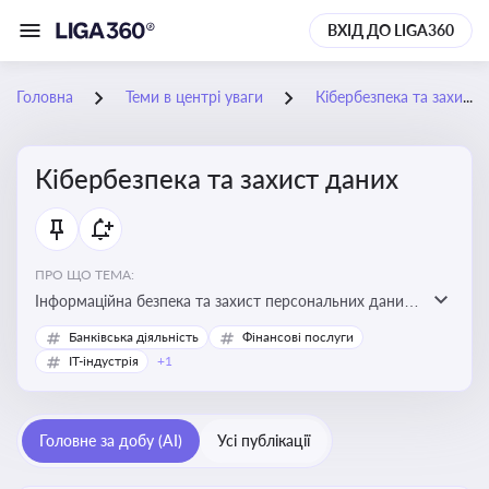
ВХІД ДО LIGA360
Головна
Теми в центрі уваги
Кібербезпека та захист даних
Кібербезпека та захист даних
ПРО ЩО ТЕМА:
Інформаційна безпека та захист персональних даних
на підприємстві
Банківська діяльність
Фінансові послуги
IT-індустрія
+1
Головне за добу (AI)
Усі публікації