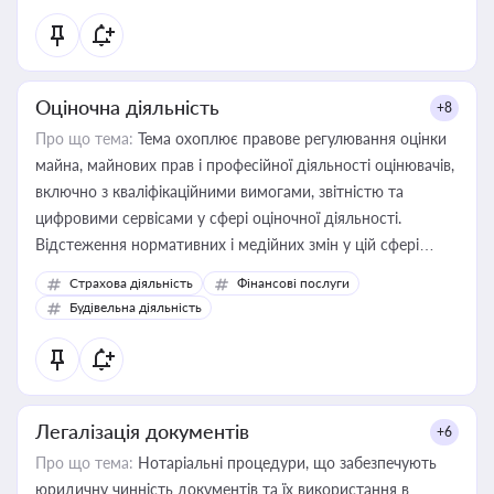
Оціночна діяльність
+8
Про що тема:
Тема охоплює правове регулювання оцінки
майна, майнових прав і професійної діяльності оцінювачів,
включно з кваліфікаційними вимогами, звітністю та
цифровими сервісами у сфері оціночної діяльності.
Відстеження нормативних і медійних змін у цій сфері
корисне для власника бізнесу, керівника, юриста або
Страхова діяльність
Фінансові послуги
бухгалтера під час оподаткування, приватизації, оренди
Будівельна діяльність
державного майна, корпоративних угод і перевірки
статусу суб'єктів оціночної діяльності
Легалізація документів
+6
Про що тема:
Нотаріальні процедури, що забезпечують
юридичну чинність документів та їх використання в