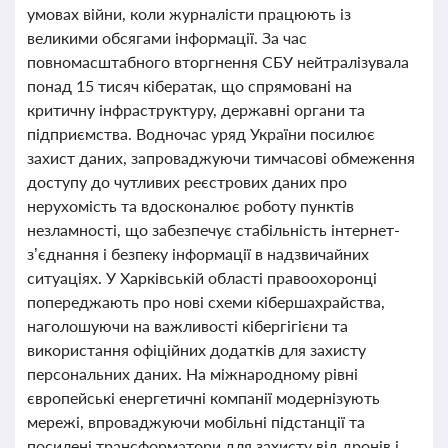
умовах війни, коли журналісти працюють із
великими обсягами інформації. За час
повномасштабного вторгнення СБУ нейтралізувала
понад 15 тисяч кібератак, що спрямовані на
критичну інфраструктуру, державні органи та
підприємства. Водночас уряд України посилює
захист даних, запроваджуючи тимчасові обмеження
доступу до чутливих реєстрових даних про
нерухомість та вдосконалює роботу пунктів
незламності, що забезпечує стабільність інтернет-
з’єднання і безпеку інформації в надзвичайних
ситуаціях. У Харківській області правоохоронці
попереджають про нові схеми кібершахрайства,
наголошуючи на важливості кібергігієни та
використання офіційних додатків для захисту
персональних даних. На міжнародному рівні
європейські енергетичні компанії модернізують
мережі, впроваджуючи мобільні підстанції та
посилені трансформатори для захисту від дронів і