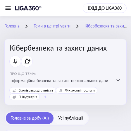
ВХІД ДО LIGA360
Головна
Теми в центрі уваги
Кібербезпека та захист даних
Кібербезпека та захист даних
ПРО ЩО ТЕМА:
Інформаційна безпека та захист персональних даних
на підприємстві
Банківська діяльність
Фінансові послуги
IT-індустрія
+1
Головне за добу (AI)
Усі публікації