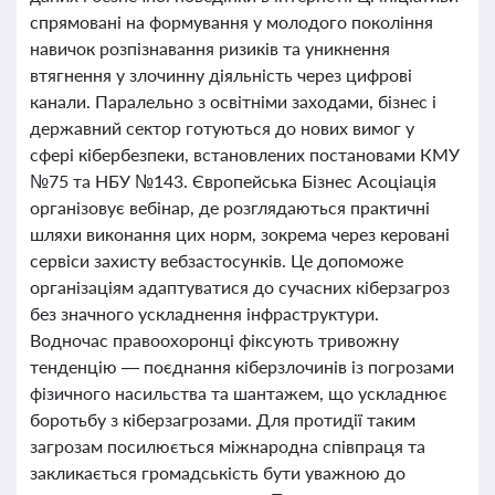
спрямовані на формування у молодого покоління
навичок розпізнавання ризиків та уникнення
втягнення у злочинну діяльність через цифрові
канали. Паралельно з освітніми заходами, бізнес і
державний сектор готуються до нових вимог у
сфері кібербезпеки, встановлених постановами КМУ
№75 та НБУ №143. Європейська Бізнес Асоціація
організовує вебінар, де розглядаються практичні
шляхи виконання цих норм, зокрема через керовані
сервіси захисту вебзастосунків. Це допоможе
організаціям адаптуватися до сучасних кіберзагроз
без значного ускладнення інфраструктури.
Водночас правоохоронці фіксують тривожну
тенденцію — поєднання кіберзлочинів із погрозами
фізичного насильства та шантажем, що ускладнює
боротьбу з кіберзагрозами. Для протидії таким
загрозам посилюється міжнародна співпраця та
закликається громадськість бути уважною до