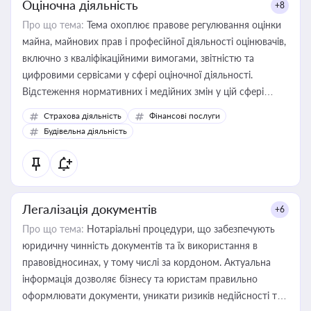
Оціночна діяльність
+8
Про що тема:
Тема охоплює правове регулювання оцінки
майна, майнових прав і професійної діяльності оцінювачів,
включно з кваліфікаційними вимогами, звітністю та
цифровими сервісами у сфері оціночної діяльності.
Відстеження нормативних і медійних змін у цій сфері
корисне для власника бізнесу, керівника, юриста або
Страхова діяльність
Фінансові послуги
бухгалтера під час оподаткування, приватизації, оренди
Будівельна діяльність
державного майна, корпоративних угод і перевірки
статусу суб'єктів оціночної діяльності
Легалізація документів
+6
Про що тема:
Нотаріальні процедури, що забезпечують
юридичну чинність документів та їх використання в
правовідносинах, у тому числі за кордоном. Актуальна
інформація дозволяє бізнесу та юристам правильно
оформлювати документи, уникати ризиків недійсності та