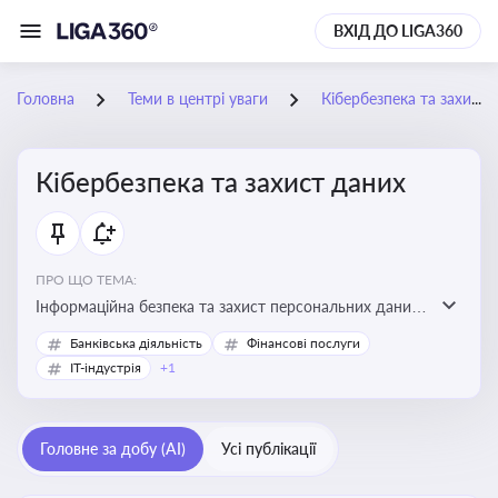
ВХІД ДО LIGA360
Головна
Теми в центрі уваги
Кібербезпека та захист даних
Кібербезпека та захист даних
ПРО ЩО ТЕМА:
Інформаційна безпека та захист персональних даних
на підприємстві
Банківська діяльність
Фінансові послуги
IT-індустрія
+1
Головне за добу (AI)
Усі публікації