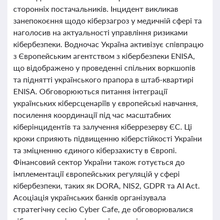
сторонніх постачальників. Інцидент викликав
занепокоєння щодо кіберзагроз у медичній сфері та
наголосив на актуальності управління ризиками
кібербезпеки. Водночас Україна активізує співпрацю
з Європейським агентством з кібербезпеки ENISA,
що відображено у проведенні спільних воркшопів
та піднятті українського прапора в штаб-квартирі
ENISA. Обговорюються питання інтеграції
українських кіберсценаріїв у європейські навчання,
посилення координації під час масштабних
кіберінцидентів та залучення кіберрезерву ЄС. Ці
кроки сприяють підвищенню кіберстійкості України
та зміцненню єдиного кіберзахисту в Європі.
Фінансовий сектор України також готується до
імплементації європейських регуляцій у сфері
кібербезпеки, таких як DORA, NIS2, GDPR та AI Act.
Асоціація українських банків організувала
стратегічну сесію Cyber Cafe, де обговорювалися