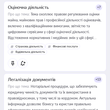
Оціночна діяльність
+7
Про що тема:
Тема охоплює правове регулювання оцінки
майна, майнових прав і професійної діяльності оцінювачів,
включно з кваліфікаційними вимогами, звітністю та
цифровими сервісами у сфері оціночної діяльності.
Відстеження нормативних і медійних змін у цій сфері
корисне для власника бізнесу, керівника, юриста або
Страхова діяльність
Фінансові послуги
бухгалтера під час оподаткування, приватизації, оренди
Будівельна діяльність
державного майна, корпоративних угод і перевірки
статусу суб'єктів оціночної діяльності
Легалізація документів
+13
Про що тема:
Нотаріальні процедури, що забезпечують
юридичну чинність документів та їх використання в
правовідносинах, у тому числі за кордоном. Актуальна
інформація дозволяє бізнесу та юристам правильно
оформлювати документи, уникати ризиків недійсності та