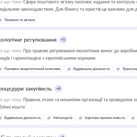
о що тема:
Сфера поштового зв’язку охоплює надання та контроль 
еціальним законодавством. Для бізнесу та юристів це важливо для д
єстрах і забезпечення прав споживачів.
Телеком та зв'язок
кологічне регулювання
+5
о що тема:
Про правове регулювання екологічних вимог до виробни
кидів і гармонізацією з європейськими нормами
Паливно-енергетичний комплекс
Будівельна діяльність
Транспо
роцедури закупівель
+6
о що тема:
Правила, етапи та механізми організації та проведення за
блічні кошти
Будівельна діяльність
Металургія
Харчова промисловість