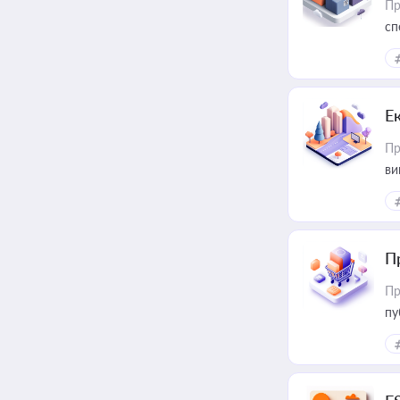
Пр
сп
ре
Е
Пр
ви
П
Пр
пу