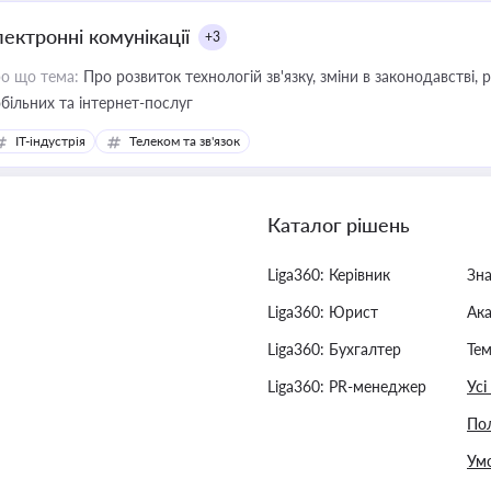
лектронні комунікації
+3
о що тема:
Про розвиток технологій зв'язку, зміни в законодавстві, 
більних та інтернет-послуг
IT-індустрія
Телеком та зв'язок
Каталог рішень
Liga360: Керівник
Зн
Liga360: Юрист
Ак
Liga360: Бухгалтер
Тем
Liga360: PR-менеджер
Усі
Пол
Умо