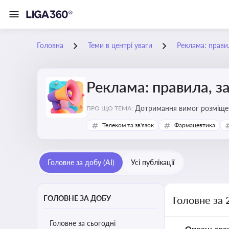
Головна
Теми в центрі уваги
Реклама: прави
Реклама: правила, з
Дотримання вимог розміщен
ПРО ЩО ТЕМА:
Телеком та зв'язок
Фармацевтика
Головне за добу (AI)
Усі публікації
ГОЛОВНЕ ЗА ДОБУ
Головне за 
Головне за сьогодні
Опрацьова