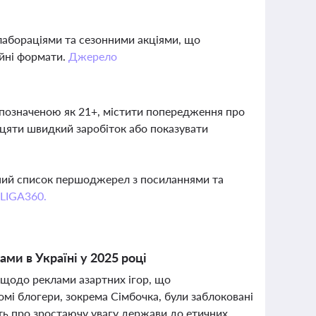
лабораціями та сезонними акціями, що
ійні формати.
Джерело
 позначеною як 21+, містити попередження про
іцяти швидкий заробіток або показувати
вний список першоджерел з посиланнями та
 LIGA360.
ми в Україні у 2025 році
а щодо реклами азартних ігор, що
мі блогери, зокрема Сімбочка, були заблоковані
ть про зростаючу увагу держави до етичних