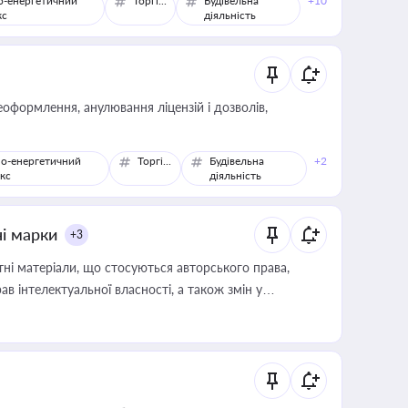
о-енергетичний
Торгівля
Будівельна
+10
кс
діяльність
оформлення, анулювання ліцензій і дозволів,
о-енергетичний
Торгівля
Будівельна
+2
кс
діяльність
ні марки
+3
тні матеріали, що стосуються авторського права,
в інтелектуальної власності, а також змін у