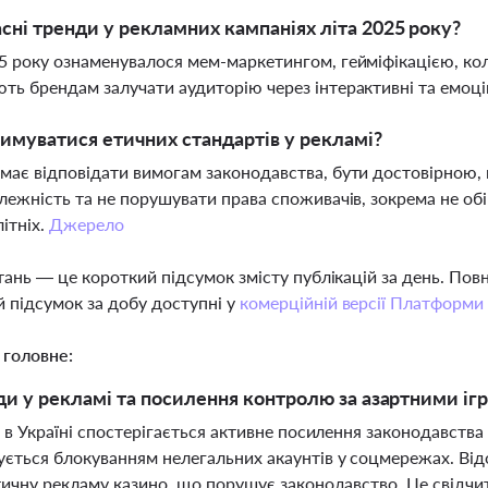
асні тренди у рекламних кампаніях літа 2025 року?
5 року ознаменувалося мем-маркетингом, гейміфікацією, ко
ть брендам залучати аудиторію через інтерактивні та емоц
имуватися етичних стандартів у рекламі?
має відповідати вимогам законодавства, бути достовірною,
алежність та не порушувати права споживачів, зокрема не об
ітніх.
Джерело
тань — це короткий підсумок змісту публікацій за день. По
 підсумок за добу доступні у
комерційній версії Платформи
 головне:
ди у рекламі та посилення контролю за азартними ігра
 в Україні спостерігається активне посилення законодавств
ється блокуванням нелегальних акаунтів у соцмережах. Відо
тичну рекламу казино, що порушує законодавство. Це свідчи