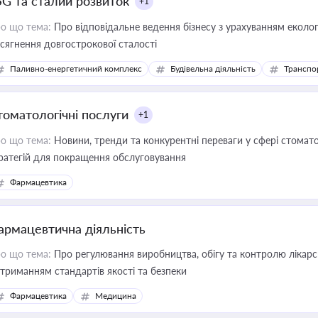
SG та сталий розвиток
+1
о що тема:
Про відповідальне ведення бізнесу з урахуванням еколог
сягнення довгострокової сталості
Паливно-енергетичний комплекс
Будівельна діяльність
Транспо
томатологічні послуги
+1
о що тема:
Новини, тренди та конкурентні переваги у сфері стомато
ратегій для покращення обслуговування
Фармацевтика
армацевтична діяльність
о що тема:
Про регулювання виробництва, обігу та контролю лікарсь
триманням стандартів якості та безпеки
Фармацевтика
Медицина