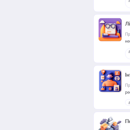
Лі
Пр
не
І
Пр
ре
за
П