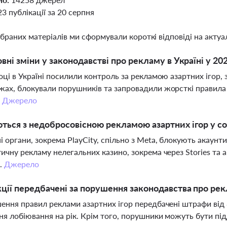
23 публікації за 20 серпня
ібраних матеріалів ми сформували короткі відповіді на актуал
овні зміни у законодавстві про рекламу в Україні у 20
оці в Україні посилили контроль за рекламою азартних ігор,
ах, блокували порушників та запровадили жорсткі правила 
.
Джерело
ться з недобросовісною рекламою азартних ігор у 
 органи, зокрема PlayCity, спільно з Meta, блокують акаунт
ичну рекламу нелегальних казино, зокрема через Stories та 
.
Джерело
кції передбачені за порушення законодавства про рек
ення правил реклами азартних ігор передбачені штрафи від 
ня лобіювання на рік. Крім того, порушники можуть бути пі