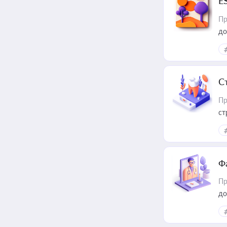
E
Пр
до
С
Пр
ст
Ф
Пр
до