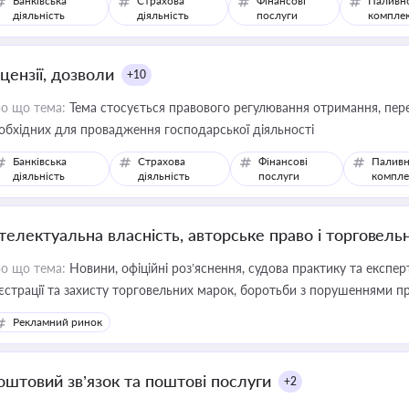
Банківська
Страхова
Фінансові
Паливн
діяльність
діяльність
послуги
компле
цензії, дозволи
+10
о що тема:
Тема стосується правового регулювання отримання, пере
обхідних для провадження господарської діяльності
Банківська
Страхова
Фінансові
Паливн
діяльність
діяльність
послуги
компле
нтелектуальна власність, авторське право і торговель
о що тема:
Новини, офіційні роз’яснення, судова практику та експер
єстрації та захисту торговельних марок, боротьби з порушеннями пра
конодавстві у цій сфері
Рекламний ринок
оштовий зв’язок та поштові послуги
+2