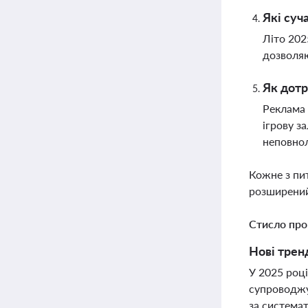
Які суч
Літо 202
дозволяю
Як дотр
Реклама 
ігрову з
неповнол
Кожне з пи
розширений
Стисло про
Нові трен
У 2025 році
супроводжу
за система