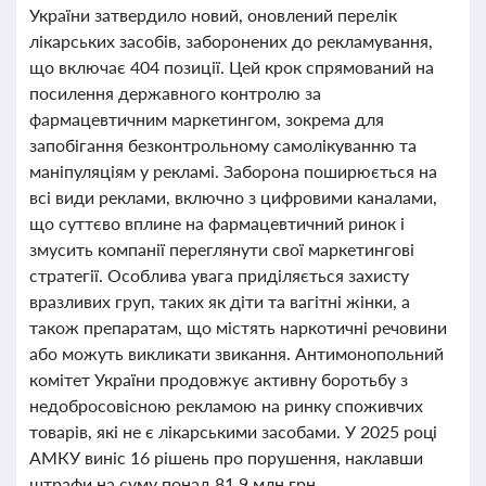
України затвердило новий, оновлений перелік
лікарських засобів, заборонених до рекламування,
що включає 404 позиції. Цей крок спрямований на
посилення державного контролю за
фармацевтичним маркетингом, зокрема для
запобігання безконтрольному самолікуванню та
маніпуляціям у рекламі. Заборона поширюється на
всі види реклами, включно з цифровими каналами,
що суттєво вплине на фармацевтичний ринок і
змусить компанії переглянути свої маркетингові
стратегії. Особлива увага приділяється захисту
вразливих груп, таких як діти та вагітні жінки, а
також препаратам, що містять наркотичні речовини
або можуть викликати звикання. Антимонопольний
комітет України продовжує активну боротьбу з
недобросовісною рекламою на ринку споживчих
товарів, які не є лікарськими засобами. У 2025 році
АМКУ виніс 16 рішень про порушення, наклавши
штрафи на суму понад 81,9 млн грн.