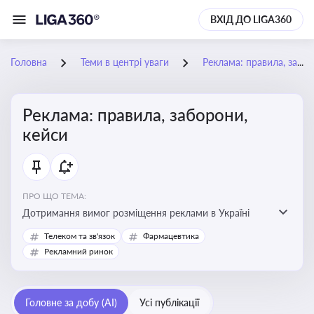
ВХІД ДО LIGA360
Головна
Теми в центрі уваги
Реклама: правила, заборони, кейси
Реклама: правила, заборони,
кейси
ПРО ЩО ТЕМА:
Дотримання вимог розміщення реклами в Україні
Телеком та зв'язок
Фармацевтика
Рекламний ринок
Головне за добу (AI)
Усі публікації