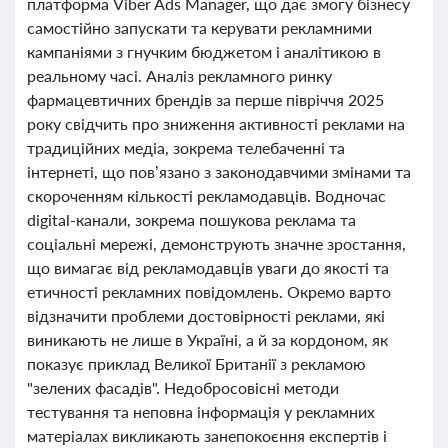
платформа Viber Ads Manager, що дає змогу бізнесу
самостійно запускати та керувати рекламними
кампаніями з гнучким бюджетом і аналітикою в
реальному часі. Аналіз рекламного ринку
фармацевтичних брендів за перше півріччя 2025
року свідчить про зниження активності реклами на
традиційних медіа, зокрема телебаченні та
інтернеті, що пов’язано з законодавчими змінами та
скороченням кількості рекламодавців. Водночас
digital-канали, зокрема пошукова реклама та
соціальні мережі, демонструють значне зростання,
що вимагає від рекламодавців уваги до якості та
етичності рекламних повідомлень. Окремо варто
відзначити проблеми достовірності реклами, які
виникають не лише в Україні, а й за кордоном, як
показує приклад Великої Британії з рекламою
"зелених фасадів". Недобросовісні методи
тестування та неповна інформація у рекламних
матеріалах викликають занепокоєння експертів і