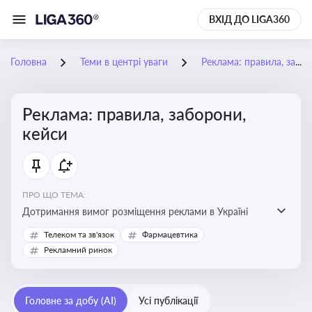
ВХІД ДО LIGA360
Головна
Теми в центрі уваги
Реклама: правила, заборони, кейси
Реклама: правила, заборони,
кейси
ПРО ЩО ТЕМА:
Дотримання вимог розміщення реклами в Україні
Телеком та зв'язок
Фармацевтика
Рекламний ринок
Головне за добу (AI)
Усі публікації