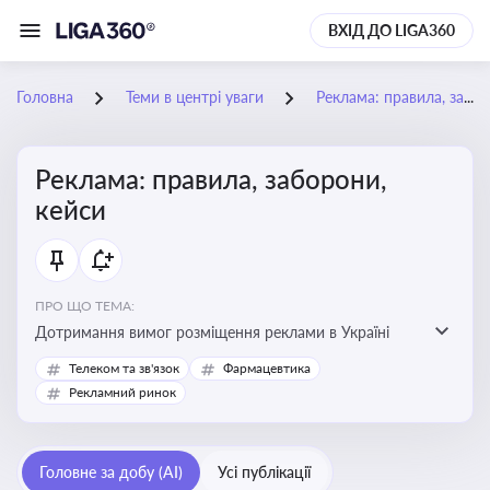
ВХІД ДО LIGA360
Головна
Теми в центрі уваги
Реклама: правила, заборони, кейси
Реклама: правила, заборони,
кейси
ПРО ЩО ТЕМА:
Дотримання вимог розміщення реклами в Україні
Телеком та зв'язок
Фармацевтика
Рекламний ринок
Головне за добу (AI)
Усі публікації