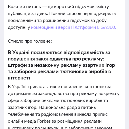
Кожне з питань — це короткий підсумок змісту
публікацій за день. Повний список першоджерел з
посиланнями та розширений підсумок за добу
доступні у
комерційній версії Платформи LIGA360.
Стисло про головне:
В Україні посилюється відповідальність за
порушення законодавства про рекламу:
штрафи за незаконну рекламу азартних ігор
та заборона реклами тютюнових виробів в
інтернеті
В Україні триває активне посилення контролю за
дотриманням законодавства про рекламу, зокрема у
сфері заборони реклами тютюнових виробів та
азартних ігор. Національна рада з питань
телебачення та радіомовлення винесла припис
онлайн медіа Forbes за розміщення реклами
нікотинових подушечок, що заборонено законом.