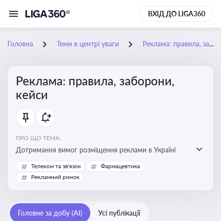
ВХІД ДО LIGA360
Головна
Теми в центрі уваги
Реклама: правила, заборони, кейси
Реклама: правила, заборони,
кейси
ПРО ЩО ТЕМА:
Дотримання вимог розміщення реклами в Україні
Телеком та зв'язок
Фармацевтика
Рекламний ринок
Головне за добу (AI)
Усі публікації