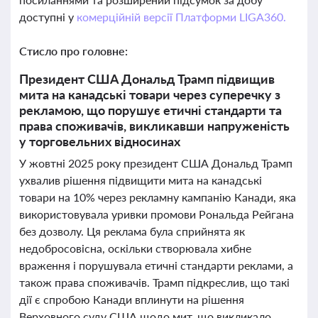
доступні у
комерційній версії Платформи LIGA360.
Стисло про головне:
Президент США Дональд Трамп підвищив
мита на канадські товари через суперечку з
рекламою, що порушує етичні стандарти та
права споживачів, викликавши напруженість
у торговельних відносинах
У жовтні 2025 року президент США Дональд Трамп
ухвалив рішення підвищити мита на канадські
товари на 10% через рекламну кампанію Канади, яка
використовувала уривки промови Рональда Рейгана
без дозволу. Ця реклама була сприйнята як
недобросовісна, оскільки створювала хибне
враження і порушувала етичні стандарти реклами, а
також права споживачів. Трамп підкреслив, що такі
дії є спробою Канади вплинути на рішення
Верховного суду США щодо мит, що викликало