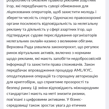
ігор, які передбачають суворі обмеження для
ліцензованих операторів, щоб захистити молодь і
зберегти чесність спорту. Одночасно правоохоронні
органи посилюють відповідальність за нелегальну
рекламу та діяльність у сфері азартних ігор, що
підтверджує судове переслідування організаторів
нелегальних онлайн-казино з великими обігами.
Верховна Рада ухвалила законопроєкт, що регулює
ринок віртуальних активів, включно з нормами
щодо реклами, які мають запобігти недобросовісній
інформації та захистити права споживачів. Закон
передбачає впровадження процедур AML/KYC,
оподаткування операцій та спрощену авторизацію
для криптобірж, що сприятиме прозорості та
безпеці ринку. Ці зміни відповідають міжнародним
стандартам і мають на меті знизити ризики,
пов’язані з цифровими активами. У бізнес-
середовищі також зростає увага до етичних