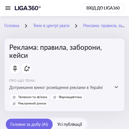
ВХІД ДО LIGA360
Головна
Теми в центрі уваги
Реклама: правила, заборони, кейси
Реклама: правила, заборони,
кейси
ПРО ЩО ТЕМА:
Дотримання вимог розміщення реклами в Україні
Телеком та зв'язок
Фармацевтика
Рекламний ринок
Головне за добу (AI)
Усі публікації