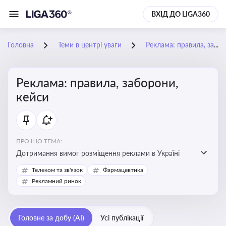
ВХІД ДО LIGA360
Головна
Теми в центрі уваги
Реклама: правила, заборони, кейси
Реклама: правила, заборони,
кейси
ПРО ЩО ТЕМА:
Дотримання вимог розміщення реклами в Україні
Телеком та зв'язок
Фармацевтика
Рекламний ринок
Головне за добу (AI)
Усі публікації