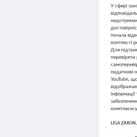
У сфері за
відповідаль
недотриман
достовірніс
почала відм
контексті 
Для підтри
перевіряти 
самопереві
податкові 
YouTube, щ
відображаю
інформації
забезпеченн
комплаєнсу
LIGA ZAKON