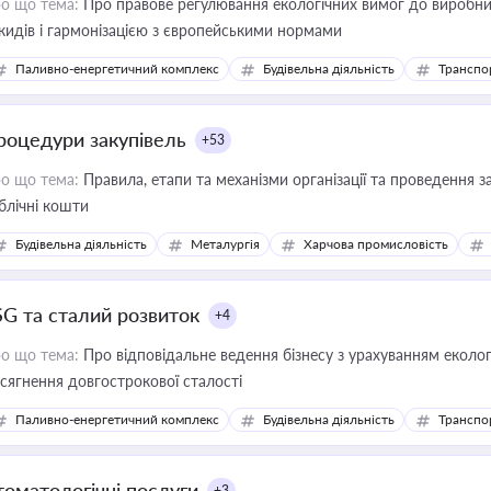
о що тема:
Про правове регулювання екологічних вимог до виробни
кидів і гармонізацією з європейськими нормами
Паливно-енергетичний комплекс
Будівельна діяльність
Транспо
роцедури закупівель
+53
о що тема:
Правила, етапи та механізми організації та проведення за
блічні кошти
Будівельна діяльність
Металургія
Харчова промисловість
SG та сталий розвиток
+4
о що тема:
Про відповідальне ведення бізнесу з урахуванням еколог
сягнення довгострокової сталості
Паливно-енергетичний комплекс
Будівельна діяльність
Транспо
томатологічні послуги
+3