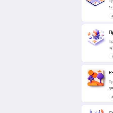
Пр
ви
П
Пр
пу
E
Пр
до
С