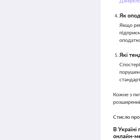
Джерел
Як опо
Якщо рек
підприєм
оподатко
Які тен
Спостері
порушенн
стандарт
Кожне з пи
розширений
Стисло про
В Україні
онлайн-ме