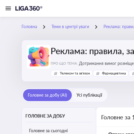
Головна
Теми в центрі уваги
Реклама: прави
Реклама: правила, з
Дотримання вимог розміщен
ПРО ЩО ТЕМА:
Телеком та зв'язок
Фармацевтика
Головне за добу (AI)
Усі публікації
ГОЛОВНЕ ЗА ДОБУ
Головне за 
Головне за сьогодні
Опрацьова