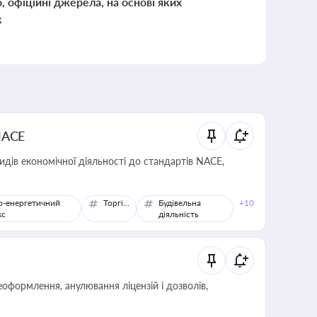
о, офіційні джерела, на основі яких
к
NACE
идів економічної діяльності до стандартів NACE,
о-енергетичний
Торгівля
Будівельна
+10
кс
діяльність
оформлення, анулювання ліцензій і дозволів,