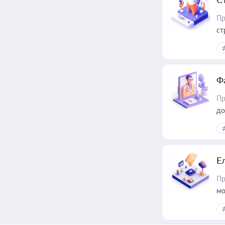
Пр
ст
Ф
Пр
до
Е
Пр
мо