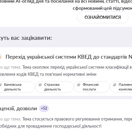
Повний AI-огляд дня та посилання на всі новини, статті, віде
сформований цей підсумо
ОЗНАЙОМИТИСЯ
уть вас зацікавити:
Перехід української системи КВЕД до стандартів 
о що тема:
Тема охоплює перехід української системи класифікації в
овлення кодів КВЕД та пов'язані нормативні зміни
Банківська
Страхова
Фінансові
Паливн
діяльність
діяльність
послуги
компле
цензії, дозволи
+52
о що тема:
Тема стосується правового регулювання отримання, пере
обхідних для провадження господарської діяльності