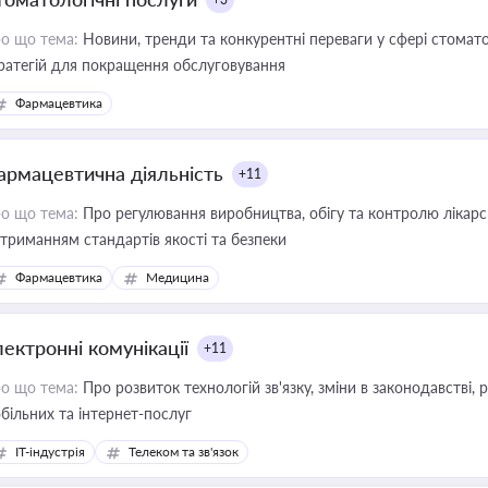
о що тема:
Новини, тренди та конкурентні переваги у сфері стомато
ратегій для покращення обслуговування
Фармацевтика
армацевтична діяльність
+11
о що тема:
Про регулювання виробництва, обігу та контролю лікарсь
триманням стандартів якості та безпеки
Фармацевтика
Медицина
лектронні комунікації
+11
о що тема:
Про розвиток технологій зв'язку, зміни в законодавстві, 
більних та інтернет-послуг
IT-індустрія
Телеком та зв'язок