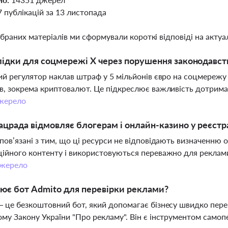
7 публікацій за 13 листопада
ібраних матеріалів ми сформували короткі відповіді на актуал
лідки для соцмережі X через порушення законодавст
ий регулятор наклав штраф у 5 мільйонів євро на соцмереж
в, зокрема криптовалют. Це підкреслює важливість дотрима
жерело
црада відмовляє блогерам і онлайн-казино у реєстра
пов’язані з тим, що ці ресурси не відповідають визначенню 
ійного контенту і використовуються переважно для реклами
жерело
ює бот Admito для перевірки реклами?
 це безкоштовний бот, який допомагає бізнесу швидко перев
му Закону України "Про рекламу". Він є інструментом самоп