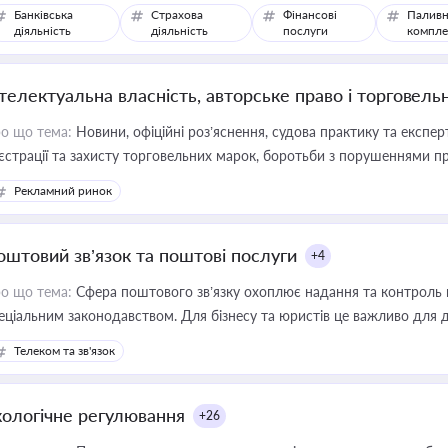
Банківська
Страхова
Фінансові
Паливн
діяльність
діяльність
послуги
компле
нтелектуальна власність, авторське право і торговель
о що тема:
Новини, офіційні роз’яснення, судова практику та експер
єстрації та захисту торговельних марок, боротьби з порушеннями пра
конодавстві у цій сфері
Рекламний ринок
оштовий зв’язок та поштові послуги
+4
о що тема:
Сфера поштового зв’язку охоплює надання та контроль 
еціальним законодавством. Для бізнесу та юристів це важливо для д
єстрах і забезпечення прав споживачів.
Телеком та зв'язок
кологічне регулювання
+26