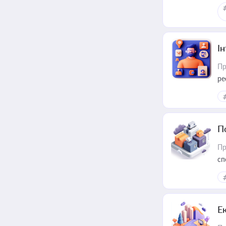
І
Пр
ре
за
П
Пр
сп
ре
Е