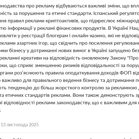
конодавства про рекламу відбуваються важливі зміни, що вп
ність за порушення та етичні стандарти. Іспанський регуля
ня правил реклами криптоактивів, що підкреслює міжнарод
тю інформації у рекламі фінансових продуктів. В Україні На
овляти у реєстрації блогерам і онлайн-казино, які не відпо
реклами азартних ігор, що свідчить про посилення регулюва
мки бізнесу у дотриманні нових вимог в Україні запущено б
рекламні креативи на відповідність оновленому Закону "Про
рки, що сприяє зменшенню ризиків відповідальності за пор
органи роз’яснюють правила оподаткування доходів ФОП від 
о важливо для правильного ведення бізнесу та дотримання по
ть тенденцію до більш жорсткого контролю за рекламною д
 та етичних стандартів реклами. Вони також демонструють з
і відповідності реклами законодавству, що є важливим для ю
.
,
13 листопада 2025