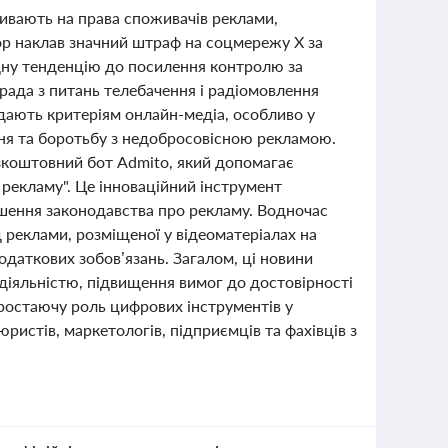
ливають на права споживачів реклами,
тор наклав значний штраф на соцмережу X за
ну тенденцію до посилення контролю за
црада з питань телебачення і радіомовлення
відають критеріям онлайн-медіа, особливо у
ння та боротьбу з недобросовісною рекламою.
езкоштовний бот Admito, який допомагає
 рекламу". Це інноваційний інструмент
ушення законодавства про рекламу. Водночас
реклами, розміщеної у відеоматеріалах на
даткових зобов’язань. Загалом, ці новини
іяльністю, підвищення вимог до достовірності
ростаючу роль цифрових інструментів у
ристів, маркетологів, підприємців та фахівців з