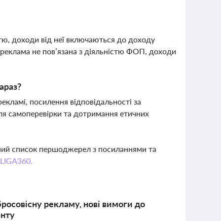
тю, доходи від неї включаються до доходу
реклама не пов’язана з діяльністю ФОП, доходи
араз?
екламі, посилення відповідальності за
ля самоперевірки та дотримання етичних
вний список першоджерел з посиланнями та
 LIGA360.
росовісну рекламу, нові вимоги до
енту