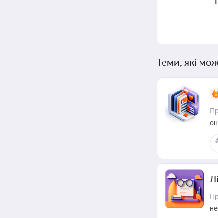
Теми, які мож
Пр
он
Лі
Пр
не