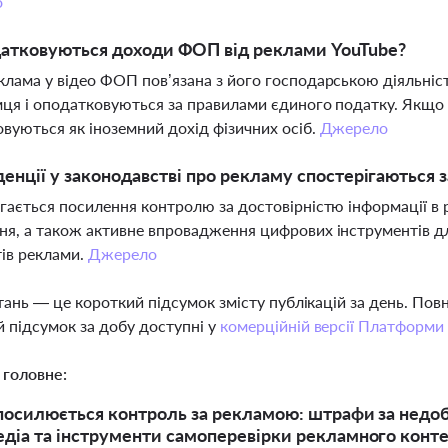
о
датковуються доходи ФОП від реклами YouTube?
лама у відео ФОП пов’язана з його господарською діяльніс
ця і оподатковуються за правилами єдиного податку. Якщо 
вуються як іноземний дохід фізичних осіб.
Джерело
денції у законодавстві про рекламу спостерігаються з
гається посилення контролю за достовірністю інформації в р
я, а також активне впровадження цифрових інструментів д
ів реклами.
Джерело
тань — це короткий підсумок змісту публікацій за день. По
 підсумок за добу доступні у
комерційній версії Платформи
 головне:
 посилюється контроль за рекламою: штрафи за недоб
діа та інструменти самоперевірки рекламного конт