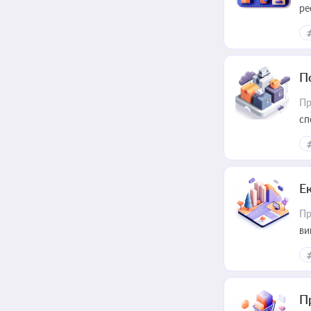
ре
за
П
Пр
сп
ре
Е
Пр
ви
П