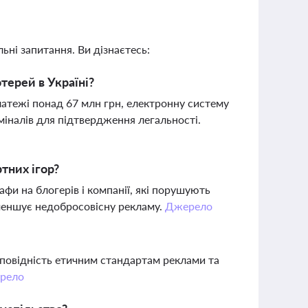
ьні запитання. Ви дізнаєтесь:
терей в Україні?
платежі понад 67 млн грн, електронну систему
рміналів для підтвердження легальності.
тних ігор?
фи на блогерів і компанії, які порушують
зменшує недобросовісну рекламу.
Джерело
дповідність етичним стандартам реклами та
рело