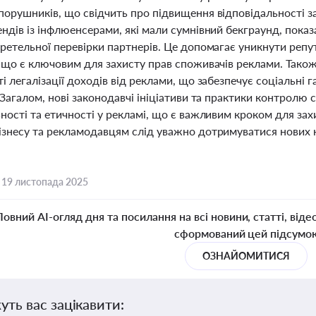
порушників, що свідчить про підвищення відповідальності за
ендів із інфлюенсерами, які мали сумнівний бекграунд, пока
ретельної перевірки партнерів. Це допомагає уникнути репут
, що є ключовим для захисту прав споживачів реклами. Також
і легалізації доходів від реклами, що забезпечує соціальні г
 Загалом, нові законодавчі ініціативи та практики контролю
ності та етичності у рекламі, що є важливим кроком для зах
ізнесу та рекламодавцям слід уважно дотримуватися нових 
,
19 листопада 2025
Повний AI-огляд дня та посилання на всі новини, статті, віде
сформований цей підсумо
ОЗНАЙОМИТИСЯ
уть вас зацікавити: