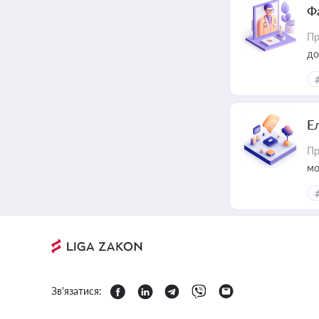
Ф
Пр
до
Е
Пр
мо
Зв'язатися: