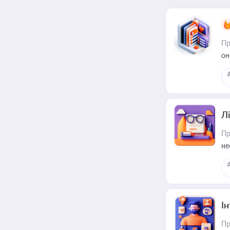
Пр
он
Лі
Пр
не
І
Пр