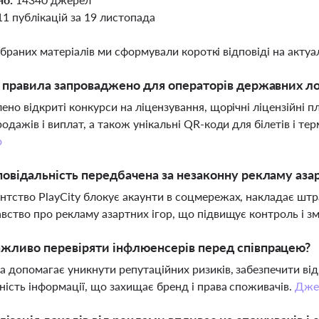
11 публікацій за 19 листопада
ібраних матеріалів ми сформували короткі відповіді на актуал
і правила запроваджено для операторів державних ло
ено відкриті конкурси на ліцензування, щорічні ліцензійні 
родажів і виплат, а також унікальні QR-коди для білетів і те
о
повідальність передбачена за незаконну рекламу азар
тство PlayCity блокує акаунти в соцмережах, накладає штра
вство про рекламу азартних ігор, що підвищує контроль і 
жливо перевіряти інфлюенсерів перед співпрацею?
а допомагає уникнути репутаційних ризиків, забезпечити ві
ність інформації, що захищає бренд і права споживачів.
Дже