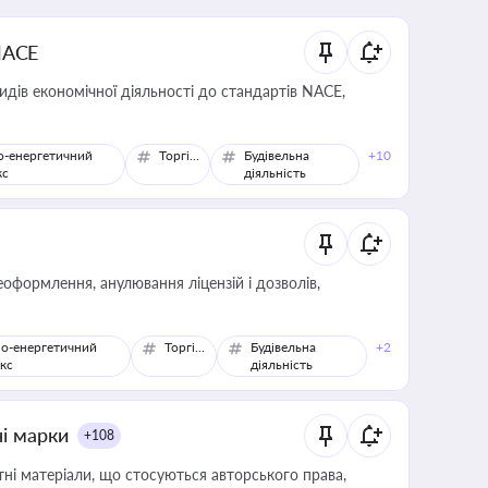
NACE
идів економічної діяльності до стандартів NACE,
о-енергетичний
Торгівля
Будівельна
+10
кс
діяльність
оформлення, анулювання ліцензій і дозволів,
о-енергетичний
Торгівля
Будівельна
+2
кс
діяльність
ні марки
+108
тні матеріали, що стосуються авторського права,