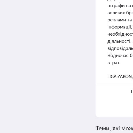
штрафи на 
великих бр
реклами та 
інформації
необхідност
діяльності.
відповідаль
Водночас б
втрат.
LIGA ZAKON
Теми, які мож