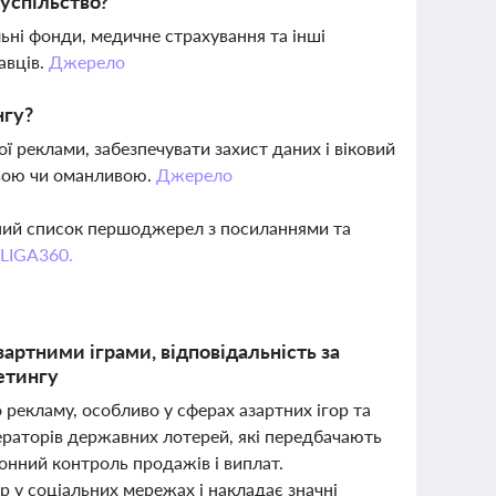
суспільство?
льні фонди, медичне страхування та інші
авців.
Джерело
нгу?
 реклами, забезпечувати захист даних і віковий
ивою чи оманливою.
Джерело
вний список першоджерел з посиланнями та
 LIGA360.
зартними іграми, відповідальність за
етингу
 рекламу, особливо у сферах азартних ігор та
ераторів державних лотерей, які передбачають
ронний контроль продажів і виплат.
р у соціальних мережах і накладає значні