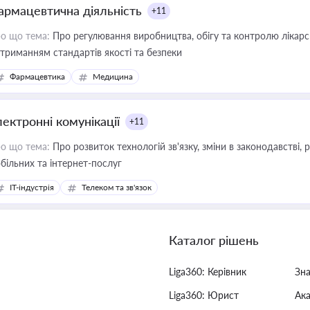
армацевтична діяльність
+11
о що тема:
Про регулювання виробництва, обігу та контролю лікарсь
триманням стандартів якості та безпеки
Фармацевтика
Медицина
лектронні комунікації
+11
о що тема:
Про розвиток технологій зв'язку, зміни в законодавстві, 
більних та інтернет-послуг
IT-індустрія
Телеком та зв'язок
Каталог рішень
Liga360: Керівник
Зн
Liga360: Юрист
Ак