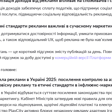
лізація доходів від реклами впливає на споживачів і 
ція доходів забезпечує сплату податків, що підтримує соціа
 послуги, підвищуючи соціальну відповідальність рекламод
чні стандарти реклами важливі в сучасному маркети
дотримуватися достовірності інформації, уникати прихованої
, а також відповідальний UX, щоб реклама не була нав’язл
тань — це короткий підсумок змісту публікацій за день. По
 підсумок за добу доступні у
комерційній версії Платформи
 головне:
ила реклами в Україні 2025: посилення контролю за а
вісну рекламу та етичні стандарти в інфлюенс-марк
 в Україні відбувається суттєве посилення законодавства про
аркетингу. Кабінет Міністрів затвердив нові правила для оп
нкурси на ліцензування, щорічні ліцензійні платежі та елект
во PlayCity активно блокує незаконну рекламу азартних іго