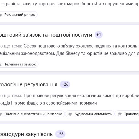
єстрації та захисту торговельних марок, боротьби з порушеннями пра
конодавстві у цій сфері
Рекламний ринок
оштовий зв’язок та поштові послуги
+4
о що тема:
Сфера поштового зв’язку охоплює надання та контроль 
еціальним законодавством. Для бізнесу та юристів це важливо для д
єстрах і забезпечення прав споживачів.
Телеком та зв'язок
кологічне регулювання
+26
о що тема:
Про правове регулювання екологічних вимог до виробни
кидів і гармонізацією з європейськими нормами
Паливно-енергетичний комплекс
Будівельна діяльність
Транспо
роцедури закупівель
+53