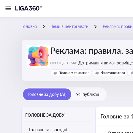
Головна
Теми в центрі уваги
Реклама: прави
Реклама: правила, з
Дотримання вимог розміщен
ПРО ЩО ТЕМА:
Телеком та зв'язок
Фармацевтика
Головне за добу (AI)
Усі публікації
ГОЛОВНЕ ЗА ДОБУ
Головне за 
Головне за сьогодні
Опрацьова