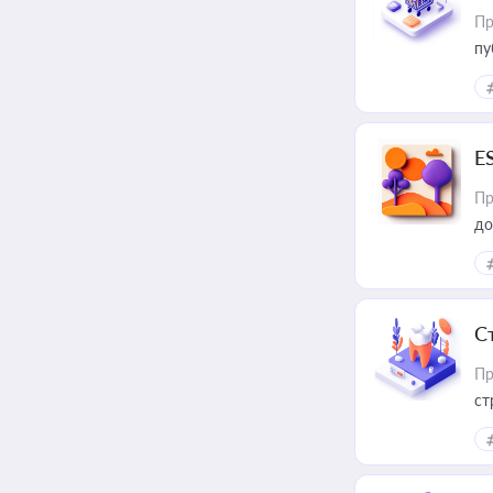
Пр
пу
E
Пр
до
С
Пр
ст