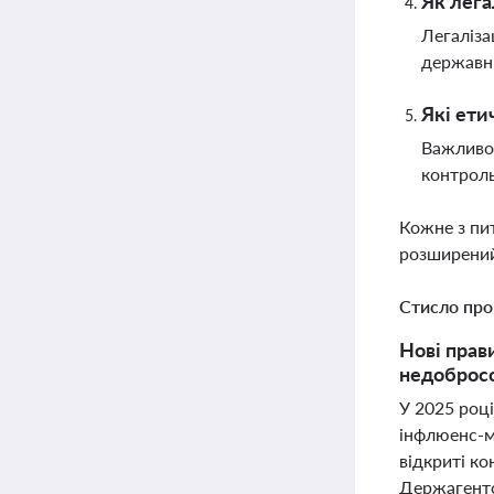
Як лега
Легаліза
державні
Які ети
Важливо 
контроль
Кожне з пи
розширений
Стисло про
Нові прав
недобросо
У 2025 році
інфлюенс-м
відкриті ко
Держагентст