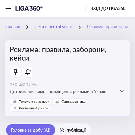
ВХІД ДО LIGA360
Головна
Теми в центрі уваги
Реклама: правила, заборони, кейси
Реклама: правила, заборони,
кейси
ПРО ЩО ТЕМА:
Дотримання вимог розміщення реклами в Україні
Телеком та зв'язок
Фармацевтика
Рекламний ринок
Головне за добу (AI)
Усі публікації