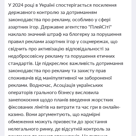
У 2024 році в Україні спостерігається посилення
державного контролю за дотриманням
законодавства про рекламу, особливо у сфері
азартних ігор. Державне агентство "ПлейСіті"
наклало значний штраф на блогерку за порушення
правил реклами азартних ігор у соцмережах, що
свідчить про активізацію відповідальності за
недобросовісну рекламу та порушення етичних
стандартів. Це підкреслює важливість дотримання
законодавства про рекламу та захисту прав
споживачів від маніпулятивної чи забороненої
реклами. Водночас, Асоціація українських
операторів грального бізнесу висловила
занепокоєння щодо планів введення жорстких
фіксованих лімітів на витрати та час гри в онлайн-
казино. Вони аргументують, що надмірні
обмеження можуть призвести до зростання
нелегального ринку, де відсутній контроль за
рекламою та захист споживачів. Це питання