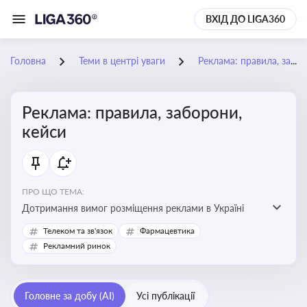
ВХІД ДО LIGA360
Головна
Теми в центрі уваги
Реклама: правила, заборони, кейси
Реклама: правила, заборони,
кейси
ПРО ЩО ТЕМА:
Дотримання вимог розміщення реклами в Україні
Телеком та зв'язок
Фармацевтика
Рекламний ринок
Головне за добу (AI)
Усі публікації