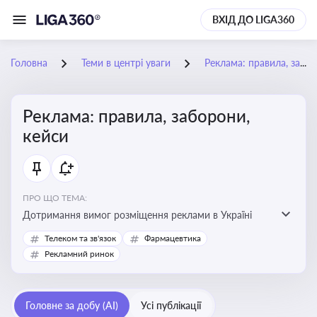
ВХІД ДО LIGA360
Головна
Теми в центрі уваги
Реклама: правила, заборони, кейси
Реклама: правила, заборони,
кейси
ПРО ЩО ТЕМА:
Дотримання вимог розміщення реклами в Україні
Телеком та зв'язок
Фармацевтика
Рекламний ринок
Головне за добу (AI)
Усі публікації