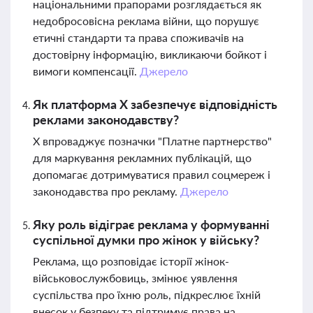
національними прапорами розглядається як
недобросовісна реклама війни, що порушує
етичні стандарти та права споживачів на
достовірну інформацію, викликаючи бойкот і
вимоги компенсації.
Джерело
Як платформа X забезпечує відповідність
реклами законодавству?
X впроваджує позначки "Платне партнерство"
для маркування рекламних публікацій, що
допомагає дотримуватися правил соцмереж і
законодавства про рекламу.
Джерело
Яку роль відіграє реклама у формуванні
суспільної думки про жінок у війську?
Реклама, що розповідає історії жінок-
військовослужбовиць, змінює уявлення
суспільства про їхню роль, підкреслює їхній
внесок у безпеку та підтримує права на