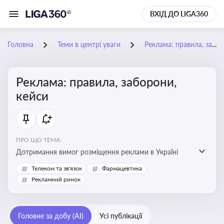
ВХІД ДО LIGA360
Головна
Теми в центрі уваги
Реклама: правила, заборони, кейси
Реклама: правила, заборони,
кейси
ПРО ЩО ТЕМА:
Дотримання вимог розміщення реклами в Україні
Телеком та зв'язок
Фармацевтика
Рекламний ринок
Головне за добу (AI)
Усі публікації