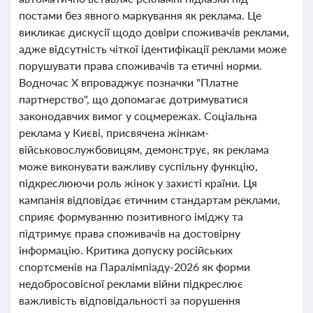
постами без явного маркування як реклама. Це
викликає дискусії щодо довіри споживачів реклами,
адже відсутність чіткої ідентифікації реклами може
порушувати права споживачів та етичні норми.
Водночас X впроваджує позначки "Платне
партнерство", що допомагає дотримуватися
законодавчих вимог у соцмережах. Соціальна
реклама у Києві, присвячена жінкам-
військовослужбовицям, демонструє, як реклама
може виконувати важливу суспільну функцію,
підкреслюючи роль жінок у захисті країни. Ця
кампанія відповідає етичним стандартам реклами,
сприяє формуванню позитивного іміджу та
підтримує права споживачів на достовірну
інформацію. Критика допуску російських
спортсменів на Паралімпіаду-2026 як форми
недобросовісної реклами війни підкреслює
важливість відповідальності за порушення