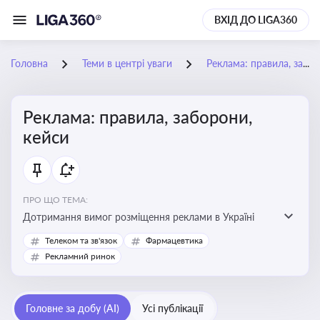
ВХІД ДО LIGA360
Головна
Теми в центрі уваги
Реклама: правила, заборони, кейси
Реклама: правила, заборони,
кейси
ПРО ЩО ТЕМА:
Дотримання вимог розміщення реклами в Україні
Телеком та зв'язок
Фармацевтика
Рекламний ринок
Головне за добу (AI)
Усі публікації