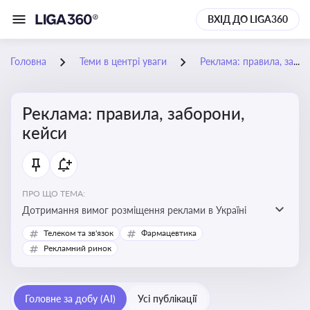
ВХІД ДО LIGA360
Головна
Теми в центрі уваги
Реклама: правила, заборони, кейси
Реклама: правила, заборони,
кейси
ПРО ЩО ТЕМА:
Дотримання вимог розміщення реклами в Україні
Телеком та зв'язок
Фармацевтика
Рекламний ринок
Головне за добу (AI)
Усі публікації