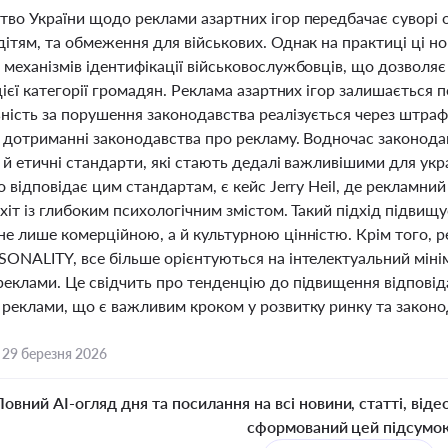
тво України щодо реклами азартних ігор передбачає суворі 
ітям, та обмеження для військових. Однак на практиці ці но
 механізмів ідентифікації військовослужбовців, що дозволя
цієї категорії громадян. Реклама азартних ігор залишається
ність за порушення законодавства реалізується через штраф
а дотриманні законодавства про рекламу. Водночас законод
 й етичні стандарти, які стають дедалі важливішими для ук
о відповідає цим стандартам, є кейс Jerry Heil, де реклам
хіт із глибоким психологічним змістом. Такий підхід підвищ
е лише комерційною, а й культурною цінністю. Крім того, ре
ONALITY, все більше орієнтуються на інтелектуальний мініма
реклами. Це свідчить про тенденцію до підвищення відпові
 реклами, що є важливим кроком у розвитку ринку та законо
,
29 березня 2026
Повний AI-огляд дня та посилання на всі новини, статті, віде
сформований цей підсумо