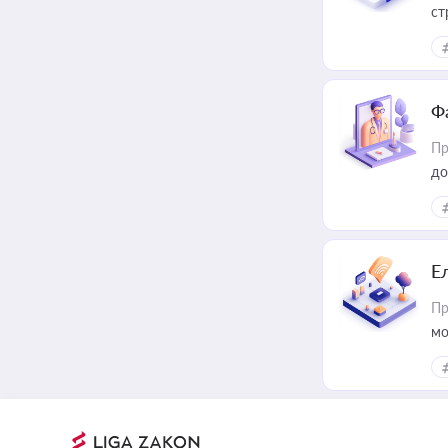
ст
Ф
Пр
до
Е
Пр
мо