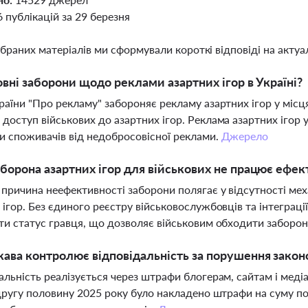
6 публікацій за 29 березня
ібраних матеріалів ми сформували короткі відповіді на актуал
овні заборони щодо реклами азартних ігор в Україні?
раїни "Про рекламу" забороняє рекламу азартних ігор у місц
доступ військових до азартних ігор. Реклама азартних ігор 
и споживачів від недобросовісної реклами.
Джерело
борона азартних ігор для військових не працює ефек
причина неефективності заборони полягає у відсутності меха
 ігор. Без єдиного реєстру військовослужбовців та інтеграц
ти статус гравця, що дозволяє військовим обходити заборо
ава контролює відповідальність за порушення законо
альність реалізується через штрафи блогерам, сайтам і мед
 другу половину 2025 року було накладено штрафи на суму по