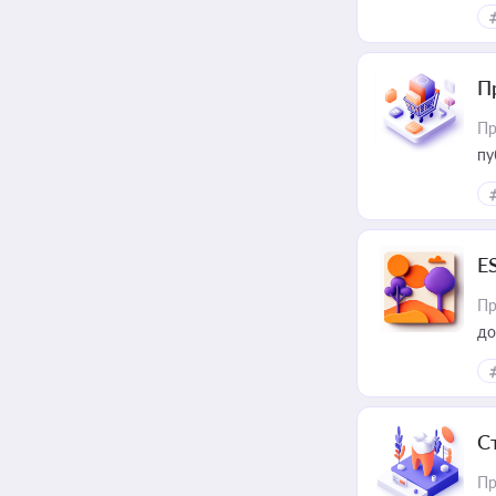
П
Пр
пу
E
Пр
до
С
Пр