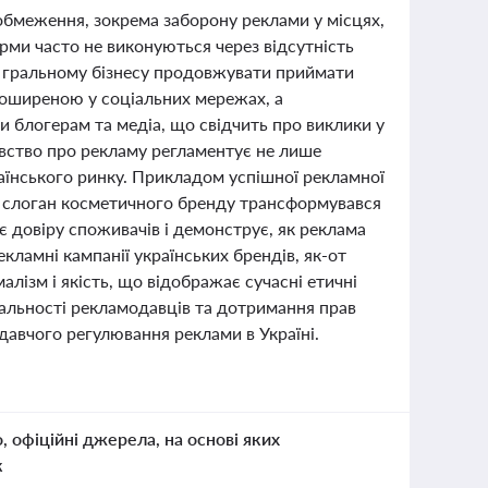
обмеження, зокрема заборону реклами у місцях,
рми часто не виконуються через відсутність
є гральному бізнесу продовжувати приймати
 поширеною у соціальних мережах, а
и блогерам та медіа, що свідчить про виклики у
авство про рекламу регламентує не лише
раїнського ринку. Прикладом успішної рекламної
ний слоган косметичного бренду трансформувався
ує довіру споживачів і демонструє, як реклама
кламні кампанії українських брендів, як-от
лізм і якість, що відображає сучасні етичні
дальності рекламодавців та дотримання прав
давчого регулювання реклами в Україні.
о, офіційні джерела, на основі яких
к