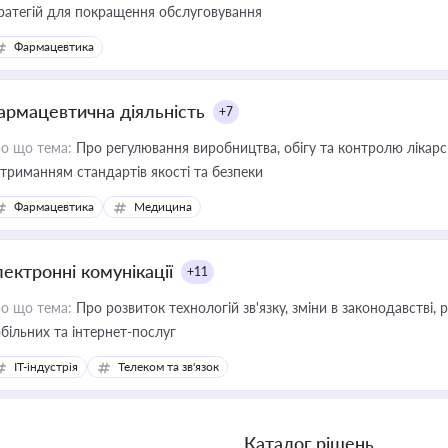
ратегій для покращення обслуговування
Фармацевтика
армацевтична діяльність
+7
о що тема:
Про регулювання виробництва, обігу та контролю лікарсь
триманням стандартів якості та безпеки
Фармацевтика
Медицина
лектронні комунікації
+11
о що тема:
Про розвиток технологій зв'язку, зміни в законодавстві, 
більних та інтернет-послуг
IT-індустрія
Телеком та зв'язок
Каталог рішень