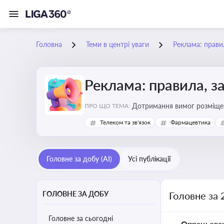
Головна
Теми в центрі уваги
Реклама: прави
Реклама: правила, з
Дотримання вимог розміщен
ПРО ЩО ТЕМА:
Телеком та зв'язок
Фармацевтика
Головне за добу (AI)
Усі публікації
ГОЛОВНЕ ЗА ДОБУ
Головне за 
Головне за сьогодні
Опрацьова