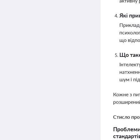
активну 
Які при
Прикладо
психолог
що відпо
Що таке
Інтелект
натхненн
шум і пі
Кожне з пи
розширений
Стисло про
Проблеми 
стандарті