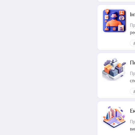
І
Пр
ре
за
П
Пр
сп
ре
Е
Пр
ви