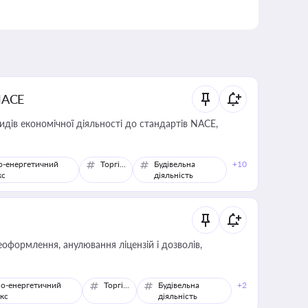
NACE
идів економічної діяльності до стандартів NACE,
о-енергетичний
Торгівля
Будівельна
+10
кс
діяльність
оформлення, анулювання ліцензій і дозволів,
о-енергетичний
Торгівля
Будівельна
+2
кс
діяльність