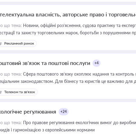
нтелектуальна власність, авторське право і торговель
о що тема:
Новини, офіційні роз’яснення, судова практику та експер
єстрації та захисту торговельних марок, боротьби з порушеннями пра
конодавстві у цій сфері
Рекламний ринок
оштовий зв’язок та поштові послуги
+4
о що тема:
Сфера поштового зв’язку охоплює надання та контроль 
еціальним законодавством. Для бізнесу та юристів це важливо для д
єстрах і забезпечення прав споживачів.
Телеком та зв'язок
кологічне регулювання
+24
о що тема:
Про правове регулювання екологічних вимог до виробни
кидів і гармонізацією з європейськими нормами