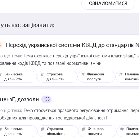
ОЗНАЙОМИТИСЯ
уть вас зацікавити:
Перехід української системи КВЕД до стандартів 
о що тема:
Тема охоплює перехід української системи класифікації в
овлення кодів КВЕД та пов'язані нормативні зміни
Банківська
Страхова
Фінансові
Паливн
діяльність
діяльність
послуги
компле
цензії, дозволи
+53
о що тема:
Тема стосується правового регулювання отримання, пере
обхідних для провадження господарської діяльності
Банківська
Страхова
Фінансові
Паливн
діяльність
діяльність
послуги
компле