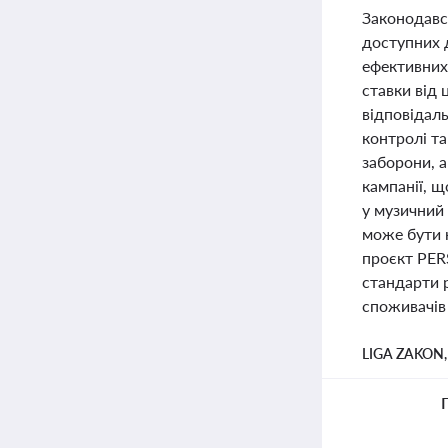
Законодавс
доступних д
ефективних
ставки від 
відповідаль
контролі т
заборони, а
кампанії, щ
у музичний 
може бути н
проєкт PERS
стандарти 
споживачів
LIGA ZAKON