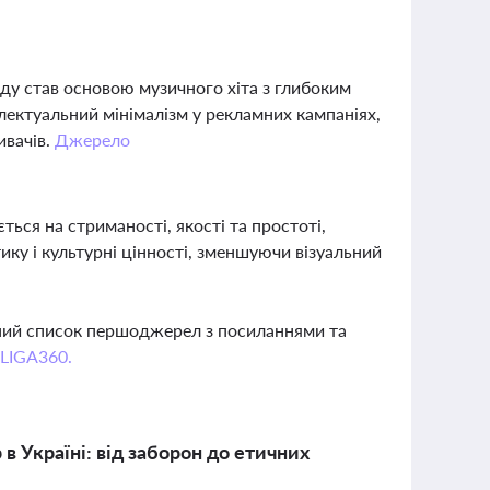
нду став основою музичного хіта з глибоким
ектуальний мінімалізм у рекламних кампаніях,
ивачів.
Джерело
ься на стриманості, якості та простоті,
ику і культурні цінності, зменшуючи візуальний
вний список першоджерел з посиланнями та
 LIGA360.
в Україні: від заборон до етичних