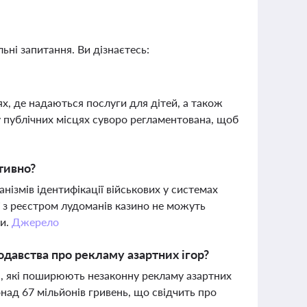
ьні запитання. Ви дізнаєтесь:
ях, де надаються послуги для дітей, а також
у публічних місцях суворо регламентована, щоб
тивно?
нізмів ідентифікації військових у системах
ії з реєстром лудоманів казино не можуть
ни.
Джерело
давства про рекламу азартних ігор?
іа, які поширюють незаконну рекламу азартних
над 67 мільйонів гривень, що свідчить про