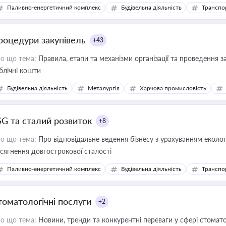
Паливно-енергетичний комплекс
Будівельна діяльність
Транспо
роцедури закупівель
+43
о що тема:
Правила, етапи та механізми організації та проведення за
блічні кошти
Будівельна діяльність
Металургія
Харчова промисловість
SG та сталий розвиток
+8
о що тема:
Про відповідальне ведення бізнесу з урахуванням еколог
сягнення довгострокової сталості
Паливно-енергетичний комплекс
Будівельна діяльність
Транспо
томатологічні послуги
+2
о що тема:
Новини, тренди та конкурентні переваги у сфері стомато