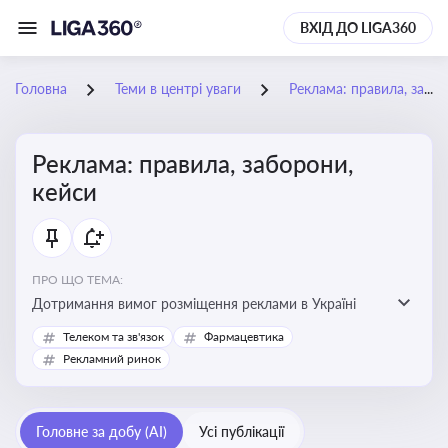
ВХІД ДО LIGA360
Головна
Теми в центрі уваги
Реклама: правила, заборони, кейси
Реклама: правила, заборони,
кейси
ПРО ЩО ТЕМА:
Дотримання вимог розміщення реклами в Україні
Телеком та зв'язок
Фармацевтика
Рекламний ринок
Головне за добу (AI)
Усі публікації