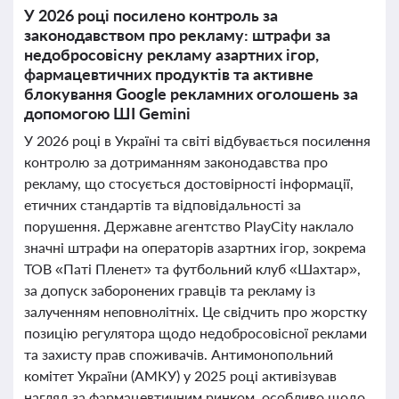
У 2026 році посилено контроль за
законодавством про рекламу: штрафи за
недобросовісну рекламу азартних ігор,
фармацевтичних продуктів та активне
блокування Google рекламних оголошень за
допомогою ШІ Gemini
У 2026 році в Україні та світі відбувається посилення
контролю за дотриманням законодавства про
рекламу, що стосується достовірності інформації,
етичних стандартів та відповідальності за
порушення. Державне агентство PlayCity наклало
значні штрафи на операторів азартних ігор, зокрема
ТОВ «Паті Пленет» та футбольний клуб «Шахтар»,
за допуск заборонених гравців та рекламу із
залученням неповнолітніх. Це свідчить про жорстку
позицію регулятора щодо недобросовісної реклами
та захисту прав споживачів. Антимонопольний
комітет України (АМКУ) у 2025 році активізував
нагляд за фармацевтичним ринком, особливо щодо