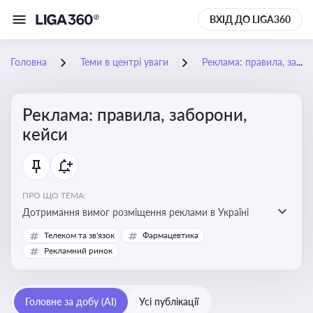
ВХІД ДО LIGA360
Головна
Теми в центрі уваги
Реклама: правила, заборони, кейси
Реклама: правила, заборони,
кейси
ПРО ЩО ТЕМА:
Дотримання вимог розміщення реклами в Україні
Телеком та зв'язок
Фармацевтика
Рекламний ринок
Головне за добу (AI)
Усі публікації