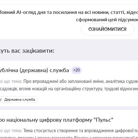
Повний AI-огляд дня та посилання на всі новини, статті, віде
сформований цей підсумо
ОЗНАЙОМИТИСЯ
уть вас зацікавити:
ублічна (державна) служба
+20
о що тема:
Про впроваджені або заплановані зміни, аналітика судо
садовців, вплив новацій на організаційну структуру, трудові віднос
Державна служба
ро національну цифрову платформу "Пульс"
о що тема:
Тема стосується створення та впровадження цифрової пл
ективну, прозору і зручну взаємодію бізнесу з органами виконавчої 