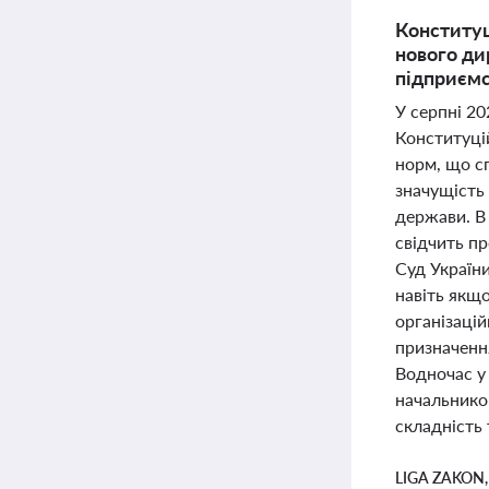
Конституц
нового ди
підприємс
У серпні 20
Конституці
норм, що с
значущість 
держави. В
свідчить пр
Суд Україн
навіть якщ
організаці
призначенн
Водночас у
начальником
складність 
LIGA ZAKON