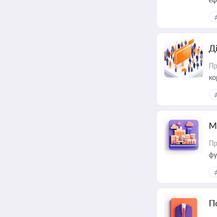
Д
Пр
ко
та
М
Пр
фу
П