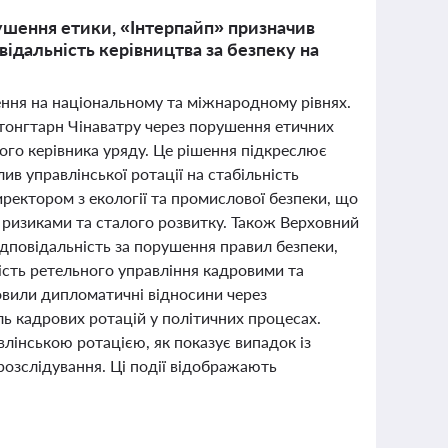
рушення етики, «Інтерпайп» призначив
відальність керівництва за безпеку на
шення на національному та міжнародному рівнях.
етонгтарн Чінаватру через порушення етичних
ого керівника уряду. Це рішення підкреслює
ив управлінської ротації на стабільність
ректором з екології та промислової безпеки, що
и ризиками та сталого розвитку. Також Верховний
ідповідальність за порушення правил безпеки,
сть ретельного управління кадровими та
овили дипломатичні відносини через
ь кадрових ротацій у політичних процесах.
лінською ротацією, як показує випадок із
розслідування. Ці події відображають