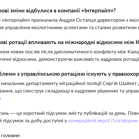
рові зміни відбулися в компанії «Інтерпайп»?
 «Інтерпайп» призначила Андрія Остапця директором з еколо
я управління екологічними аспектами та сталим розвитком
ові ротації впливають на міжнародні відносини між 
ння нових послів після дипломатичного конфлікту між Кан
ичні відносини, демонструючи важливість кадрових ротацій
блеми з управлінською ротацією існують у правоохор
і начальник департаменту міграційної поліції Сергій Шайхет
вання, що ілюструє складнощі в кадрових рішеннях та управл
о
тань — це короткий підсумок змісту публікацій за день. По
 підсумок за добу доступні у
комерційній версії Платформи
 головне: