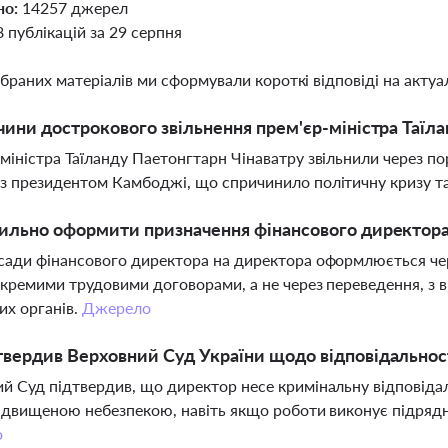
но:
14257 джерел
8 публікацій за 29 серпня
ібраних матеріалів ми сформували короткі відповіді на актуал
чини дострокового звільнення прем'єр-міністра Таїл
міністра Таїланду Паетонгтарн Чінаватру звільнили через п
з президентом Камбоджі, що спричинило політичну кризу та
ильно оформити призначення фінансового директора
сади фінансового директора на директора оформлюється чере
окремими трудовими договорами, а не через переведення, з
х органів.
Джерело
вердив Верховний Суд України щодо відповідальност
й Суд підтвердив, що директор несе кримінальну відповідал
підвищеною небезпекою, навіть якщо роботи виконує підрядни
о