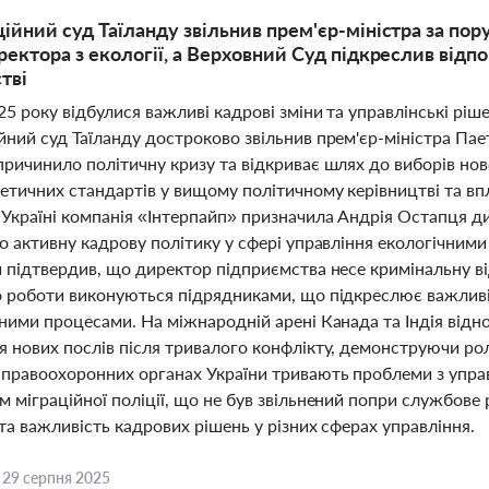
ійний суд Таїланду звільнив прем'єр-міністра за по
ректора з екології, а Верховний Суд підкреслив відпо
тві
25 року відбулися важливі кадрові зміни та управлінські рі
йний суд Таїланду достроково звільнив прем'єр-міністра Па
причинило політичну кризу та відкриває шлях до виборів нов
етичних стандартів у вищому політичному керівництві та впл
 Україні компанія «Інтерпайп» призначила Андрія Остапця ди
о активну кадрову політику у сфері управління екологічним
и підтвердив, що директор підприємства несе кримінальну в
о роботи виконуються підрядниками, що підкреслює важливі
йними процесами. На міжнародній арені Канада та Індія відн
я нових послів після тривалого конфлікту, демонструючи рол
 правоохоронних органах України тривають проблеми з управ
 міграційної поліції, що не був звільнений попри службове 
та важливість кадрових рішень у різних сферах управління.
,
29 серпня 2025