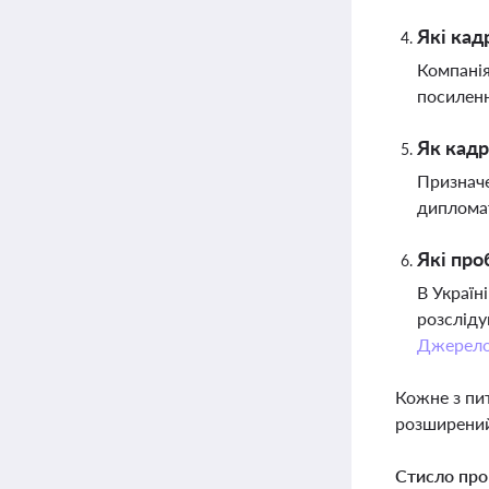
Які кад
Компанія
посиленн
Як кадр
Призначе
дипломат
Які про
В Україн
розсліду
Джерел
Кожне з пи
розширений
Стисло про