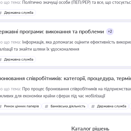
о що тема:
Політично значущі особи (ПЕП/PEP) та все, що стосується
Державна служба
ержавні програми: виконання та проблеми
+2
о що тема:
Інформація, яка допомагає оцінити ефективність викор
алізації та знайти шляхи їх удосконалення
Державна служба
ронювання співробітників: категорії, процедура, термі
о що тема:
Про процес бронювання співробітників на підприємствах,
жливих для економіки країни сферах під час мобілізації
Ринок цінних паперів
Банківська діяльність
Державна служба
Каталог рішень