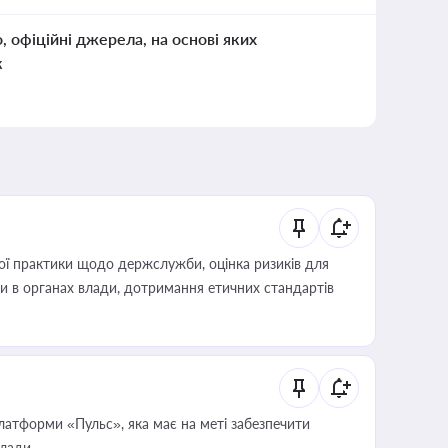
о, офіційні джерела, на основі яких
к
вої практики щодо держслужби, оцінка ризиків для
ини в органах влади, дотримання етичних стандартів
атформи «Пульс», яка має на меті забезпечити
влади