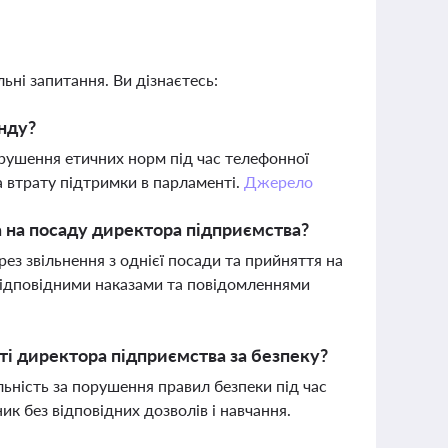
ьні запитання. Ви дізнаєтесь:
анду?
орушення етичних норм під час телефонної
 втрату підтримки в парламенті.
Джерело
 на посаду директора підприємства?
з звільнення з однієї посади та прийняття на
 відповідними наказами та повідомленнями
і директора підприємства за безпеку?
ьність за порушення правил безпеки під час
к без відповідних дозволів і навчання.