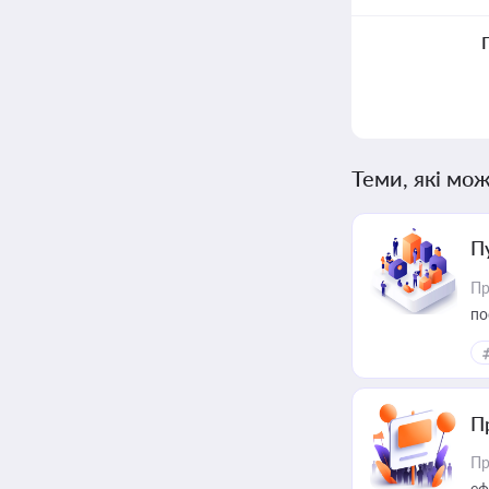
Теми, які мож
П
Пр
по
П
Пр
еф