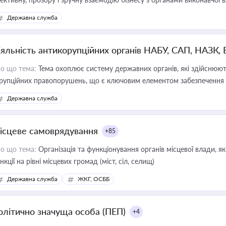
Державна служба
іяльність антикорупційних органів НАБУ, САП, НАЗК,
о що тема:
Тема охоплює систему державних органів, які здійснюють
рупційних правопорушень, що є ключовим елементом забезпечення п
 бізнесі
Державна служба
ісцеве самоврядування
+85
о що тема:
Організація та функціонування органів місцевої влади, я
нкції на рівні місцевих громад (міст, сіл, селищ)
Державна служба
ЖКГ, ОСББ
олітично значуща особа (ПЕП)
+4