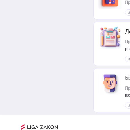
Пр
Д
Пр
ре
Б
Пр
ва