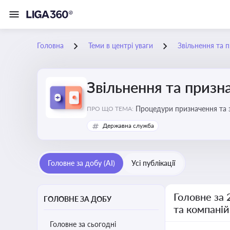
Головна
Теми в центрі уваги
Звільнення та 
Звільнення та призн
Процедури призначення та з
ПРО ЩО ТЕМА:
Державна служба
Головне за добу (AI)
Усі публікації
Головне за 
ГОЛОВНЕ ЗА ДОБУ
та компаній
Головне за сьогодні