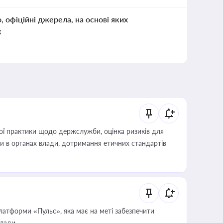
о, офіційні джерела, на основі яких
к
вої практики щодо держслужби, оцінка ризиків для
ини в органах влади, дотримання етичних стандартів
атформи «Пульс», яка має на меті забезпечити
влади