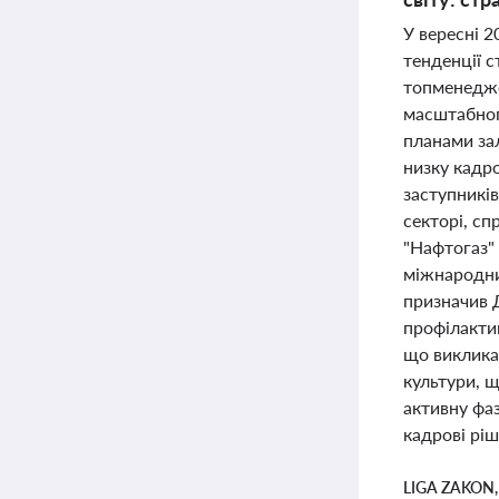
У вересні 2
тенденції 
топменедже
масштабног
планами зал
низку кадро
заступників
секторі, сп
"Нафтогаз"
міжнародни
призначив 
профілакти
що викликал
культури, щ
активну фаз
кадрові ріш
LIGA ZAKON