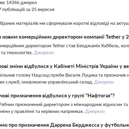
но:
14346 джерел
7 публікацій за 25 вересня
ібраних матеріалів ми сформували короткі відповіді на актуал
в новим комерційним директором компанії Tether у 2
мерційним директором Tether став Бенджамін Хаббель, кол
 та технологіях.
Джерело
рові зміни відбулися у Кабінеті Міністрів України у в
вільнив голову Нацсоцслужби Василя Луцика та призначив нов
их служб, оновлюючи управлінський склад.
Джерело
чові призначення відбулися у групі "Нафтогаз"?
Рябчин призначений директором з міжнародних відносин та р
зміни у правлінні та керівних напрямках.
Джерело
омо про призначення Даррена Берджесса у футбольн