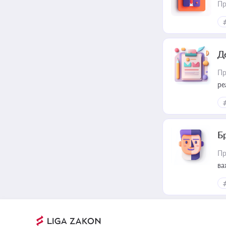
Пр
Д
Пр
ре
Б
Пр
ва