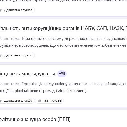
Державна служба
іяльність антикорупційних органів НАБУ, САП, НАЗК,
о що тема:
Тема охоплює систему державних органів, які здійснюють
рупційних правопорушень, що є ключовим елементом забезпечення п
 бізнесі
Державна служба
ісцеве самоврядування
+98
о що тема:
Організація та функціонування органів місцевої влади, я
нкції на рівні місцевих громад (міст, сіл, селищ)
Державна служба
ЖКГ, ОСББ
олітично значуща особа (ПЕП)