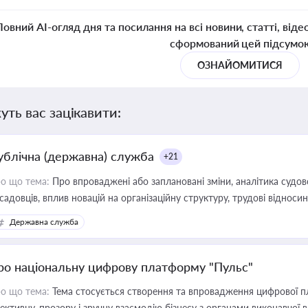
Повний AI-огляд дня та посилання на всі новини, статті, віде
сформований цей підсумо
ОЗНАЙОМИТИСЯ
уть вас зацікавити:
ублічна (державна) служба
+21
о що тема:
Про впроваджені або заплановані зміни, аналітика судо
садовців, вплив новацій на організаційну структуру, трудові віднос
Державна служба
ро національну цифрову платформу "Пульс"
о що тема:
Тема стосується створення та впровадження цифрової пл
ективну, прозору і зручну взаємодію бізнесу з органами виконавчої 