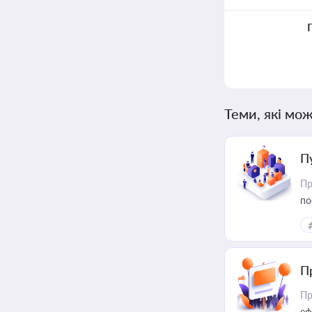
Теми, які мож
П
Пр
по
П
Пр
еф