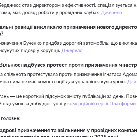
ерджесс став директором з ефективності, спеціалізується н
лами, має досвід роботи у провідних клубах.
Джерело
пільні реакції викликало призначення нового дире
а?
изначення Бученко придбав дорогий автомобіль, що виклика
исунутих підозр у корупції.
Джерело
Вільнюсі відбувся протест проти призначення мініст
а спільнота протестувала проти призначення Ігнатаса Адомав
ична сила не має компетенції для управління культурою.
Дже
тань — це короткий підсумок змісту публікацій за день. По
 підсумок за добу доступні у
комерційній версії Платформи
 головне:
адрові призначення та звільнення у провідних компан
ратегічна ротація топ-менеджменту у 2025 році