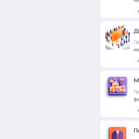
Д
Пр
ко
та
М
Пр
фу
П