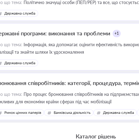
о що тема:
Політично значущі особи (ПЕП/PEP) та все, що стосується
Державна служба
ержавні програми: виконання та проблеми
+1
о що тема:
Інформація, яка допомагає оцінити ефективність викор
алізації та знайти шляхи їх удосконалення
Державна служба
ронювання співробітників: категорії, процедура, термі
о що тема:
Про процес бронювання співробітників на підприємствах,
жливих для економіки країни сферах під час мобілізації
Ринок цінних паперів
Банківська діяльність
Державна служба
Каталог рішень