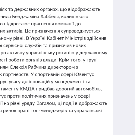
аніях та державних органах, що відображають
значила Бенджаміна Хаббеля, колишнього
о підкреслює прагнення компанії до
вих активів. Це призначення супроводжується
ому рівні. В Україні Кабінет Міністрів здійснив
ї сервісної служби та призначив нових
ь про активну управлінську ротацію у державному
ті роботи органів влади. Крім того, у групі
нням Олексія Рябчина директором з
 партнерств. У спортивній сфері Ювентус
ує увагу до інновацій у менеджменті та
артаменту КМДА придбав дорогий автомобіль,
тує проти політичних призначень у сфері
ї на рівні уряду. Загалом, ці події відображають
на ринок праці топ-менеджерів та управлінські