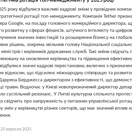
025 року відбулися важливі кадрові зміни у провідних комп
стратегічної ротації топ-менеджменту. Компанія Tether при
ра Google, на посаду головного комерційного директора, щ
о розвитку у сферах фінансів, штучного інтелекту та цифро
учення значних інвестицій та розширення бізнесу на глобальн
вих рішень, зокрема звільнив голову Національної соціально
 міністрів і керівників державних служб. Такі зміни свідчат
рямовану на оновлення керівництва та підвищення ефективнос
 відбулися значні кадрові перестановки, включно з призначе
х відносин, що підсилює міжнародну співпрацю та розвиток
Даррена Берджесса директором з ефективності, що демонстр
ці травм. Водночас у Києві новопризначений директор деп
о суспільний резонанс. У Литві культурна спільнота протес
о свідчить про напруженість у питаннях управлінської ротаці
у змін у керівництві різних секторів, що має значний вплив 
ення.
,
25 вересня 2025