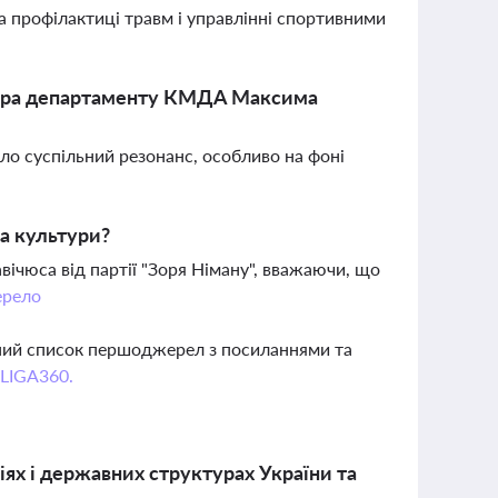
а профілактиці травм і управлінні спортивними
ктора департаменту КМДА Максима
ло суспільний резонанс, особливо на фоні
ра культури?
ічюса від партії "Зоря Німану", вважаючи, що
рело
вний список першоджерел з посиланнями та
 LIGA360.
іях і державних структурах України та