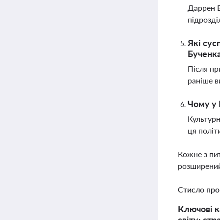
Даррен Б
підрозді
Які сус
Бученк
Після пр
раніше в
Чому у 
Культурн
ця політ
Кожне з пи
розширений
Стисло про
Ключові к
світу: ст