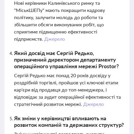
Нові керівники Калинівського ринку та
"МіськШЕПу" мають покращити кадрову
політику, залучити молодь до роботи та
збільшити обсяги виконуваних робіт, що
сприятиме підвищенню ефективності
підприємств.
Джерело
Який досвід має Сергій Редько,
призначений директором департаменту
операційного управління мережі Prostor?
Сергій Редько має понад 20 років досвіду у
роздрібній торгівлі, пройшов усі ключові етапи
кар'єри від продавця до топ-менеджера, і
відповідає за аудит операційної ефективності та
стратегічний розвиток мережі.
Джерело
Як зміни у керівництві впливають на
розвиток компаній та державних структур?
Зміни у керівництві дозволяють оновити