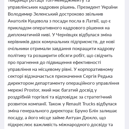
управлінських кадрових рішень. Президент України
Володимир Зеленський достроково звільнив
Анатолія Куцевола з посади посла в Латвії, що є
прикладом оперативного кадрового рішення на
дипломатичній ниві. У Чернівцях відбулася зміна
керівників двох комунальних підприємств, де нові
очільники отримали завдання покращити кадрову
політику та розширити обсяги робіт, що свідчить
про прагнення до підвищення ефективності
управління на місцевому рівні. У корпоративному
секторі відзначається призначення Сергія Редька
директором департаменту операційного управління
мережі Prostor, який має багатий досвід у
роздрібній торгівлі та відповідає за стратегічний
розвиток компанії. Також у Renault Trucks відбулася
зміна генерального директора: Бруно Блін залишає
посаду, а його місце займе Антуан Дюкло, що
підкреслює важливість міжнародного досвіду та