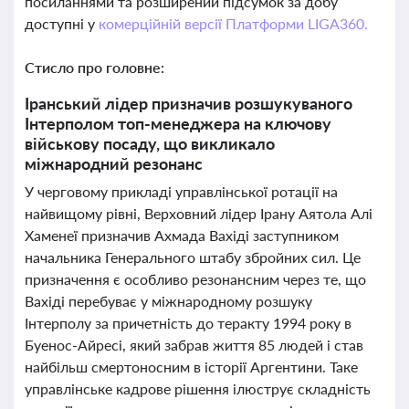
посиланнями та розширений підсумок за добу
доступні у
комерційній версії Платформи LIGA360.
Стисло про головне:
Іранський лідер призначив розшукуваного
Інтерполом топ-менеджера на ключову
військову посаду, що викликало
міжнародний резонанс
У черговому прикладі управлінської ротації на
найвищому рівні, Верховний лідер Ірану Аятола Алі
Хаменеї призначив Ахмада Вахіді заступником
начальника Генерального штабу збройних сил. Це
призначення є особливо резонансним через те, що
Вахіді перебуває у міжнародному розшуку
Інтерполу за причетність до теракту 1994 року в
Буенос-Айресі, який забрав життя 85 людей і став
найбільш смертоносним в історії Аргентини. Таке
управлінське кадрове рішення ілюструє складність