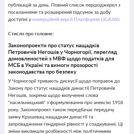
публікацій за день. Повний список першоджерел з
посиланнями та розширений підсумок за добу
доступні у
комерційній версії Платформи LIGA360.
Стисло про головне:
Законопроекти про статус нащадків
Петровичів Негошів у Чорногорії, перегляд
домовленостей з МВФ щодо податків для
МСБ в Україні та вимоги прозорості
законодавства про безпеку
У Чорногорії тривають дискусії щодо поправок до
Закону про статус нащадків династії Петровичів
Негошів, зокрема щодо вилучення слова
"насильницький" з формулювання про анексію 1918
року. Законопроект також передбачає передачу
замку Крушевац нащадкам династії та
запровадження гендерної рівності у спадкуванні. Ці
зміни викликали розбіжності між політичними