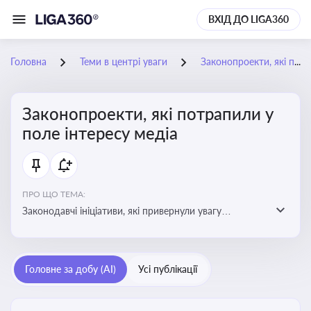
ВХІД ДО LIGA360
Головна
Теми в центрі уваги
Законопроекти, які потрапили у поле інтересу медіа
Законопроекти, які потрапили у
поле інтересу медіа
ПРО ЩО ТЕМА:
Законодавчі ініціативи, які привернули увагу
журналістів та громадськості або стали
скандальними. Про які ризики або очікування після
прийняття цих проектів пишуть в медіа. Які проекти
Головне за добу (AI)
Усі публікації
викликають найбільше критики