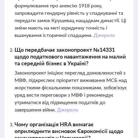
формулювання про анексію 1918 року,
запровадити гендерну рівність у спадкуванні та
передати замок Крушевац нащадкам династії. Ці
зміни мають на меті юридичну точність і
вшанування історичної спадщини.
Джерело
Що передбачає законопроект №14331
щодо податкового навантаження на малий
та середній бізнес в Україні?
Законопроект ініціює перегляд домовленостей з
МВФ, підкреслює пріоритет виживання МСБ над
жорсткими фіскальними показниками, зобов'язує
уряд вести переговори з МВФ і рекомендує
утриматися від підвищення податків до
завершення війни.
Джерело
Чому організація HRA вимагає
оприлюднити висновок Єврокомісії щодо
законопроектів у Чорногорії?