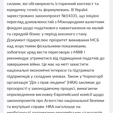
силами, які обговорюють історичний контекст та
юридичну точність формулювань. В Україні
зареєстровано законопроєкт №14331, що ініціює
перегляд домовленостей з Міжнародним валютним
фондом щодо податкового навантаження на малий
та середній бізнес у період воєнного стану.
Документ підкреслює пріоритет виживання МСБ
над жорсткими фіскальними показниками,
зобов'язує уряд вести переговори з МВФ і
рекомендує утриматися від підвищення податків до
завершення війни. Це має на меті захистити
національні економічні інтереси та підтримати
підприємців у складних умовах. Також у Чорногорії
організація "Дія з прав людини" (HRA) закликає до
прозорості у законодавчому процесі, вимагаючи
оприлюднення висновку Європейської комісії щодо
законопроектів про Агентство національної безпеки
та внутрішні справи. HRA наголошує на
необхідності дотримання європейських стандартів