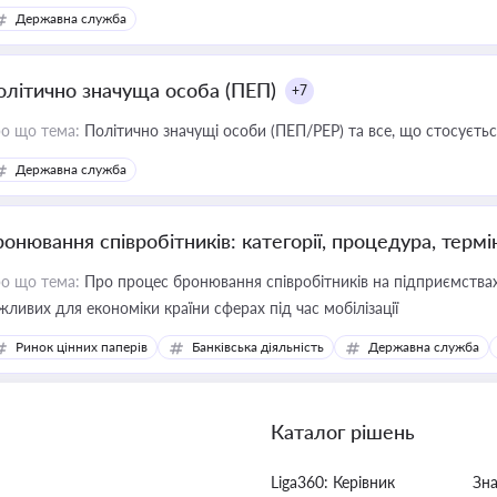
Державна служба
олітично значуща особа (ПЕП)
+7
о що тема:
Політично значущі особи (ПЕП/PEP) та все, що стосується
Державна служба
ронювання співробітників: категорії, процедура, термі
о що тема:
Про процес бронювання співробітників на підприємствах,
жливих для економіки країни сферах під час мобілізації
Ринок цінних паперів
Банківська діяльність
Державна служба
Каталог рішень
Liga360: Керівник
Зн