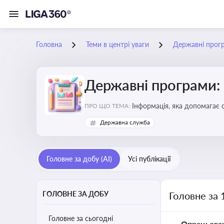
Головна
Теми в центрі уваги
Державні прог
Державні програми:
Інформація, яка допомагає 
ПРО ЩО ТЕМА:
удосконалення
Державна служба
Головне за добу (AI)
Усі публікації
ГОЛОВНЕ ЗА ДОБУ
Головне за 
Головне за сьогодні
Опрацьова