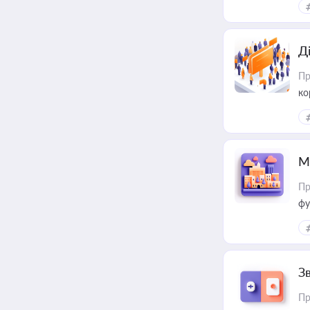
Д
Пр
ко
та
М
Пр
фу
З
Пр