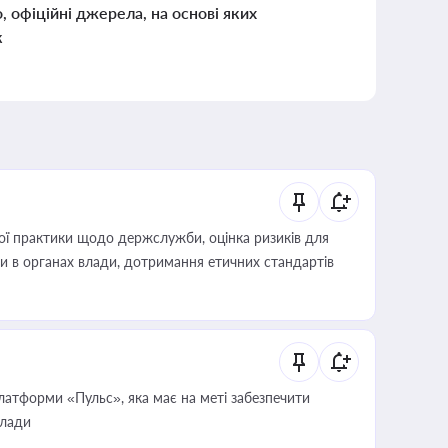
о, офіційні джерела, на основі яких
к
вої практики щодо держслужби, оцінка ризиків для
ини в органах влади, дотримання етичних стандартів
атформи «Пульс», яка має на меті забезпечити
влади