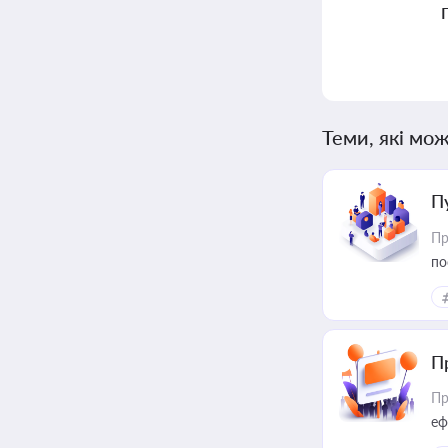
Теми, які мож
П
Пр
по
П
Пр
еф