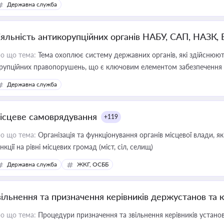
Державна служба
іяльність антикорупційних органів НАБУ, САП, НАЗК,
о що тема:
Тема охоплює систему державних органів, які здійснюють
рупційних правопорушень, що є ключовим елементом забезпечення п
 бізнесі
Державна служба
ісцеве самоврядування
+119
о що тема:
Організація та функціонування органів місцевої влади, я
нкції на рівні місцевих громад (міст, сіл, селищ)
Державна служба
ЖКГ, ОСББ
вільнення та призначення керівників держустанов та 
о що тема:
Процедури призначення та звільнення керівників устано