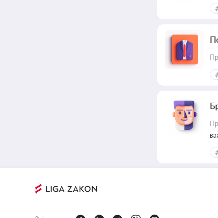
П
Пр
Б
Пр
ва