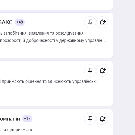
 ВАКС
+48
 запобігання, виявлення та розслідування
розорості й доброчесності у державному управлінні
кі приймають рішення та здійснюють управлінські
компаній
+17
в та підприємств