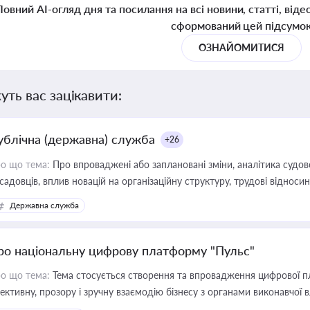
Повний AI-огляд дня та посилання на всі новини, статті, віде
сформований цей підсумо
ОЗНАЙОМИТИСЯ
уть вас зацікавити:
ублічна (державна) служба
+26
о що тема:
Про впроваджені або заплановані зміни, аналітика судо
садовців, вплив новацій на організаційну структуру, трудові віднос
Державна служба
ро національну цифрову платформу "Пульс"
о що тема:
Тема стосується створення та впровадження цифрової пл
ективну, прозору і зручну взаємодію бізнесу з органами виконавчої 