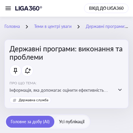
ВХІД ДО LIGA360
Головна
Теми в центрі уваги
Державні програми: виконання та проблеми
Державні програми: виконання та
проблеми
ПРО ЩО ТЕМА:
Інформація, яка допомагає оцінити ефективність
використання бюджетних коштів, виявити проблеми
Державна служба
реалізації та знайти шляхи їх удосконалення
Головне за добу (AI)
Усі публікації