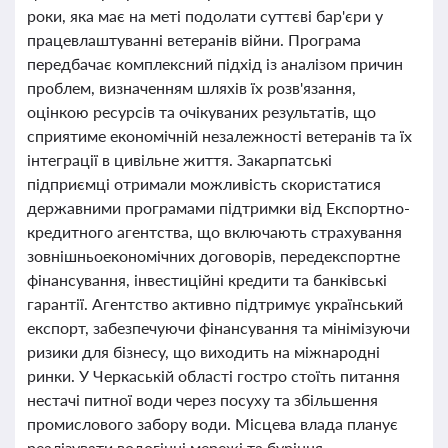
роки, яка має на меті подолати суттєві бар'єри у
працевлаштуванні ветеранів війни. Програма
передбачає комплексний підхід із аналізом причин
проблем, визначенням шляхів їх розв'язання,
оцінкою ресурсів та очікуваних результатів, що
сприятиме економічній незалежності ветеранів та їх
інтеграції в цивільне життя. Закарпатські
підприємці отримали можливість скористатися
державними програмами підтримки від Експортно-
кредитного агентства, що включають страхування
зовнішньоекономічних договорів, передекспортне
фінансування, інвестиційні кредити та банківські
гарантії. Агентство активно підтримує український
експорт, забезпечуючи фінансування та мінімізуючи
ризики для бізнесу, що виходить на міжнародні
ринки. У Черкаській області гостро стоїть питання
нестачі питної води через посуху та збільшення
промислового забору води. Місцева влада планує
реалізувати водогінні мережі та буріння