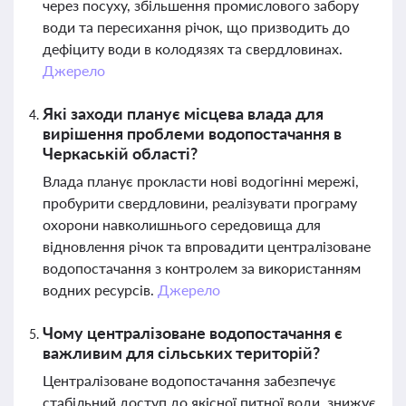
через посуху, збільшення промислового забору
води та пересихання річок, що призводить до
дефіциту води в колодязях та свердловинах.
Джерело
Які заходи планує місцева влада для
вирішення проблеми водопостачання в
Черкаській області?
Влада планує прокласти нові водогінні мережі,
пробурити свердловини, реалізувати програму
охорони навколишнього середовища для
відновлення річок та впровадити централізоване
водопостачання з контролем за використанням
водних ресурсів.
Джерело
Чому централізоване водопостачання є
важливим для сільських територій?
Централізоване водопостачання забезпечує
стабільний доступ до якісної питної води, знижує