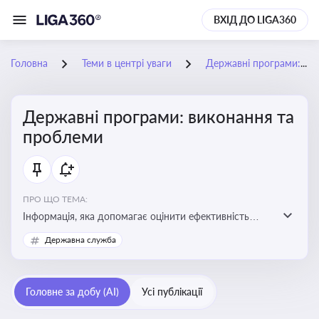
ВХІД ДО LIGA360
Головна
Теми в центрі уваги
Державні програми: виконання та проблеми
Державні програми: виконання та
проблеми
ПРО ЩО ТЕМА:
Інформація, яка допомагає оцінити ефективність
використання бюджетних коштів, виявити проблеми
Державна служба
реалізації та знайти шляхи їх удосконалення
Головне за добу (AI)
Усі публікації