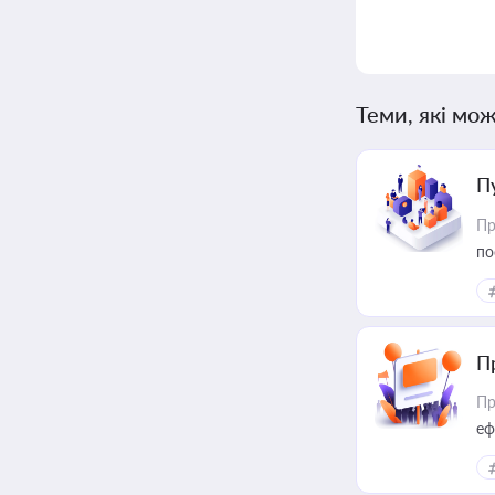
Теми, які мож
П
Пр
по
П
Пр
еф