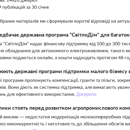
9 публікацій за 30 січня
ібраних матеріалів ми сформували короткі відповіді на актуал
дбачає державна програма "СвітлоДім" для багаток
 "СвітлоДім" надає фінансову підтримку від 100 до 300 тис
я обладнання для автономного електроживлення, такого як 
Заявки подаються онлайн, а кошти надходять протягом 48 г
юють державні програми підтримки малого бізнесу в
 програми пропонують компенсації, гранти та пільги, зокре
ків. Вони діють як системна підтримка, але вимагають уваж
ань для ефективного використання.
Джерело
лики стоять перед розвитком агропромислового комп
 виклик — недостатня модернізація молокопереробних під
рез неконкурентність і неготовність до збільшення обсягів