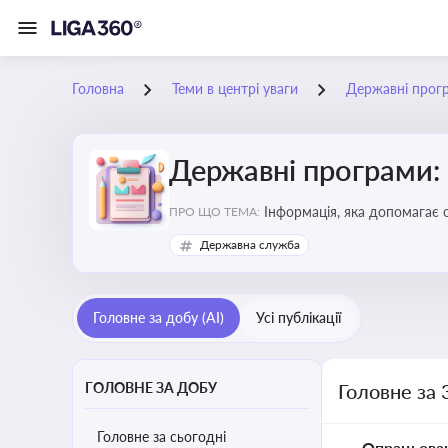
Головна
Теми в центрі уваги
Державні прог
Державні програми:
Інформація, яка допомагає 
ПРО ЩО ТЕМА:
удосконалення
Державна служба
Головне за добу (AI)
Усі публікації
ГОЛОВНЕ ЗА ДОБУ
Головне за 
Головне за сьогодні
Опрацьова