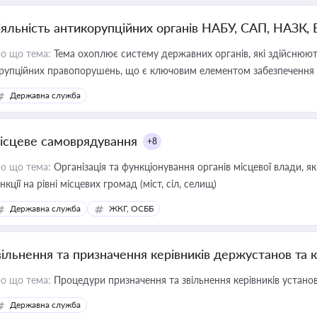
іяльність антикорупційних органів НАБУ, САП, НАЗК,
о що тема:
Тема охоплює систему державних органів, які здійснюють
рупційних правопорушень, що є ключовим елементом забезпечення п
 бізнесі
Державна служба
ісцеве самоврядування
+8
о що тема:
Організація та функціонування органів місцевої влади, я
нкції на рівні місцевих громад (міст, сіл, селищ)
Державна служба
ЖКГ, ОСББ
вільнення та призначення керівників держустанов та 
о що тема:
Процедури призначення та звільнення керівників устано
Державна служба