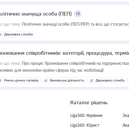
олітично значуща особа (ПЕП)
+2
о що тема:
Політично значущі особи (ПЕП/PEP) та все, що стосується
Державна служба
ронювання співробітників: категорії, процедура, термі
о що тема:
Про процес бронювання співробітників на підприємствах,
жливих для економіки країни сферах під час мобілізації
Ринок цінних паперів
Банківська діяльність
Державна служба
Каталог рішень
Liga360: Керівник
Зн
Liga360: Юрист
Ак