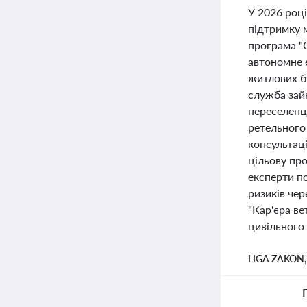
У 2026 році
підтримку 
програма "С
автономне 
житлових б
служба зай
переселенці
ретельного
консультац
цільову пр
експерти п
ризиків чер
"Кар'єра ве
цивільного 
LIGA ZAKON