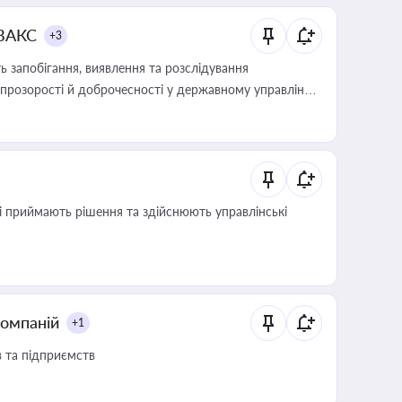
 ВАКС
+3
 запобігання, виявлення та розслідування
розорості й доброчесності у державному управлінні
кі приймають рішення та здійснюють управлінські
компаній
+1
в та підприємств