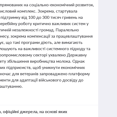
 спрямованих на соціально-економічний розвиток,
мисловий комплекс. Зокрема, стартувала
підтримку від 100 до 300 тисяч гривень на
зперебійну роботу критично важливих систем у
тичній незалежності громад. Паралельно
несу, зокрема компенсації за працевлаштування
ує, що такі програми діють, але вимагають
олошують на важливості системного підходу та
агропромисловому секторі ухвалено Державну
 мету збільшення виробництва молока. Однак
них підприємств, щоб уникнути економічних
Водночас для ветеранів запроваджено платформу
ументи для адаптації військового досвіду до
влаштуванню.
о, офіційні джерела, на основі яких