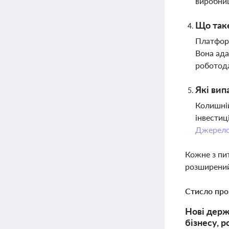
виробни
Що таке
Платформ
Вона ада
роботод
Які вип
Колишній
інвестиц
Джерел
Кожне з пи
розширений
Стисло про
Нові держ
бізнесу, 