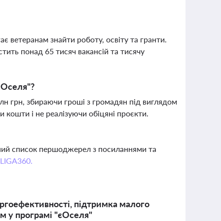
є ветеранам знайти роботу, освіту та гранти.
стить понад 65 тисяч вакансій та тисячу
єОселя"?
лн грн, збираючи гроші з громадян під виглядом
и кошти і не реалізуючи обіцяні проєкти.
вний список першоджерел з посиланнями та
 LIGA360.
ергоефективності, підтримка малого
ом у програмі "єОселя"