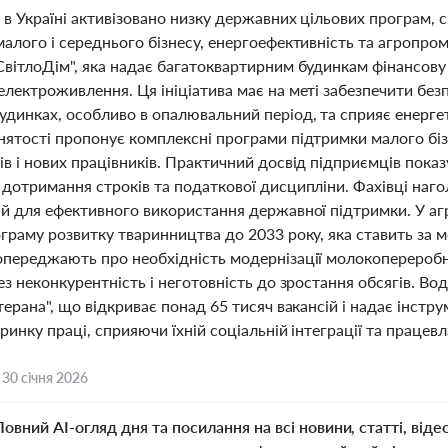
 в Україні активізовано низку державних цільових програм,
малого і середнього бізнесу, енергоефективність та агропро
вітлоДім", яка надає багатоквартирним будинкам фінансову 
електроживлення. Ця ініціатива має на меті забезпечити бе
удинках, особливо в опалювальний період, та сприяє енерге
нятості пропонує комплексні програми підтримки малого біз
в і нових працівників. Практичний досвід підприємців показ
 дотримання строків та податкової дисципліни. Фахівці наг
ій для ефективного використання державної підтримки. У 
ограму розвитку тваринництва до 2033 року, яка ставить за
опереджають про необхідність модернізації молокоперероб
ез неконкурентність і неготовність до зростання обсягів. 
терана", що відкриває понад 65 тисяч вакансій і надає інстр
ринку праці, сприяючи їхній соціальній інтеграції та праце
,
30 січня 2026
Повний AI-огляд дня та посилання на всі новини, статті, віде