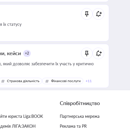
 їх статусу
ни, кейси
+2
 який дозволяє забезпечити їх участь у критично
Страхова діяльність
Фінансові послуги
+11
Співробітництво
айти юриста Liga:BOOK
Партнерська мережа
адемія ЛІГА:ЗАКОН
Реклама та PR