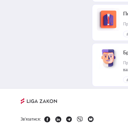
П
Пр
Б
Пр
ва
Зв'язатися: