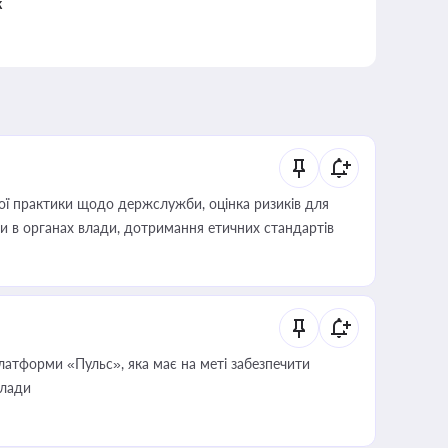
к
вої практики щодо держслужби, оцінка ризиків для
ини в органах влади, дотримання етичних стандартів
атформи «Пульс», яка має на меті забезпечити
влади