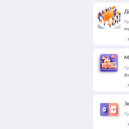
Д
Пр
ко
та
М
Пр
фу
З
Пр