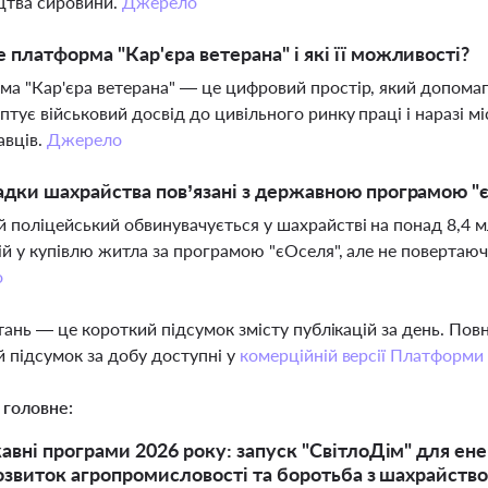
цтва сировини.
Джерело
 платформа "Кар'єра ветерана" і які її можливості?
а "Кар'єра ветерана" — це цифровий простір, який допомага
птує військовий досвід до цивільного ринку праці і наразі мі
авців.
Джерело
адки шахрайства пов’язані з державною програмою "
 поліцейський обвинувачується у шахрайстві на понад 8,4 м
ій у купівлю житла за програмою "єОселя", але не повертаюч
о
тань — це короткий підсумок змісту публікацій за день. По
 підсумок за добу доступні у
комерційній версії Платформи
 головне:
авні програми 2026 року: запуск "СвітлоДім" для ен
розвиток агропромисловості та боротьба з шахрайств