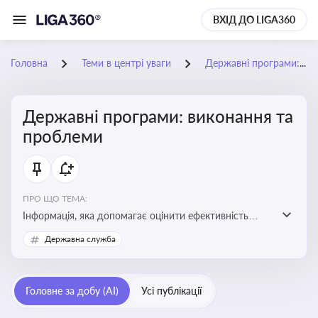
ВХІД ДО LIGA360
Головна
Теми в центрі уваги
Державні програми: виконання та проблеми
Державні програми: виконання та
проблеми
ПРО ЩО ТЕМА:
Інформація, яка допомагає оцінити ефективність
використання бюджетних коштів, виявити проблеми
Державна служба
реалізації та знайти шляхи їх удосконалення
Головне за добу (AI)
Усі публікації