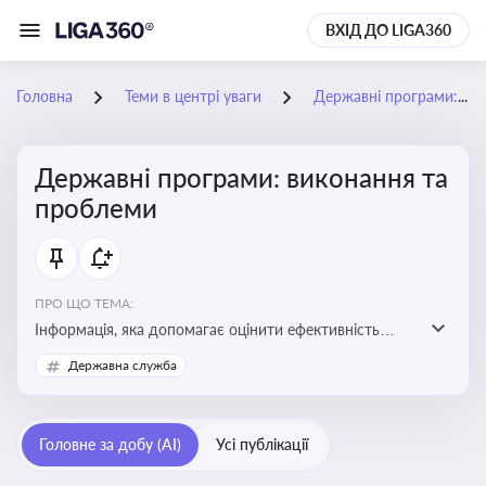
ВХІД ДО LIGA360
Головна
Теми в центрі уваги
Державні програми: виконання та проблеми
Державні програми: виконання та
проблеми
ПРО ЩО ТЕМА:
Інформація, яка допомагає оцінити ефективність
використання бюджетних коштів, виявити проблеми
Державна служба
реалізації та знайти шляхи їх удосконалення
Головне за добу (AI)
Усі публікації