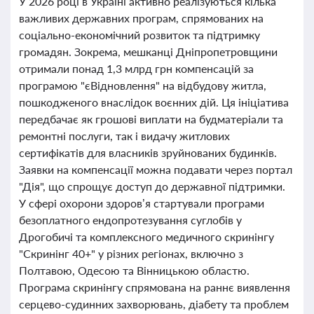
У 2026 році в Україні активно реалізуються кілька
важливих державних програм, спрямованих на
соціально-економічний розвиток та підтримку
громадян. Зокрема, мешканці Дніпропетровщини
отримали понад 1,3 млрд грн компенсацій за
програмою "єВідновлення" на відбудову житла,
пошкодженого внаслідок воєнних дій. Ця ініціатива
передбачає як грошові виплати на будматеріали та
ремонтні послуги, так і видачу житлових
сертифікатів для власників зруйнованих будинків.
Заявки на компенсації можна подавати через портал
"Дія", що спрощує доступ до державної підтримки.
У сфері охорони здоров’я стартували програми
безоплатного ендопротезування суглобів у
Дрогобичі та комплексного медичного скринінгу
"Скринінг 40+" у різних регіонах, включно з
Полтавою, Одесою та Вінницькою областю.
Програма скринінгу спрямована на раннє виявлення
серцево-судинних захворювань, діабету та проблем