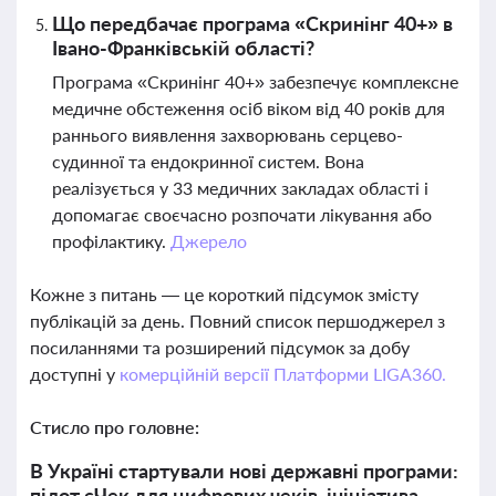
Що передбачає програма «Скринінг 40+» в
Івано-Франківській області?
Програма «Скринінг 40+» забезпечує комплексне
медичне обстеження осіб віком від 40 років для
раннього виявлення захворювань серцево-
судинної та ендокринної систем. Вона
реалізується у 33 медичних закладах області і
допомагає своєчасно розпочати лікування або
профілактику.
Джерело
Кожне з питань — це короткий підсумок змісту
публікацій за день. Повний список першоджерел з
посиланнями та розширений підсумок за добу
доступні у
комерційній версії Платформи LIGA360.
Стисло про головне:
В Україні стартували нові державні програми:
пілот єЧек для цифрових чеків, ініціатива