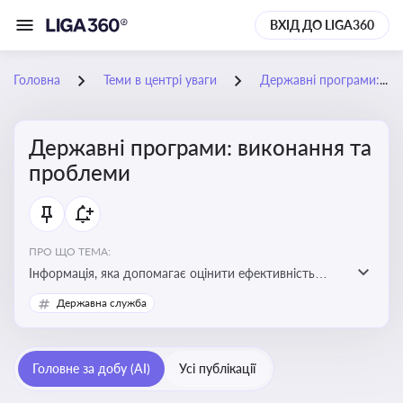
ВХІД ДО LIGA360
Головна
Теми в центрі уваги
Державні програми: виконання та проблеми
Державні програми: виконання та
проблеми
ПРО ЩО ТЕМА:
Інформація, яка допомагає оцінити ефективність
використання бюджетних коштів, виявити проблеми
Державна служба
реалізації та знайти шляхи їх удосконалення
Головне за добу (AI)
Усі публікації