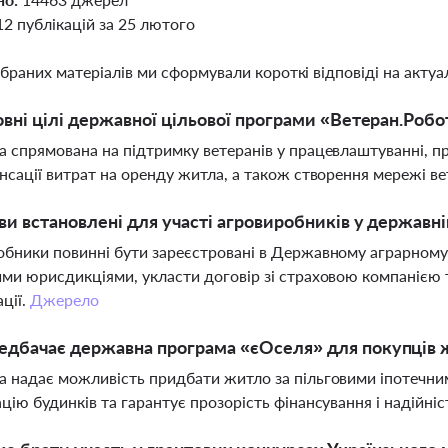
12 публікацій за 25 лютого
ібраних матеріалів ми сформували короткі відповіді на актуал
овні цілі державної цільової програми «Ветеран.Робо
 спрямована на підтримку ветеранів у працевлаштуванні, про
нсації витрат на оренду житла, а також створення мережі в
ви встановлені для участі агровиробників у державн
бники повинні бути зареєстровані в Державному аграрному ре
ми юрисдикціями, укласти договір зі страховою компанією 
ції.
Джерело
едбачає державна програма «єОселя» для покупців 
 надає можливість придбати житло за пільговими іпотечним
цію будинків та гарантує прозорість фінансування і надійніс