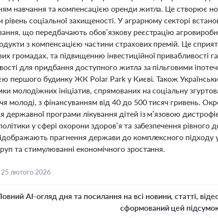
ням навчання та компенсацією оренди житла. Це створює нові
 рівень соціальної захищеності. У аграрному секторі встано
ання, що передбачають обов’язкову реєстрацію агровиробник
родукти з компенсацією частини страхових премій. Це сприя
их громадах, та підвищенню інвестиційної привабливості г
вості для придбання доступного житла за пільговими іпоте
єю першого будинку ЖК Polar Park у Києві. Також Українсь
мки молодіжних ініціатив, спрямованих на соціальну згуртов
я молоді, з фінансуванням від 40 до 500 тисяч гривень. Окр
я державної програми лікування дітей із м’язовою дистро
політики у сфері охорони здоров’я та забезпечення рівного д
 відображають прагнення держави до комплексного підходу у
груп та стимулюванні економічного зростання.
,
25 лютого 2026
Повний AI-огляд дня та посилання на всі новини, статті, віде
сформований цей підсумо