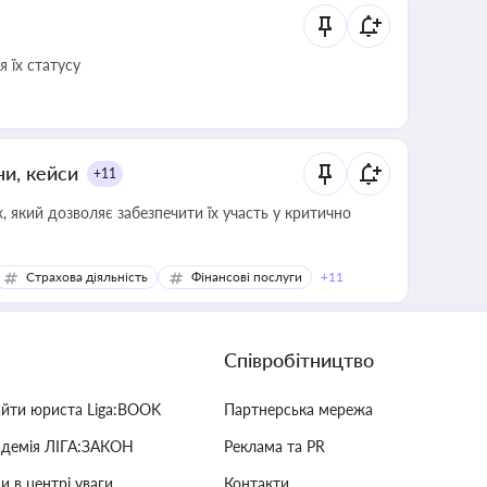
 їх статусу
ни, кейси
+11
 який дозволяє забезпечити їх участь у критично
Страхова діяльність
Фінансові послуги
+11
Співробітництво
айти юриста Liga:BOOK
Партнерська мережа
адемія ЛІГА:ЗАКОН
Реклама та PR
и в центрі уваги
Контакти