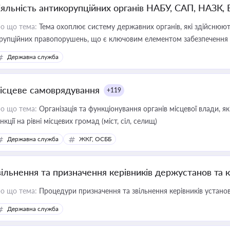
іяльність антикорупційних органів НАБУ, САП, НАЗК,
о що тема:
Тема охоплює систему державних органів, які здійснюють
рупційних правопорушень, що є ключовим елементом забезпечення п
 бізнесі
Державна служба
ісцеве самоврядування
+119
о що тема:
Організація та функціонування органів місцевої влади, я
нкції на рівні місцевих громад (міст, сіл, селищ)
Державна служба
ЖКГ, ОСББ
вільнення та призначення керівників держустанов та 
о що тема:
Процедури призначення та звільнення керівників устано
Державна служба