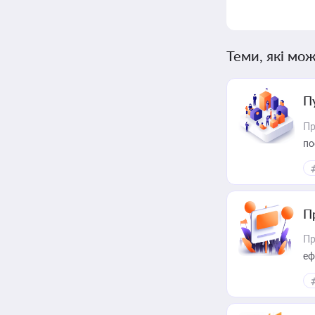
Теми, які мож
П
Пр
по
П
Пр
еф