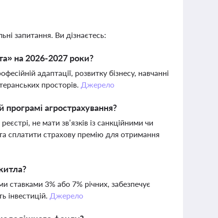
ьні запитання. Ви дізнаєтесь:
та» на 2026-2027 роки?
фесійній адаптації, розвитку бізнесу, навчанні
етеранських просторів.
Джерело
ій програмі агрострахування?
єстрі, не мати зв’язків із санкційними чи
та сплатити страхову премію для отримання
житла?
и ставками 3% або 7% річних, забезпечує
ть інвестицій.
Джерело