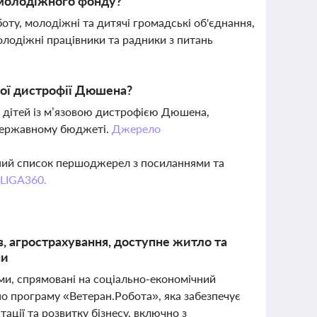
 молодіжного фонду?
ту, молодіжні та дитячі громадські об'єднання,
олодіжні працівники та радники з питань
ової дистрофії Дюшена?
я дітей із м’язовою дистрофією Дюшена,
 державному бюджеті.
Джерело
вний список першоджерел з посиланнями та
 LIGA360.
в, агрострахування, доступне житло та
ни
ми, спрямовані на соціально-економічний
но програму «Ветеран.Робота», яка забезпечує
ації та розвитку бізнесу, включно з