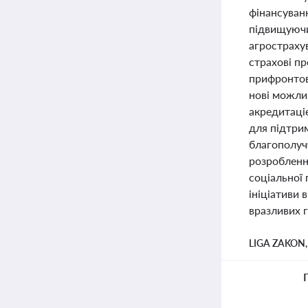
фінансуван
підвищуючи
агрострахув
страхові п
прифронтов
нові можли
акредитаці
для підтри
благополучч
розробленн
соціальної 
ініціативи
вразливих 
LIGA ZAKON