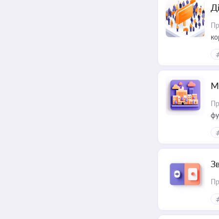
Д
Пр
ко
та
М
Пр
фу
З
Пр