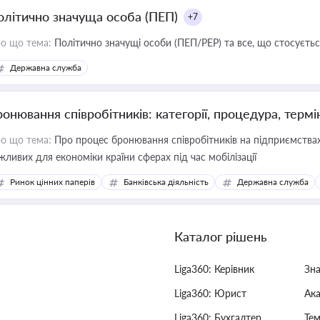
олітично значуща особа (ПЕП)
+7
о що тема:
Політично значущі особи (ПЕП/PEP) та все, що стосується
Державна служба
ронювання співробітників: категорії, процедура, термі
о що тема:
Про процес бронювання співробітників на підприємствах,
жливих для економіки країни сферах під час мобілізації
Ринок цінних паперів
Банківська діяльність
Державна служба
Каталог рішень
Liga360: Керівник
Зн
Liga360: Юрист
Ак
Liga360: Бухгалтер
Тем