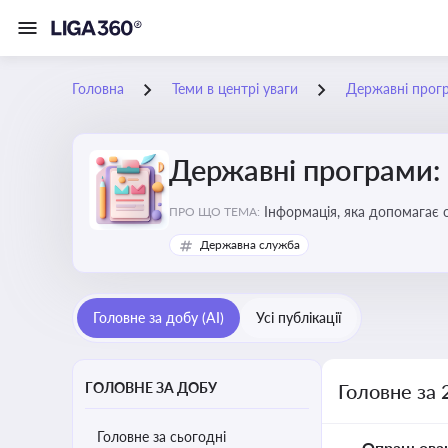
Головна
Теми в центрі уваги
Державні прог
Державні програми:
Інформація, яка допомагає 
ПРО ЩО ТЕМА:
удосконалення
Державна служба
Головне за добу (AI)
Усі публікації
ГОЛОВНЕ ЗА ДОБУ
Головне за 
Головне за сьогодні
Опрацьова