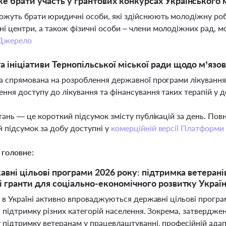
е брати участь у грантових конкурсах Українського
ожуть брати юридичні особи, які здійснюють молодіжну робо
і центри, а також фізичні особи – члени молодіжних рад, м
Джерело
а ініціативи Тернопільської міської ради щодо м’яз
ва спрямована на розроблення державної програми лікуванн
ення доступу до лікування та фінансування таких терапій у
тань — це короткий підсумок змісту публікацій за день. По
 підсумок за добу доступні у
комерційній версії Платформи
 головне:
авні цільові програми 2026 року: підтримка ветерані
 гранти для соціально-економічного розвитку Украї
і в Україні активно впроваджуються державні цільові програ
 підтримку різних категорій населення. Зокрема, затвердже
підтримку ветеранам у працевлаштуванні, професійній адапт