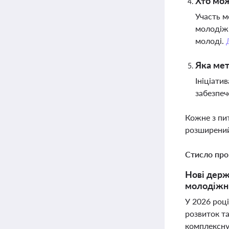
Хто мож
Участь м
молодіжн
молоді.
Яка мет
Ініціати
забезпеч
Кожне з пи
розширений
Стисло про
Нові держ
молодіжні
У 2026 роц
розвиток та
комплексну 