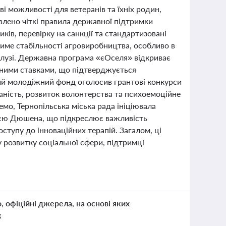
 можливості для ветеранів та їхніх родин,
влено чіткі правила державної підтримки
ів, перевірку на санкції та стандартизовані
тиме стабільності агровиробництва, особливо в
алузі. Державна програма «єОселя» відкриває
чними ставками, що підтверджується
кий молодіжний фонд оголосив грантові конкурси
аність, розвиток волонтерства та психоемоційне
емо, Тернопільська міська рада ініціювала
фією Дюшена, що підкреслює важливість
оступу до інноваційних терапій. Загалом, ці
 розвитку соціальної сфери, підтримці
о, офіційні джерела, на основі яких
к