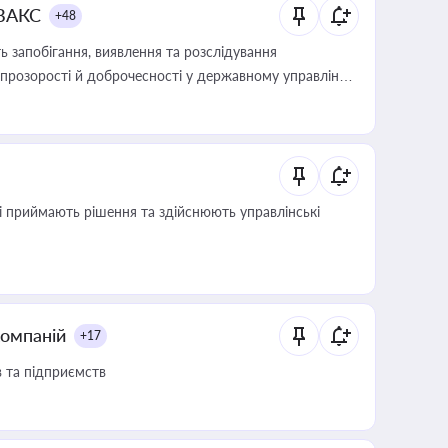
 ВАКС
+48
 запобігання, виявлення та розслідування
розорості й доброчесності у державному управлінні
кі приймають рішення та здійснюють управлінські
компаній
+17
в та підприємств