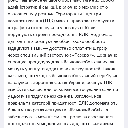
адміністративні санкції, включно з можливістю
оголошення у розшук. Територіальні центри
комплектування (ТЦК) мають право застосовувати
штрафи та оголошувати у розшук осіб, які
порушують строки проходження ВЛК. Водночас,
для зняття з розшуку не обов'язково особисто
відвідувати ТЦК — достатньо сплатити штраф
через спеціальний застосунок «Резерв+». Це значно
спрощує процедуру для військовозобов'язаних, які
можуть уникнути додаткових незручностей. Також
важливо, що якщо військовозобов'язаний перебуває
на службі в Збройних Силах України, розшук ТЦК
має бути скасований, оскільки застосування санкцій
у цьому випадку є незаконним. Загалом, нові
правила та категорії придатності ВЛК допомагають
більш чітко регламентувати військовий облік та
забезпечують механізми контролю за своєчасним
проходженням медичних оглядів, що є важливим