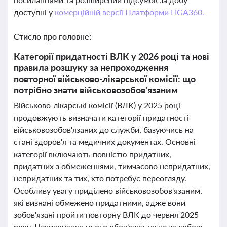
доступні у
комерційній версії Платформи LIGA360.
Стисло про головне:
Категорії придатності ВЛК у 2026 році та нові
правила розшуку за непроходження
повторної військово-лікарської комісії: що
потрібно знати військовозобов'язаним
Військово-лікарські комісії (ВЛК) у 2025 році
продовжують визначати категорії придатності
військовозобов'язаних до служби, базуючись на
стані здоров'я та медичних документах. Основні
категорії включають повністю придатних,
придатних з обмеженнями, тимчасово непридатних,
непридатних та тих, хто потребує переогляду.
Особливу увагу приділено військовозобов'язаним,
які визнані обмежено придатними, адже вони
зобов'язані пройти повторну ВЛК до червня 2025
року. Невиконання цього обов'язку тягне за собою