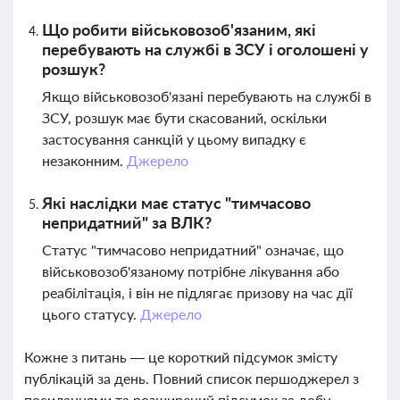
Що робити військовозоб'язаним, які
перебувають на службі в ЗСУ і оголошені у
розшук?
Якщо військовозоб'язані перебувають на службі в
ЗСУ, розшук має бути скасований, оскільки
застосування санкцій у цьому випадку є
незаконним.
Джерело
Які наслідки має статус "тимчасово
непридатний" за ВЛК?
Статус "тимчасово непридатний" означає, що
військовозоб'язаному потрібне лікування або
реабілітація, і він не підлягає призову на час дії
цього статусу.
Джерело
Кожне з питань — це короткий підсумок змісту
публікацій за день. Повний список першоджерел з
посиланнями та розширений підсумок за добу