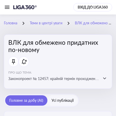
ВХІД ДО LIGA360
Головна
Теми в центрі уваги
ВЛК для обмежено придатних по-новому
ВЛК для обмежено придатних
по-новому
ПРО ЩО ТЕМА:
Законопроект № 12457: крайній термін проходження
ВЛК обмежено придатними планують перенести з 5
лютого на 5 червня
Головне за добу (AI)
Усі публікації