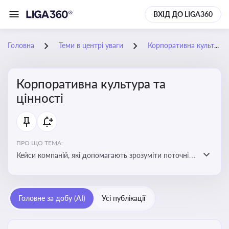
ВХІД ДО LIGA360
Головна
Теми в центрі уваги
Корпоративна культура та цінності
Корпоративна культура та
цінності
ПРО ЩО ТЕМА:
Кейси компаній, які допомагають зрозуміти поточні
тренди та очікування суспільства, що сприяють
адаптації корпоративної стратегії до змінюваного
бізнес-середовища
Головне за добу (AI)
Усі публікації